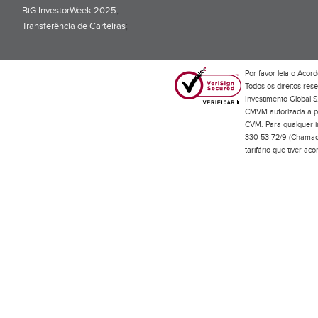
BiG InvestorWeek 2025
;
Transferência de Carteiras
;
Por favor leia o
Acord
Todos os direitos res
Investimento Global S
CMVM autorizada a pr
CVM. Para qualquer in
330 53 72/9 (Chamada
tarifário que tiver a