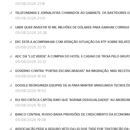
05/08/2026 21:18
TELEFONEMAS E JORNALISTAS CHAMADOS AO GABINETE. OS BASTIDORES DA
05/08/2026 21:01
UBER QUER INVESTIR 10 MIL MILHÕES DE DÓLARES PARA GANHAR CORRIDA
05/08/2026 20:38
ERC ESTÁ A ACOMPANHAR COM ATENÇÃO SITUAÇÃO DA RTP SOBRE RELATÓR
05/08/2026 20:15
ADC DÁ "LUZ VERDE" À COMPRA DO HOTEL E CASINO DE TROIA PELO GRU
05/08/2026 20:12
GOVERNO CONTRA "PORTAS ESCANCARADAS" NA IMIGRAÇÃO, MAS RECETIV
05/08/2026 19:58
GOOGLE REORGANIZA EQUIPAS DE IA PARA MANTER VANGUARDA TECNOLÓ
05/08/2026 19:52
RUI RIO CRITICA CAPITALISMO QUE "AGRAVA DESIGUALDADES" AO ABORD
05/08/2026 19:23
BANCO CENTRAL RUSSO BAIXA PREVISÕES DE CRESCIMENTO DA ECONOMIA
05/08/2026 19:08
ASSOCIAÇÃO PEDE A SEGURO VETO DA LEI DOS TVDE POR "DISTORÇÃO DA