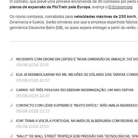
O contrato, que prevê uma primeira encomenda de 30 comboios por perto de
planos de expansão da FlixTrain pela Europa
, avança o
El Economista
.
Os novos comboios, concebidos para
velocidades máximas de 230 km/h
,
Dinamarca e Suécia. Serão similares aos que a empresa espanhola fabrica 
germânica Deutsche Bahn (DB), os quais espera entregar a partir do verão,
INCIDENTE COM DRONE EM LEIPZIG É "NOVA DIMENSÃO DE AMEAÇA", DIZ 
05/08/2026 23:15
EUA JÁ REEMBOLSARAM 100 MIL MILHÕES DE DÓLARES DAS TARIFAS CONSI
05/08/2026 22:57
CARRIS: SÓ TRÊS PESSOAS RECEBERAM INDEMNIZAÇÃO, UM ANO DEPOIS
05/08/2026 22:47
CONTACTO COM LÍDER SUPREMO É "MUITO DIFÍCIL". IRÃO AVALIA REGRESS
05/08/2026 22:27
ICNF TRAVA A VOLTA A PORTUGAL NA MATA DE ALBERGARIA COM REGRAS A
05/08/2026 21:53
"RALLY" DE WALL STREET TROPEÇA SOB PRESSÃO DAS TECNOLÓGICAS. SPA