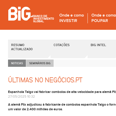
Onde e como
Onde e como
INVESTIR
POUPAR
RESUMO
COTAÇÕES
BIG INTEL
ACTUALIZADO
NOTICIAS
SEMINÁRIOS B
i
G
ÚLTIMAS NO NEGÓCIOS.PT
Espanhola Talgo vai fabricar comboios de alta velocidade para alemã Fl
27/05/2025 10:32
A alemã Flix adjudicou à fabricante de comboios espanhola Talgo o fo
um valor de 2.400 milhões de euros
.