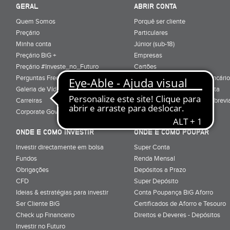
GERAL
ABRIR CONTA
Quem Somos
Porquê ser cliente
Preçário
Particulares
Minha conta
Júnior (sub-18)
Preçário BiG +
Empresas
Preçário #Investe_no_Futuro
Cartões
Perguntas Frequentes
Conta Serviços Mínimos Bancário
Galeria de Vídeos
Serviço de Mudança de Conta
Carreiras
Glossário de Terminologia Abrevi
Corporate Governance
Informação Pré-Contratual
ONDE E COMO INVESTIR
ONDE E COMO POUPAR
Investir directamente em bolsa
Super Conta
Fundos
Renda Mensal
Obrigações
Depósitos a Prazo
CFD
Super Depósito
Ideias & estratégias para investir
Conta Poupança BiG Aforro
Ser Cliente BiG
Certificados de Aforro e Tesouro
Check up Financeiro
Direitos e Deveres - Depósitos
Investir no Futuro