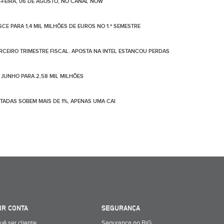
-FEIRA, 06 DE AGOSTO, NO CANAL NOW
CE PARA 1,4 MIL MILHÕES DE EUROS NO 1.º SEMESTRE
ERCEIRO TRIMESTRE FISCAL. APOSTA NA INTEL ESTANCOU PERDAS
 JUNHO PARA 2,58 MIL MILHÕES
OTADAS SOBEM MAIS DE 1%, APENAS UMA CAI
IR CONTA
SEGURANÇA
uê ser cliente
Segurança no BiG