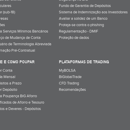
iculares
Fundo de Garantia de Depósitos
r (sub-18)
Sistema de Indemnização aos Investidores
resas
Avaliar a solidez de um Banco
ões
Proteja-se contra o phishing
a Serviços Mínimos Bancários
Regulamentação - DMIF
iço de Mudança de Conta
Proteção de dados
sário de Terminologia Abreviada
rmação Pré-Contratual
E E COMO POUPAR
PLATAFORMAS DE TRADING
r Conta
MyBOLSA
a Mensal
BiGlobalTrade
sitos a Prazo
CFD Trading
r Depósito
Recomendações
a Poupança BiG Aforro
ificados de Aforro e Tesouro
itos e Deveres - Depósitos