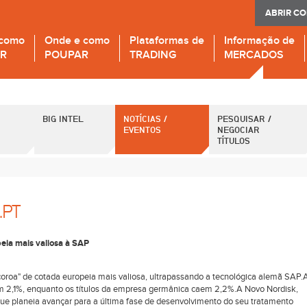
ABRIR C
 como
Onde e como
Plataformas de
Informação de
IR
POUPAR
TRADING
MERCADOS
BIG INTEL
NOTÍCIAS /
PESQUISAR /
EVENTOS
NEGOCIAR
TÍTULOS
.PT
eia mais valiosa à SAP
"coroa" de cotada europeia mais valiosa, ultrapassando a tecnológica alemã SAP.
 2,1%, enquanto os títulos da empresa germânica caem 2,2%.A Novo Nordisk,
que planeia avançar para a última fase de desenvolvimento do seu tratamento