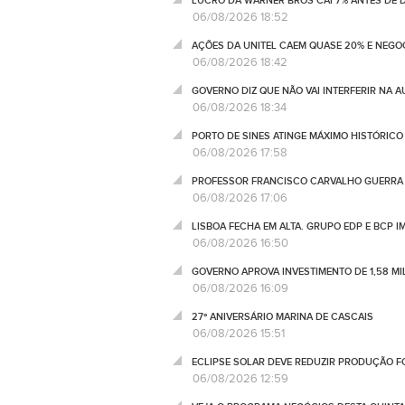
LUCRO DA WARNER BROS CAI 7% ANTES DE
06/08/2026 18:52
AÇÕES DA UNITEL CAEM QUASE 20% E NEGO
06/08/2026 18:42
GOVERNO DIZ QUE NÃO VAI INTERFERIR NA 
06/08/2026 18:34
PORTO DE SINES ATINGE MÁXIMO HISTÓRIC
06/08/2026 17:58
PROFESSOR FRANCISCO CARVALHO GUERRA 
06/08/2026 17:06
LISBOA FECHA EM ALTA. GRUPO EDP E BCP 
06/08/2026 16:50
GOVERNO APROVA INVESTIMENTO DE 1,58 MIL
06/08/2026 16:09
27º ANIVERSÁRIO MARINA DE CASCAIS
06/08/2026 15:51
ECLIPSE SOLAR DEVE REDUZIR PRODUÇÃO FO
06/08/2026 12:59