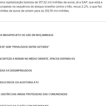
uma capitalização bolsista de 317,32 mil milhões de euros.Já a SAP, que está a
opeias na sequência do ataque israelita contra o Irão, recua 2,2%, o que fez
ilhões de euros de ontem para os 313,76 mil milhões.
ARA MEGAPROJETO DE GÁS EM MOÇAMBIQUE
TA" SEM "PRIVILÉGIOS ENTRE SETORES"
NCERTEZA A REINAR NO MÉDIO ORIENTE. SPACEX DISPARA 6%
DEIXA 54 DESEMPREGADOS
SULTADOS DA AUDITORIA À PJ
A GESTÃO DAS ÁREAS PROTEGIDAS DAS COMUNIDADES