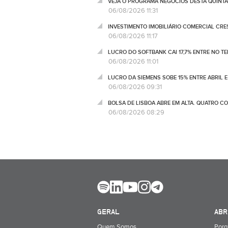
VEJA O PROGRAMA NEGÓCIOS DESTA QUINTA
06/08/2026 11:31
INVESTIMENTO IMOBILIÁRIO COMERCIAL CRES
06/08/2026 11:17
LUCRO DO SOFTBANK CAI 17,7% ENTRE NO T
06/08/2026 11:01
LUCRO DA SIEMENS SOBE 15% ENTRE ABRIL E
06/08/2026 09:31
BOLSA DE LISBOA ABRE EM ALTA. QUATRO C
06/08/2026 08:29
GERAL
ABR
Quem Somos
Porq