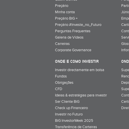
Preçário
Part
Minha conta
Júnio
Preçário BiG +
Emp
Preçário #Investe_no_Futuro
Cart
Perguntas Frequentes
Cont
Galeria de Vídeos
Serv
Carreiras
Glos
Corporate Governance
Info
ONDE E COMO INVESTIR
OND
Investir directamente em bolsa
Supe
Fundos
Rend
Obrigações
Depó
CFD
Supe
Ideias & estratégias para investir
Cont
Ser Cliente BiG
Cert
Check up Financeiro
Dire
Investir no Futuro
BiG InvestorWeek 2025
;
Transferência de Carteiras
;