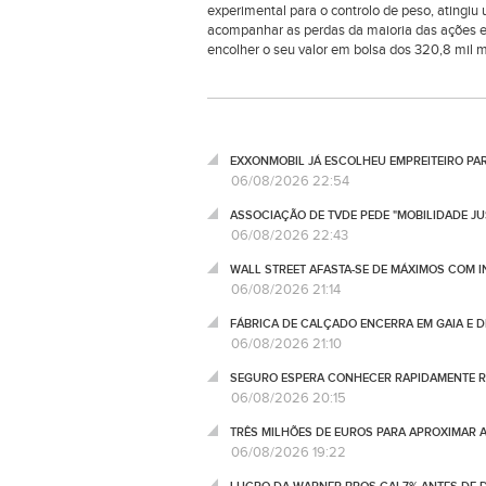
experimental para o controlo de peso, atingiu 
acompanhar as perdas da maioria das ações eur
encolher o seu valor em bolsa dos 320,8 mil m
EXXONMOBIL JÁ ESCOLHEU EMPREITEIRO P
06/08/2026 22:54
ASSOCIAÇÃO DE TVDE PEDE "MOBILIDADE JUS
06/08/2026 22:43
WALL STREET AFASTA-SE DE MÁXIMOS COM I
06/08/2026 21:14
FÁBRICA DE CALÇADO ENCERRA EM GAIA E 
06/08/2026 21:10
SEGURO ESPERA CONHECER RAPIDAMENTE RE
06/08/2026 20:15
TRÊS MILHÕES DE EUROS PARA APROXIMAR 
06/08/2026 19:22