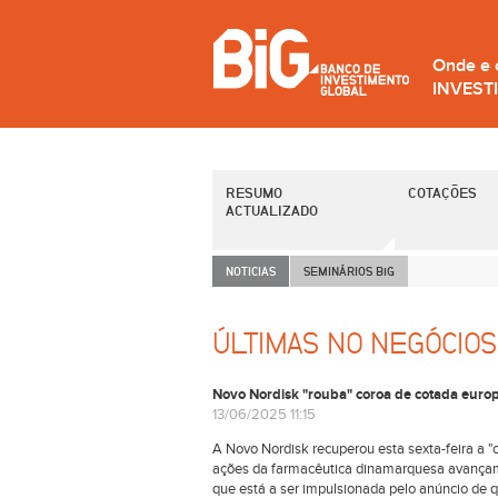
Onde e
INVEST
RESUMO
COTAÇÕES
ACTUALIZADO
NOTICIAS
SEMINÁRIOS B
i
G
ÚLTIMAS NO NEGÓCIOS
Novo Nordisk "rouba" coroa de cotada europ
13/06/2025 11:15
A Novo Nordisk recuperou esta sexta-feira a 
ações da farmacêutica dinamarquesa avançam
que está a ser impulsionada pelo anúncio de 