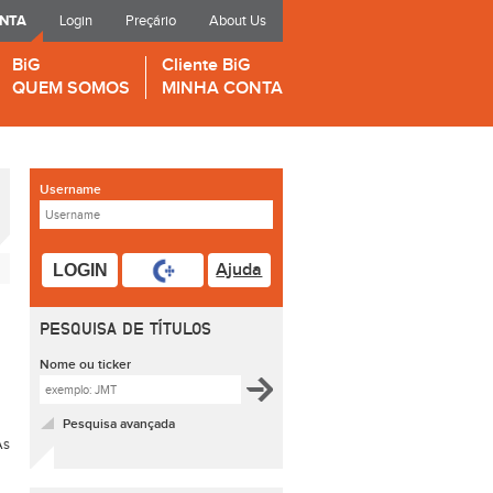
ONTA
Login
Preçário
About Us
BiG
Cliente BiG
QUEM SOMOS
MINHA CONTA
Username
Ajuda
LOGIN
PESQUISA DE TÍTULOS
Nome ou ticker
Pesquisa avançada
As