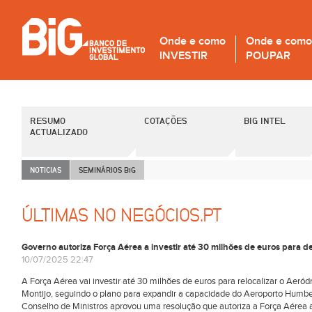
Onde e como
Onde e como
INVESTIR
POUPAR
RESUMO
COTAÇÕES
BIG INTEL
ACTUALIZADO
NOTICIAS
SEMINÁRIOS B
i
G
ÚLTIMAS NO NEGÓCIOS.PT
Governo autoriza Força Aérea a investir até 30 milhões de euros para 
10/07/2025 22:47
A Força Aérea vai investir até 30 milhões de euros para relocalizar o Aer
Montijo, seguindo o plano para expandir a capacidade do Aeroporto Humber
Conselho de Ministros aprovou uma resolução que autoriza a Força Aérea a