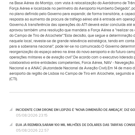
na Base Aérea do Montijo, com vista à relocalização do Aeródromo de Trânsit
Força Aérea e localizada no perímetro do Aeroporto Humberto Delgado", p
no plano definido pelo Governo para expandir, de forma transitória, a ca
resposta ao aumento da procura de tráfego aéreo até à entrada em operaç
Governo.A transferência das operações do AT1 deverá estar concluída até a
aprovou também uma resolução que mandata a Força Aérea a "realizar os es
do Campo de Tiro de Alcochete"."Esta decisão, que segue a determinação 
naquele local, reveste-se de grande relevância estratégica, tendo em conta
para a soberania nacional", pode ler-se no comunicado.O Governo determi
reorganização do espaço aéreo na área do novo aeroporto e do futuro campo d
operações militares e de aviação civil".De acordo com o executivo liderado
colaborativo entre entidades competentes, Forca Aérea, NAV - Navegação 
Nacional e a ANAC (Autoridade Nacional da Aviação Civil).Em 14 de maio 
aeroporto da região de Lisboa no Campo de Tiro em Alcochete, seguindo
(CTI).
INCIDENTE COM DRONE EM LEIPZIG É "NOVA DIMENSÃO DE AMEAÇA", DIZ 
05/08/2026 23:15
EUA JÁ REEMBOLSARAM 100 MIL MILHÕES DE DÓLARES DAS TARIFAS CONSI
05/08/2026 22:57