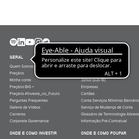
GERAL
ABRIR CONTA
Quem Somos
Porquê ser cliente
Preçário
Particulares
Minha conta
Júnior (sub-18)
Preçário BiG +
Empresas
Preçário #Investe_no_Futuro
Cartões
Perguntas Frequentes
Conta Serviços Mínimos Bancário
Galeria de Vídeos
Serviço de Mudança de Conta
Carreiras
Glossário de Terminologia Abrevi
Corporate Governance
Informação Pré-Contratual
ONDE E COMO INVESTIR
ONDE E COMO POUPAR