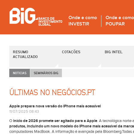
Onde e como
Onde e como
INVESTIR
POUPAR
RESUMO
COTAÇÕES
BIG INTEL
ACTUALIZADO
NOTICIAS
SEMINÁRIOS B
i
G
ÚLTIMAS NO NEGÓCIOS.PT
Apple prepara nova versão do iPhone mais acessível
11/07/2025 08:43
O
início de 2026 promete ser agitado para a Apple
. A tecnológica norte
produtos, incluindo um novo modelo do iPhone mais acessível da marca
computadores MacBook. A informação é avançada pela Bloomberg.Todas a