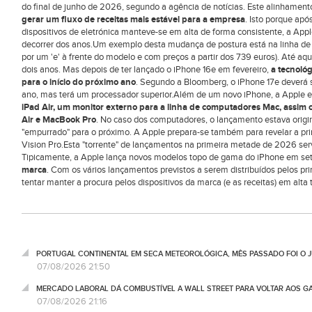
do final de junho de 2026, segundo a agência de notícias. Este alinhamen
gerar um fluxo de receitas mais estável para a empresa
. Isto porque apó
dispositivos de eletrónica manteve-se em alta de forma consistente, a Ap
decorrer dos anos.Um exemplo desta mudança de postura está na linha de
por um 'e' à frente do modelo e com preços a partir dos 739 euros). Até aq
dois anos. Mas depois de ter lançado o iPhone 16e em fevereiro,
a tecnológ
para o início do próximo ano
. Segundo a Bloomberg, o iPhone 17e deverá
ano, mas terá um processador superior.Além de um novo iPhone, a Apple e
iPad Air, um monitor externo para a linha de computadores Mac, assim
Air e MacBook Pro
. No caso dos computadores, o lançamento estava origin
"empurrado" para o próximo. A Apple prepara-se também para revelar a pri
Vision Pro.Esta "torrente" de lançamentos na primeira metade de 2026 serv
Tipicamente, a Apple lança novos modelos topo de gama do iPhone em s
marca
. Com os vários lançamentos previstos a serem distribuídos pelos pr
tentar manter a procura pelos dispositivos da marca (e as receitas) em alta 
PORTUGAL CONTINENTAL EM SECA METEOROLÓGICA, MÊS PASSADO FOI O 
07/08/2026 21:50
MERCADO LABORAL DÁ COMBUSTÍVEL A WALL STREET PARA VOLTAR AOS GA
07/08/2026 21:16