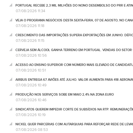
PORTUGAL RECEBE 2,3 MIL MILHÕES DO NONO DESEMBOLSO DO PRR E ATI
07/08/2026 11:34
VEJA O PROGRAMA NEGÓCIOS DESTA SEXTA-FEIRA, 07 DE AGOSTO, NO CA
07/08/2026 11:18
CRESCIMENTO DAS IMPORTAÇÕES SUPERA EXPORTAÇÕES EM JUNHO. DÉFICE
07/08/2026 11:15
CERVEJA SEM ÁLCOOL GANHA TERRENO EM PORTUGAL. VENDAS DO SETOR C
07/08/2026 10:56
ACESSO AO ENSINO SUPERIOR COM NÚMERO MAIS ELEVADO DE CANDIDATU
07/08/2026 10:51
AIRBUS ENTREGA 67 AVIÕES ATÉ JULHO. VALOR AUMENTA PARA 418 AERONA
07/08/2026 10:49
PRODUÇÃO NOS SERVIÇOS SOBE EM MAIO 2,4% NA ZONA EURO
07/08/2026 10:46
SINDICATOS QUEREM IMPEDIR CORTE DE SUBSÍDIOS NA RTP. REMUNERAÇÕ
07/08/2026 10:19
NICKEL QUER PARCERIAS COM AUTARQUIAS PARA REFORÇAR REDE DE LEVA
07/08/2026 08:53