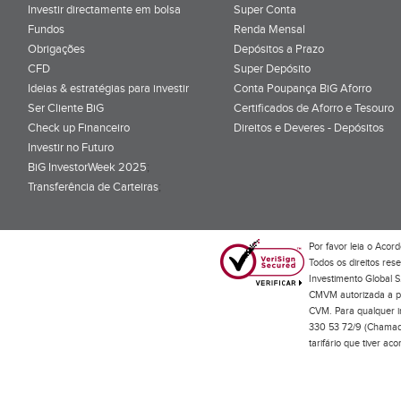
Investir directamente em bolsa
Super Conta
Fundos
Renda Mensal
Obrigações
Depósitos a Prazo
CFD
Super Depósito
Ideias & estratégias para investir
Conta Poupança BiG Aforro
Ser Cliente BiG
Certificados de Aforro e Tesouro
Check up Financeiro
Direitos e Deveres - Depósitos
Investir no Futuro
BiG InvestorWeek 2025
;
Transferência de Carteiras
;
Por favor leia o
Acord
Todos os direitos res
Investimento Global S
CMVM autorizada a pr
CVM. Para qualquer in
330 53 72/9 (Chamada
tarifário que tiver a