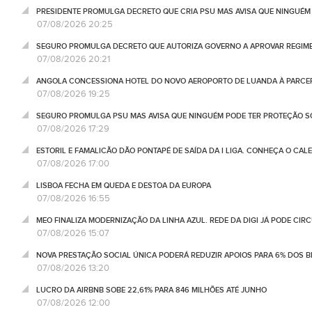
PRESIDENTE PROMULGA DECRETO QUE CRIA PSU MAS AVISA QUE NINGUÉM
07/08/2026 20:25
SEGURO PROMULGA DECRETO QUE AUTORIZA GOVERNO A APROVAR REGIME
07/08/2026 20:21
ANGOLA CONCESSIONA HOTEL DO NOVO AEROPORTO DE LUANDA À PARCE
07/08/2026 19:25
SEGURO PROMULGA PSU MAS AVISA QUE NINGUÉM PODE TER PROTEÇÃO S
07/08/2026 17:29
ESTORIL E FAMALICÃO DÃO PONTAPÉ DE SAÍDA DA I LIGA. CONHEÇA O CAL
07/08/2026 17:00
LISBOA FECHA EM QUEDA E DESTOA DA EUROPA
07/08/2026 16:55
MEO FINALIZA MODERNIZAÇÃO DA LINHA AZUL. REDE DA DIGI JÁ PODE CIR
07/08/2026 15:07
NOVA PRESTAÇÃO SOCIAL ÚNICA PODERÁ REDUZIR APOIOS PARA 6% DOS BE
07/08/2026 13:20
LUCRO DA AIRBNB SOBE 22,61% PARA 846 MILHÕES ATÉ JUNHO
07/08/2026 12:00