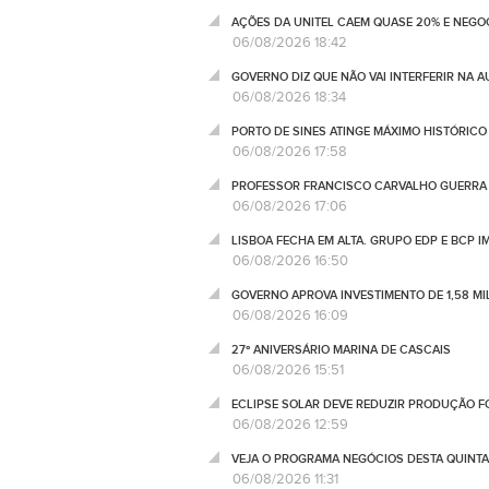
AÇÕES DA UNITEL CAEM QUASE 20% E NEGO
06/08/2026 18:42
GOVERNO DIZ QUE NÃO VAI INTERFERIR NA 
06/08/2026 18:34
PORTO DE SINES ATINGE MÁXIMO HISTÓRIC
06/08/2026 17:58
PROFESSOR FRANCISCO CARVALHO GUERRA 
06/08/2026 17:06
LISBOA FECHA EM ALTA. GRUPO EDP E BCP 
06/08/2026 16:50
GOVERNO APROVA INVESTIMENTO DE 1,58 MIL
06/08/2026 16:09
27º ANIVERSÁRIO MARINA DE CASCAIS
06/08/2026 15:51
ECLIPSE SOLAR DEVE REDUZIR PRODUÇÃO FO
06/08/2026 12:59
VEJA O PROGRAMA NEGÓCIOS DESTA QUINTA
06/08/2026 11:31