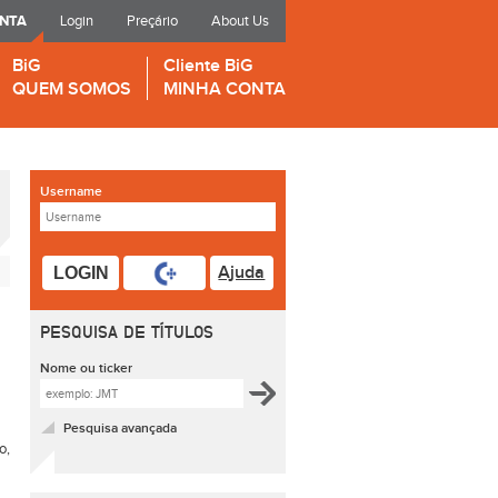
ONTA
Login
Preçário
About Us
BiG
Cliente BiG
QUEM SOMOS
MINHA CONTA
Username
Ajuda
LOGIN
PESQUISA DE TÍTULOS
Nome ou ticker
Pesquisa avançada
o,