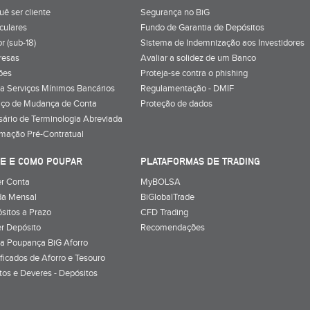
uê ser cliente
Segurança no BiG
iculares
Fundo de Garantia de Depósitos
r (sub-18)
Sistema de Indemnização aos Investidores
resas
Avaliar a solidez de um Banco
ões
Proteja-se contra o phishing
a Serviços Mínimos Bancários
Regulamentação - DMIF
iço de Mudança de Conta
Proteção de dados
sário de Terminologia Abreviada
rmação Pré-Contratual
E E COMO POUPAR
PLATAFORMAS DE TRADING
r Conta
MyBOLSA
a Mensal
BiGlobalTrade
sitos a Prazo
CFD Trading
r Depósito
Recomendações
a Poupança BiG Aforro
ificados de Aforro e Tesouro
itos e Deveres - Depósitos