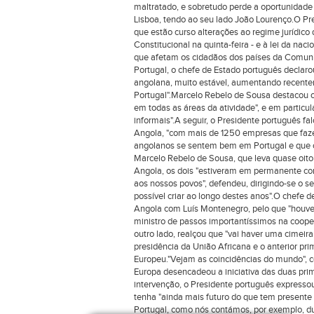
maltratado, e sobretudo perde a oportunidade
Lisboa, tendo ao seu lado João Lourenço.O Pre
que estão curso alterações ao regime jurídico
Constitucional na quinta-feira - e à lei da n
que afetam os cidadãos dos países da Comuni
Portugal, o chefe de Estado português decla
angolana, muito estável, aumentando recent
Portugal".Marcelo Rebelo de Sousa destacou 
em todas as áreas da atividade", e em particul
informais".A seguir, o Presidente português f
Angola, "com mais de 1250 empresas que fazem
angolanos se sentem bem em Portugal e que 
Marcelo Rebelo de Sousa, que leva quase oit
Angola, os dois "estiveram em permanente cont
aos nossos povos", defendeu, dirigindo-se o s
possível criar ao longo destes anos".O chefe 
Angola com Luís Montenegro, pelo que "houve 
ministro de passos importantíssimos na coopera
outro lado, realçou que "vai haver uma cimeir
presidência da União Africana e o anterior pr
Europeu."Vejam as coincidências do mundo", 
Europa desencadeou a iniciativa das duas prim
intervenção, o Presidente português expresso
tenha "ainda mais futuro do que tem present
Portugal, como nós contámos, por exemplo, du