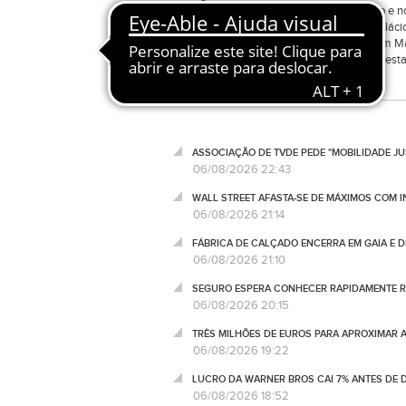
financeiro bancário, veio o apoio angolano e
exercício da União Africana, chegou ao Palácio
Bichos.Depois, teve um encontro a sós com Ma
delegações. No fim, os dois presidentes pres
ASSOCIAÇÃO DE TVDE PEDE "MOBILIDADE JUS
06/08/2026 22:43
WALL STREET AFASTA-SE DE MÁXIMOS COM I
06/08/2026 21:14
FÁBRICA DE CALÇADO ENCERRA EM GAIA E 
06/08/2026 21:10
SEGURO ESPERA CONHECER RAPIDAMENTE RE
06/08/2026 20:15
TRÊS MILHÕES DE EUROS PARA APROXIMAR 
06/08/2026 19:22
LUCRO DA WARNER BROS CAI 7% ANTES DE
06/08/2026 18:52