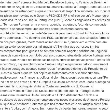
 de tratar bem", acrescentou Marcelo Rebelo de Sousa, no Palácio de Belém, em
sidente de Angola iniciou esta sexta uma visita oficial a Portugal, numa altura e
 de entrada de estrangeiros - que o Presidente da República submeteu ao Tribunal
acionalidade, promovidas pelo Governo PSD/CDS-PP chefiado por Luís Montenegro,
dade dos Países de Língua Portuguesa (CPLP).Sobre os angolanos residentes e
rou: "Temos em Portugal uma enorme, querida, respeitada, fecunda comunidade
emente, e sendo sempre uma das três primeiras comunidades em
o contributo dessa comunidade "de mais de pelo menos 80 mil irmãos angolanos
ar no setor social, "no domínio das IPSS, das misericórdias, dos cuidados formais 
alou dos portugueses, "certamente acima de 100 mil", que vivem e trabalham em
 parte do tecido empresarial angolano"."Significa que os nossos irmãos
os compatriotas portugueses se sentem bem em Angola", considerou.Segundo
o anos de convivência com João Lourenço como chefes de Estado de Portugal e d
acto", traduzindo a realidade das relações entre os respetivos povos."Fomos fiéi
eu homólogo, a quem chamou de "ilustre amigo" e agradeceu pelo "clima que foi
de Estado português apontou como "crucial" o encontro de hoje do Presidente de
e está a haver e que vai ser objeto de tratamento com o senhor primeiro-
ção económica, financeira, política, diplomática, social, educativa, cultural".Por
a no fim do ano entre a União Europeia e a União Africana", com João Lourenço na
imeiro-ministro português, António Costa, na presidência do Conselho
comentou Marcelo Rebelo de Sousa, mencionando que foi "Portugal quem na
eiras cimeiras entre a União Europeia e a União Africana".No fim da sua
u o desejo de que o relacionamento entre os povos e estados de Angola e Portug
e ou que teve passado"."Sabemos que nos momentos cruciais, Angola conta com
rante a 'troika', com Angola. Em momento da perda financeira, mesmo no setor