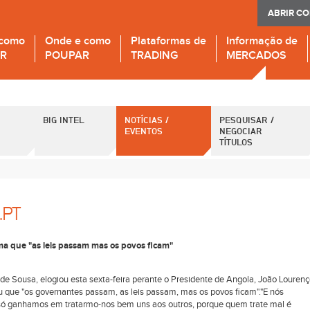
ABRIR C
 como
Onde e como
Plataformas de
Informação de
IR
POUPAR
TRADING
MERCADOS
BIG INTEL
NOTÍCIAS /
PESQUISAR /
EVENTOS
NEGOCIAR
TÍTULOS
.PT
a que "as leis passam mas os povos ficam"
de Sousa, elogiou esta sexta-feira perante o Presidente de Angola, João Lourenç
 que "os governantes passam, as leis passam, mas os povos ficam"."E nós
só ganhamos em tratarmo-nos bem uns aos outros, porque quem trate mal é