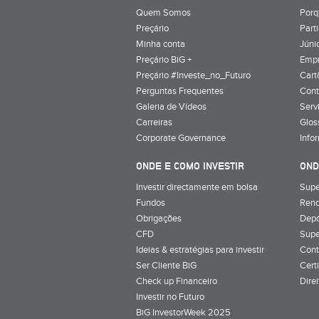
Quem Somos
Porq
Preçário
Part
Minha conta
Júnio
Preçário BiG +
Emp
Preçário #Investe_no_Futuro
Cart
Perguntas Frequentes
Cont
Galeria de Vídeos
Serv
Carreiras
Glos
Corporate Governance
Info
ONDE E COMO INVESTIR
OND
Investir directamente em bolsa
Supe
Fundos
Rend
Obrigações
Depó
CFD
Supe
Ideias & estratégias para investir
Cont
Ser Cliente BiG
Cert
Check up Financeiro
Dire
Investir no Futuro
BiG InvestorWeek 2025
;