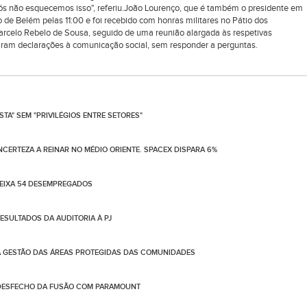
 nós não esquecemos isso", referiu.João Lourenço, que é também o presidente em
 de Belém pelas 11:00 e foi recebido com honras militares no Pátio dos
rcelo Rebelo de Sousa, seguido de uma reunião alargada às respetivas
taram declarações à comunicação social, sem responder a perguntas.
TA" SEM "PRIVILÉGIOS ENTRE SETORES"
NCERTEZA A REINAR NO MÉDIO ORIENTE. SPACEX DISPARA 6%
DEIXA 54 DESEMPREGADOS
SULTADOS DA AUDITORIA À PJ
A GESTÃO DAS ÁREAS PROTEGIDAS DAS COMUNIDADES
 DESFECHO DA FUSÃO COM PARAMOUNT