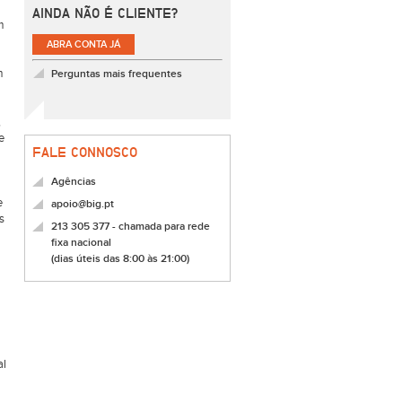
AINDA NÃO É CLIENTE?
m
ABRA CONTA JÁ
m
Perguntas mais frequentes
,
e
FALE CONNOSCO
Agências
e
apoio@big.pt
s
213 305 377 - chamada para rede
fixa nacional
(dias úteis das 8:00 às 21:00)
al