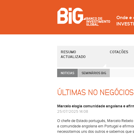
Onde e
INVEST
RESUMO
COTAÇÕES
ACTUALIZADO
NOTICIAS
SEMINÁRIOS B
i
G
ÚLTIMAS NO NEGÓCIOS
Marcelo elogia comunidade angolana e afirm
25/07/2025 14:08
O chefe de Estado português, Marcelo Rebelo 
a comunidade angolana em Portugal e afirmou
necessitamos uns dos outros e sabemos que 