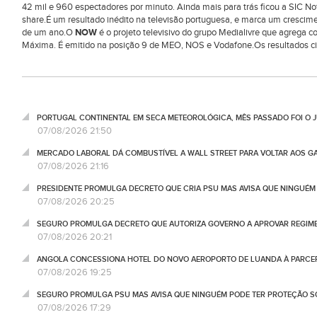
42 mil e 960 espectadores por minuto. Ainda mais para trás ficou a SIC No
share.É um resultado inédito na televisão portuguesa, e marca um crescim
de um ano.O
NOW
é o projeto televisivo do grupo Medialivre que agrega 
Máxima. É emitido na posição 9 de MEO, NOS e Vodafone.Os resultados ci
PORTUGAL CONTINENTAL EM SECA METEOROLÓGICA, MÊS PASSADO FOI O 
07/08/2026 21:50
MERCADO LABORAL DÁ COMBUSTÍVEL A WALL STREET PARA VOLTAR AOS GA
07/08/2026 21:16
PRESIDENTE PROMULGA DECRETO QUE CRIA PSU MAS AVISA QUE NINGUÉM
07/08/2026 20:25
SEGURO PROMULGA DECRETO QUE AUTORIZA GOVERNO A APROVAR REGIME
07/08/2026 20:21
ANGOLA CONCESSIONA HOTEL DO NOVO AEROPORTO DE LUANDA À PARCE
07/08/2026 19:25
SEGURO PROMULGA PSU MAS AVISA QUE NINGUÉM PODE TER PROTEÇÃO S
07/08/2026 17:29