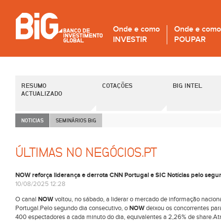
Onde e como
Onde e como
INVESTIR
POUPAR
RESUMO
COTAÇÕES
BIG INTEL
ACTUALIZADO
NOTICIAS
SEMINÁRIOS B
i
G
ÚLTIMAS NO NEGÓCIOS.PT
NOW reforça liderança e derrota CNN Portugal e SIC Notícias pelo segu
10/08/2025 12:28
O canal
NOW
voltou, no sábado, a liderar o mercado de informação nacion
Portugal.Pelo segundo dia consecutivo, o
NOW
deixou os concorrentes para
400 espectadores a cada minuto do dia, equivalentes a 2,26% de share.At