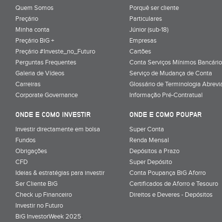
Quem Somos
Porquê ser cliente
Preçário
Particulares
Minha conta
Júnior (sub-18)
Preçário BiG +
Empresas
Preçário #Investe_no_Futuro
Cartões
Perguntas Frequentes
Conta Serviços Mínimos Bancário
Galeria de Vídeos
Serviço de Mudança de Conta
Carreiras
Glossário de Terminologia Abrevi
Corporate Governance
Informação Pré-Contratual
ONDE E COMO INVESTIR
ONDE E COMO POUPAR
Investir directamente em bolsa
Super Conta
Fundos
Renda Mensal
Obrigações
Depósitos a Prazo
CFD
Super Depósito
Ideias & estratégias para investir
Conta Poupança BiG Aforro
Ser Cliente BiG
Certificados de Aforro e Tesouro
Check up Financeiro
Direitos e Deveres - Depósitos
Investir no Futuro
BiG InvestorWeek 2025
;