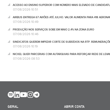
ACESSO AO ENSINO SUPERIOR COM NÚMERO MAIS ELEVADO DE CANDIDATU
07/08/2026 10:51
AIRBUS ENTREGA 67 AVIÕES ATÉ JULHO. VALOR AUMENTA PARA 418 AERONA
07/08/2026 10:49
PRODUÇÃO NOS SERVIÇOS SOBE EM MAIO 2,4% NA ZONA EURO
07/08/2026 10:46
SINDICATOS QUEREM IMPEDIR CORTE DE SUBSÍDIOS NA RTP. REMUNERAÇÕ
07/08/2026 10:19
NICKEL QUER PARCERIAS COM AUTARQUIAS PARA REFORÇAR REDE DE LEVA
07/08/2026 08:53
GERAL
ABRIR CONTA