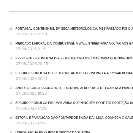
PORTUGAL CONTINENTAL EM SECA METEOROLÓGICA, MÊS PASSADO FOI O 
07/08/2026 21:50
MERCADO LABORAL DÁ COMBUSTÍVEL A WALL STREET PARA VOLTAR AOS GA
07/08/2026 21:16
PRESIDENTE PROMULGA DECRETO QUE CRIA PSU MAS AVISA QUE NINGUÉM
07/08/2026 20:25
SEGURO PROMULGA DECRETO QUE AUTORIZA GOVERNO A APROVAR REGIME
07/08/2026 20:21
ANGOLA CONCESSIONA HOTEL DO NOVO AEROPORTO DE LUANDA À PARCE
07/08/2026 19:25
SEGURO PROMULGA PSU MAS AVISA QUE NINGUÉM PODE TER PROTEÇÃO S
07/08/2026 17:29
ESTORIL E FAMALICÃO DÃO PONTAPÉ DE SAÍDA DA I LIGA. CONHEÇA O CAL
07/08/2026 17:00
LISBOA FECHA EM QUEDA E DESTOA DA EUROPA