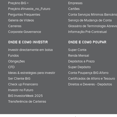
Preçário BiG +
Empresas
Preçário #Investe_no_Futuro
Cartões
Perguntas Frequentes
Conta Serviços Mínimos Bancário
Galeria de Vídeos
Serviço de Mudança de Conta
Carreiras
Glossário de Terminologia Abrevi
Corporate Governance
Informação Pré-Contratual
ONDE E COMO INVESTIR
ONDE E COMO POUPAR
Investir directamente em bolsa
Super Conta
Fundos
Renda Mensal
Obrigações
Depósitos a Prazo
CFD
Super Depósito
Ideias & estratégias para investir
Conta Poupança BiG Aforro
Ser Cliente BiG
Certificados de Aforro e Tesouro
Check up Financeiro
Direitos e Deveres - Depósitos
Investir no Futuro
BiG InvestorWeek 2025
;
Transferência de Carteiras
;