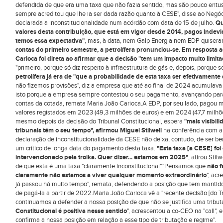
defendida de que era uma taxa que não fazia sentido, mas são pouco entu
sempre acreditou que lhe ia ser dada razão quanto à CESE", disse ao Negóc
declarada a inconstitucionalidade num acórdão com data de 15 de julho.
Qu
valores desta contribuição, que está em vigor desde 2014, pagos inde
temos essa expectativa"
, mas, à data, nem Galp Energia nem EDP quiser
contas do primeiro semestre, a petrolífera pronunciou-se. Em resposta ao
Carioca foi direta ao afirmar que a decisão "tem um impacto muito limita
"primeiro, porque só diz respeito à infraestrutura de gás e, depois, porque 
petrolífera já era de "que a probabilidade de esta taxa ser efetivament
não fizemos provisões", diz a empresa que até ao final de 2024 acumulava
isto porque a empresa sempre contestou o seu pagamento, avançando para o
contas da cotada, remata Maria João Carioca.A EDP, por seu lado, pagou 
valores registados em 2023 (49,3 milhões de euros) e em 2024 (47,7 milhõe
mesmo depois da decisão do Tribunal Constitucional, espera
"mais visibil
tribunais têm o seu tempo", afirmou Miguel Stilwell
na conferência com an
declaração de inconstitucionalidade da CESE não deixa, contudo, de ser 
um crítico de longa data do pagamento desta taxa.
"Esta taxa [a CESE] foi
intervencionado pela troika. Quer dizer... estamos em 2025"
, atirou Stil
de que esta é uma taxa "claramente inconstitucional"."Pensamos que
não f
claramente não estamos a viver qualquer momento extraordinário
", ac
já passou há muito tempo", remata, defendendo a posição que tem mantido
de pagá-la a partir de 2022.Maria João Carioca vê a "recente decisão [do Tr
continuamos a defender a nossa posição de que não se justifica uma tribut
Constitucional é positiva nesse sentido
", acrescentou a co-CEO na "call", 
confirma a nossa posição em relação a esse tipo de tributação e regime".