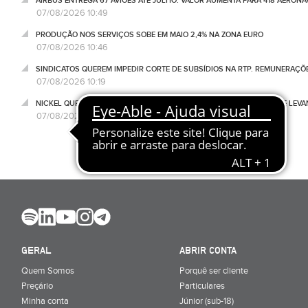
AIRBUS ENTREGA 67 AVIÕES ATÉ JULHO. VALOR AUMENTA PARA 418 AERONA
07/08/2026 10:49
PRODUÇÃO NOS SERVIÇOS SOBE EM MAIO 2,4% NA ZONA EURO
07/08/2026 10:46
SINDICATOS QUEREM IMPEDIR CORTE DE SUBSÍDIOS NA RTP. REMUNERAÇÕ
07/08/2026 10:19
NICKEL QUER PARCERIAS COM AUTARQUIAS PARA REFORÇAR REDE DE LEVA
07/08/2026 08:53
GERAL
ABRIR CONTA
Quem Somos
Porquê ser cliente
Preçário
Particulares
Minha conta
Júnior (sub-18)