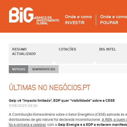
Onde e como
Onde e como
INVESTIR
POUPAR
RESUMO
COTAÇÕES
BIG INTEL
ACTUALIZADO
NOTICIAS
SEMINÁRIOS B
i
G
ÚLTIMAS NO NEGÓCIOS.PT
Galp vê "impacto limitado", EDP quer "visibilidade" sobre a CESE
11/08/2025 09:30
A Contribuição Extraordinária sobre o Setor Energético (CESE) aplicada à
distribuidoras de gás natural foi declarada inconstitucional.
A REN, a quem i
foi a primeira a celebrar
, com a
Galp Energia e a EDP a evitarem manifesta