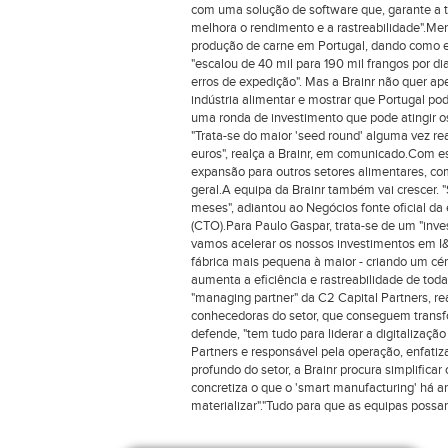
com uma solução de software que, garante a tec
melhora o rendimento e a rastreabilidade".Men
produção de carne em Portugal, dando como ex
"escalou de 40 mil para 190 mil frangos por d
erros de expedição". Mas a Brainr não quer ape
indústria alimentar e mostrar que Portugal po
uma ronda de investimento que pode atingir os 
"Trata-se do maior 'seed round' alguma vez re
euros", realça a Brainr, em comunicado.Com es
expansão para outros setores alimentares, com
geral.A equipa da Brainr também vai crescer.
meses", adiantou ao Negócios fonte oficial d
(CTO).Para Paulo Gaspar, trata-se de um "inve
vamos acelerar os nossos investimentos em I&D 
fábrica mais pequena à maior - criando um cére
aumenta a eficiência e rastreabilidade de toda
"managing partner" da C2 Capital Partners, r
conhecedoras do setor, que conseguem transfor
defende, "tem tudo para liderar a digitalização
Partners e responsável pela operação, enfati
profundo do setor, a Brainr procura simplificar
concretiza o que o 'smart manufacturing' há a
materializar"."Tudo para que as equipas possam