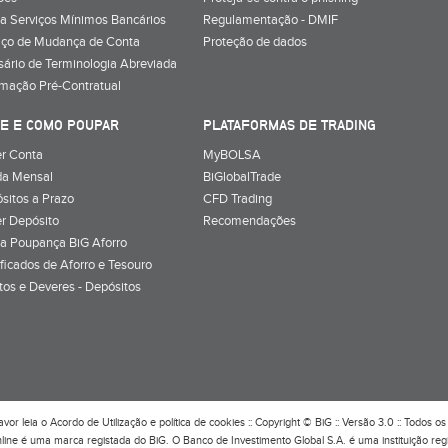
a Serviços Mínimos Bancários
Regulamentação - DMIF
iço de Mudança de Conta
Proteção de dados
sário de Terminologia Abreviada
rmação Pré-Contratual
E E COMO POUPAR
PLATAFORMAS DE TRADING
r Conta
MyBOLSA
a Mensal
BiGlobalTrade
sitos a Prazo
CFD Trading
r Depósito
Recomendações
a Poupança BiG Aforro
ificados de Aforro e Tesouro
itos e Deveres - Depósitos
avor leia o
Acordo de Utilização
e
política de cookies
:: Copyright © BiG :: Versão 3.0 :: Todos os 
line é uma marca registada do BiG. O Banco de Investimento Global S.A. é uma instituição re