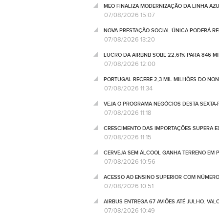
MEO FINALIZA MODERNIZAÇÃO DA LINHA AZUL
07/08/2026 15:07
NOVA PRESTAÇÃO SOCIAL ÚNICA PODERÁ RED
07/08/2026 13:20
LUCRO DA AIRBNB SOBE 22,61% PARA 846 M
07/08/2026 12:00
PORTUGAL RECEBE 2,3 MIL MILHÕES DO NO
07/08/2026 11:34
VEJA O PROGRAMA NEGÓCIOS DESTA SEXTA-F
07/08/2026 11:18
CRESCIMENTO DAS IMPORTAÇÕES SUPERA EX
07/08/2026 11:15
CERVEJA SEM ÁLCOOL GANHA TERRENO EM P
07/08/2026 10:56
ACESSO AO ENSINO SUPERIOR COM NÚMERO
07/08/2026 10:51
AIRBUS ENTREGA 67 AVIÕES ATÉ JULHO. VA
07/08/2026 10:49