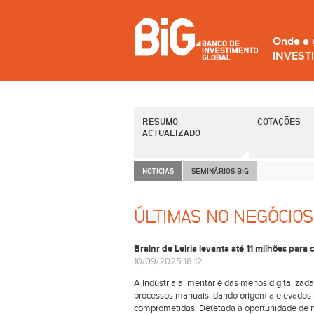
Onde e
INVEST
RESUMO
COTAÇÕES
ACTUALIZADO
NOTICIAS
SEMINÁRIOS B
i
G
ÚLTIMAS NO NEGÓCIOS
Brainr de Leiria levanta até 11 milhões para 
10/09/2025 18:12
A indústria alimentar é das menos digitalizad
processos manuais, dando origem a elevados n
comprometidas. Detetada a oportunidade de 