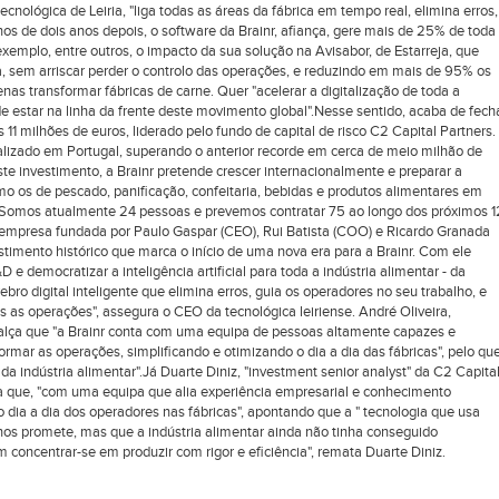
nológica de Leiria, "liga todas as áreas da fábrica em tempo real, elimina erros,
os de dois anos depois, o software da Brainr, afiança, gere mais de 25% de toda
emplo, entre outros, o impacto da sua solução na Avisabor, de Estarreja, que
ia, sem arriscar perder o controlo das operações, e reduzindo em mais de 95% os
nas transformar fábricas de carne. Quer "acelerar a digitalização de toda a
de estar na linha da frente deste movimento global".Nesse sentido, acaba de fech
11 milhões de euros, liderado pelo fundo de capital de risco C2 Capital Partners.
alizado em Portugal, superando o anterior recorde em cerca de meio milhão de
te investimento, a Brainr pretende crescer internacionalmente e preparar a
o os de pescado, panificação, confeitaria, bebidas e produtos alimentares em
 "Somos atualmente 24 pessoas e prevemos contratar 75 ao longo dos próximos 1
a empresa fundada por Paulo Gaspar (CEO), Rui Batista (COO) e Ricardo Granada
stimento histórico que marca o início de uma nova era para a Brainr. Com ele
e democratizar a inteligência artificial para toda a indústria alimentar - da
bro digital inteligente que elimina erros, guia os operadores no seu trabalho, e
s as operações", assegura o CEO da tecnológica leiriense. André Oliveira,
ealça que "a Brainr conta com uma equipa de pessoas altamente capazes e
mar as operações, simplificando e otimizando o dia a dia das fábricas", pelo que
 da indústria alimentar".Já Duarte Diniz, "investment senior analyst" da C2 Capita
za que, "com uma equipa que alia experiência empresarial e conhecimento
 o dia a dia dos operadores nas fábricas", apontando que a " tecnologia que usa
nos promete, mas que a indústria alimentar ainda não tinha conseguido
 concentrar-se em produzir com rigor e eficiência", remata Duarte Diniz.