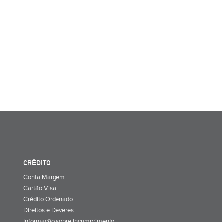
CRÉDITO
Conta Margem
Cartão Visa
Crédito Ordenado
Direitos e Deveres
Informação sobre incumprimento