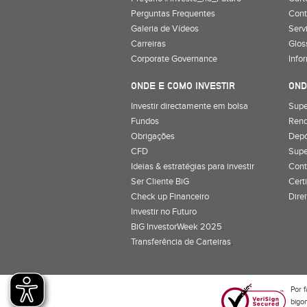
Perguntas Frequentes
Cont
Galeria de Vídeos
Serv
Carreiras
Glos
Corporate Governance
Info
ONDE E COMO INVESTIR
OND
Investir directamente em bolsa
Supe
Fundos
Rend
Obrigações
Depó
CFD
Supe
Ideias & estratégias para investir
Cont
Ser Cliente BiG
Cert
Check up Financeiro
Dire
Investir no Futuro
BiG InvestorWeek 2025
;
Transferência de Carteiras
;
Por f
bigon