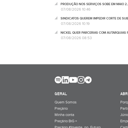
PRODUÇÃO NOS SERVIÇOS SOBE EM MAIO 2,
07/08/2026 10:46
SINDICATOS QUEREM IMPEDIR CORTE DE SU
07/08/2026 10:19
NICKEL QUER PARCERIAS COM AUTARQUIAS 
07/08/2026 08:53
GERAL
ABR
Quem Somos
Porq
Preçário
Part
Minha conta
Júnio
Preçário BiG +
Emp
Preçário #Investe_no_Futuro
Cart