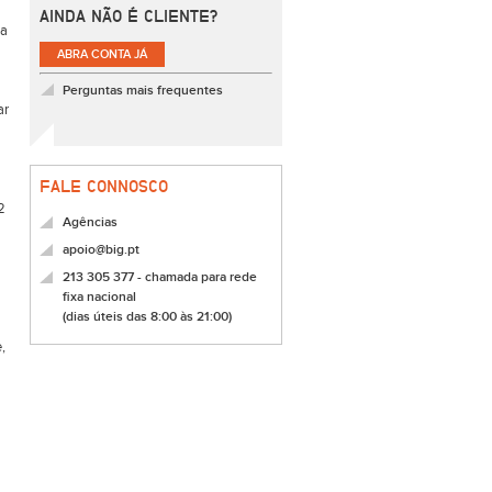
AINDA NÃO É CLIENTE?
 a
ABRA CONTA JÁ
Perguntas mais frequentes
ar
FALE CONNOSCO
2
Agências
apoio@big.pt
213 305 377 - chamada para rede
fixa nacional
(dias úteis das 8:00 às 21:00)
,
l