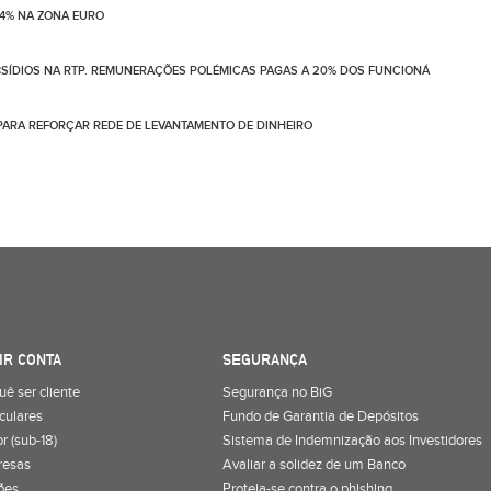
4% NA ZONA EURO
BSÍDIOS NA RTP. REMUNERAÇÕES POLÉMICAS PAGAS A 20% DOS FUNCIONÁ
PARA REFORÇAR REDE DE LEVANTAMENTO DE DINHEIRO
IR CONTA
SEGURANÇA
uê ser cliente
Segurança no BiG
iculares
Fundo de Garantia de Depósitos
r (sub-18)
Sistema de Indemnização aos Investidores
resas
Avaliar a solidez de um Banco
ões
Proteja-se contra o phishing