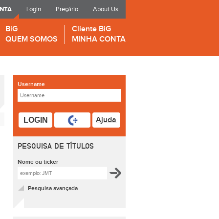
ONTA
Login
Preçário
About Us
BiG
Cliente BiG
QUEM SOMOS
MINHA CONTA
Username
Ajuda
LOGIN
PESQUISA DE TÍTULOS
Nome ou ticker
Pesquisa avançada