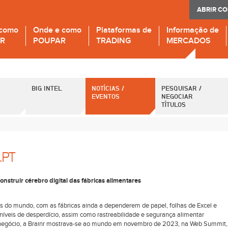
ABRIR C
 como
Onde e como
Plataformas de
Informação de
IR
POUPAR
TRADING
MERCADOS
BIG INTEL
NOTÍCIAS /
PESQUISAR /
EVENTOS
NEGOCIAR
TÍTULOS
.PT
construir cérebro digital das fábricas alimentares
as do mundo, com as fábricas ainda a dependerem de papel, folhas de Excel e
íveis de desperdício, assim como rastreabilidade e segurança alimentar
negócio, a Brainr mostrava-se ao mundo em novembro de 2023, na Web Summit,