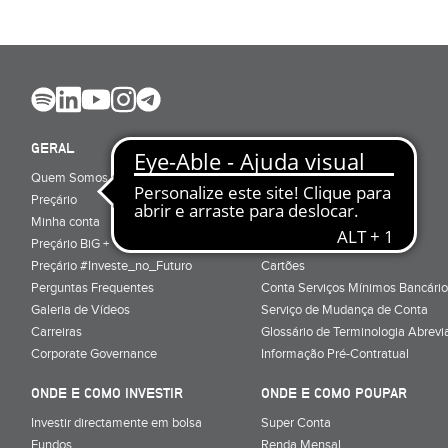
GERAL
ABRIR CONTA
Quem Somos
Porquê ser cliente
Preçário
Particulares
Minha conta
Júnior (sub-18)
Preçário BiG +
Empresas
Preçário #Investe_no_Futuro
Cartões
Perguntas Frequentes
Conta Serviços Mínimos Bancário
Galeria de Vídeos
Serviço de Mudança de Conta
Carreiras
Glossário de Terminologia Abrevi
Corporate Governance
Informação Pré-Contratual
ONDE E COMO INVESTIR
ONDE E COMO POUPAR
Investir directamente em bolsa
Super Conta
Fundos
Renda Mensal