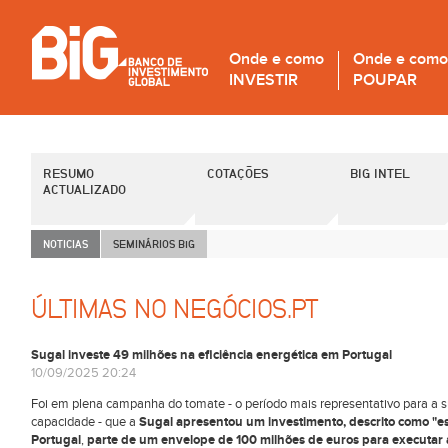
Onde e como
Onde e como
INVESTIR
POUPAR
RESUMO
COTAÇÕES
BIG INTEL
ACTUALIZADO
NOTICIAS
SEMINÁRIOS B
i
G
ÚLTIMAS NO NEGÓCIOS.PT
Sugal investe 49 milhões na eficiência energética em Portugal
10/09/2025 20:24
Foi em plena campanha do tomate - o período mais representativo para a s
capacidade - que a
Sugal apresentou um investimento, descrito como "e
Portugal
,
parte de um envelope de 100 milhões de euros para executar 