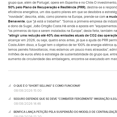
grupo que, além de Portugal, opera em Espanha e no Chile.O investimento,
50% pelo Plano de Recuperação e Resiliência (PRR)
, destina-se a respon
eficiência energética, um dos quatro pilares em que se desdobra a estraté
"novidade", descrita, aliás, como pioneira na Europa, prende-se com
a muda
Benavente
, que "já está a trabalhar". "Somos a primeira empresa da indúst
e dono da Sugal, João Ortigão Costa.Há ainda a aposta em "equipamentos d
"os primeiros do tipo a serem instalados na Europa", desta feita, também 
"atingir uma redução até 40% das emissões atuais de CO2 das operaçõe
alcançar em 2026, ou seja, quatro anos antes, já que a ajuda do PRR permit
Costa.Além disso, a Sugal tem o objetivo de ter 100% da energia elétrica 
temos painéis fotovoltaicos, mas estamos um pouco mais atrasados", admit
milhões de euros afeto à estratégia de sustentabilidade do grupo que, ent
aumento da circularidade das embalagens, encontra-se executado em mai
O QUE É O "SHORT SELLING" E COMO FUNCIONA?
08/08/2026 15:00
SEGURO DEFENDE QUE SE DEVE "COMBATER FEROZMENTE" IMIGRAÇÃO ILEG
08/08/2026 14:46
BENFICA LANÇA PETIÇÃO PELA SUSPENSÃO DO MODELO DE CENTRALIZAÇÃO
08/08/2026 12:20