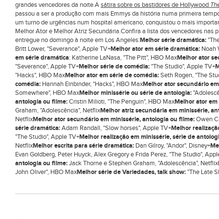
grandes vencedores da noite.A
sátira sobre os bastidores de Hollywood
The
passou a ser a produção com mais Emmys da história numa primeira temp
um turno de urgências num hospital americano, conquistou o mais importan
Melhor Ator e Melhor Atriz Secundária.Confira a lista dos vencedores nas 
entregue no domingo à noite em Los Angeles:
Melhor série dramática:
"The
Britt Lower, "Severance", Apple TV+
Melhor ator em série dramática:
Noah W
em série dramática
: Katherine LaNasa, "The Pitt", HBO Max
Melhor ator se
"Severance", Apple TV+
Melhor série de comédia:
"The Studio", Apple TV+
M
"Hacks", HBO Max
Melhor ator em série de comédia:
Seth Rogen, "The Stu
comédia:
Hannah Einbinder, "Hacks", HBO Max
Melhor ator secundário em
Somewhere", HBO Max
Melhor minissérie ou série de antologia:
"Adolescên
antologia ou filme:
Cristin Milioti, "The Penguin", HBO Max
Melhor ator em m
Graham, "Adolescência", Netflix
Melhor atriz secundária em minissérie, an
Netflix
Melhor ator secundário em minissérie, antologia ou filme:
Owen Coo
série dramática:
Adam Randall, "Slow horses", Apple TV+
Melhor realizaçã
"The Studio", Apple TV+
Melhor realização em minissérie, série de antolog
Netflix
Melhor escrita para série dramática:
Dan Gilroy, "Andor", Disney+
Mel
Evan Goldberg, Peter Huyck, Alex Gregory e Frida Perez, "The Studio", App
antologia ou filme:
Jack Thorne e Stephen Graham, "Adolescência", Netflix
John Oliver", HBO Max
Melhor série de Variedades, talk show:
"The Late S