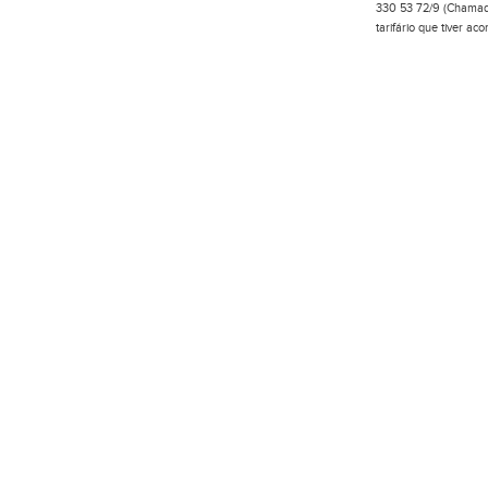
330 53 72/9 (Chamada
tarifário que tiver a