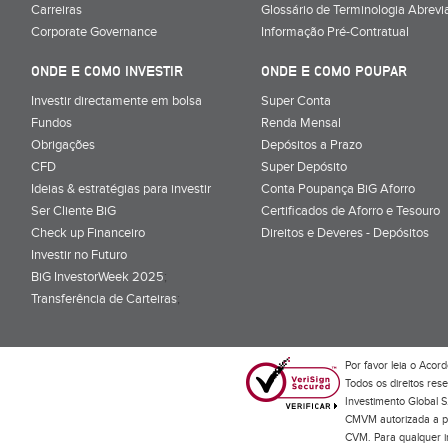
Carreiras
Glossário de Terminologia Abrevi
Corporate Governance
Informação Pré-Contratual
ONDE E COMO INVESTIR
ONDE E COMO POUPAR
Investir directamente em bolsa
Super Conta
Fundos
Renda Mensal
Obrigações
Depósitos a Prazo
CFD
Super Depósito
Ideias & estratégias para investir
Conta Poupança BiG Aforro
Ser Cliente BiG
Certificados de Aforro e Tesouro
Check up Financeiro
Direitos e Deveres - Depósitos
Investir no Futuro
BiG InvestorWeek 2025
;
Transferência de Carteiras
;
Por favor leia o
Acord
Todos os direitos res
Investimento Global S
CMVM autorizada a pr
CVM. Para qualquer in