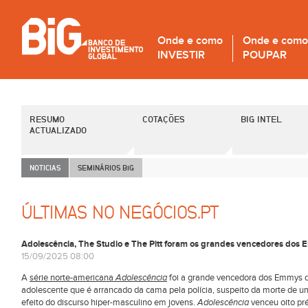
Onde e como
Onde e como
INVESTIR
POUPAR
RESUMO
COTAÇÕES
BIG INTEL
ACTUALIZADO
NOTICIAS
SEMINÁRIOS B
i
G
ÚLTIMAS NO NEGÓCIOS.PT
Adolescência, The Studio e The Pitt foram os grandes vencedores dos
15/09/2025 08:00
A
série norte-americana
Adolescência
foi a grande vencedora dos Emmys d
adolescente que é arrancado da cama pela polícia, suspeito da morte de u
efeito do discurso hiper-masculino em jovens.
Adolescência
venceu oito pr