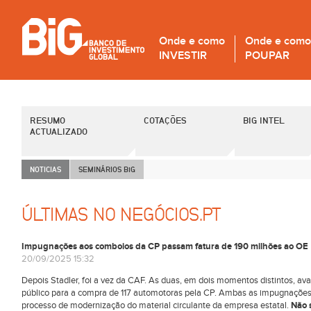
Onde e como
Onde e como
INVESTIR
POUPAR
RESUMO
COTAÇÕES
BIG INTEL
ACTUALIZADO
NOTICIAS
SEMINÁRIOS B
i
G
ÚLTIMAS NO NEGÓCIOS.PT
Impugnações aos comboios da CP passam fatura de 190 milhões ao OE
20/09/2025 15:32
Depois Stadler, foi a vez da CAF. As duas, em dois momentos distintos, 
público para a compra de 117 automotoras pela CP. Ambas as impugnaçõe
processo de modernização do material circulante da empresa estatal.
Não 