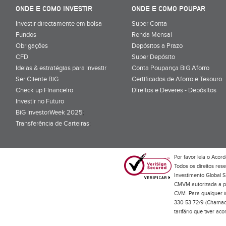
ONDE E COMO INVESTIR
ONDE E COMO POUPAR
Investir directamente em bolsa
Super Conta
Fundos
Renda Mensal
Obrigações
Depósitos a Prazo
CFD
Super Depósito
Ideias & estratégias para investir
Conta Poupança BiG Aforro
Ser Cliente BiG
Certificados de Aforro e Tesouro
Check up Financeiro
Direitos e Deveres - Depósitos
Investir no Futuro
BiG InvestorWeek 2025
;
Transferência de Carteiras
;
Por favor leia o
Acord
Todos os direitos res
Investimento Global S
CMVM autorizada a pr
CVM. Para qualquer in
330 53 72/9 (Chamada
tarifário que tiver a