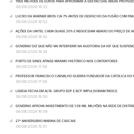
TRÊS MILHÕES DE EUROS PARA APROXIMAR A GESTÃO DAS ÁREAS PROTEG
06/08/2026 19:22
LUCRO DA WARNER BROS CAI 7% ANTES DE DESFECHO DA FUSÃO COM PA
06/08/2026 18:52
AÇÕES DA UNITEL CAEM QUASE 20% E NEGOCEIAM ABAIXO DO PREÇO DE 
06/08/2026 18:42
GOVERNO DIZ QUE NÃO VAI INTERFERIR NA AUDITORIA DA IGF QUE SUSPEN
06/08/2026 18:34
PORTO DE SINES ATINGE MÁXIMO HISTÓRICO NOS CONTENTORES
06/08/2026 17:58
PROFESSOR FRANCISCO CARVALHO GUERRA FUNDADOR DA CATÓLICA DO 
06/08/2026 17:06
LISBOA FECHA EM ALTA. GRUPO EDP E BCP IMPULSIONAM ÍNDICE
06/08/2026 16:50
GOVERNO APROVA INVESTIMENTO DE 1,58 MIL MILHÕES NA REDE DE DISTRIB
06/08/2026 16:09
27º ANIVERSÁRIO MARINA DE CASCAIS
06/08/2026 15:51