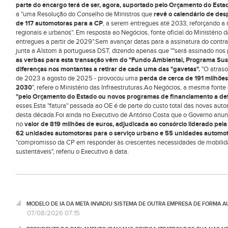
parte do encargo terá de ser, agora, suportado pelo Orçamento do Esta
a "uma Resolução do Conselho de Ministros que
revê o calendário de des
de 117 automotoras para a CP
, a serem entregues até 2033, reforçando a 
regionais e urbanos". Em resposta ao Negócios, fonte oficial do Ministério 
entregues a partir de 2029".Sem avançar datas para a assinatura do cont
junta a Alstom à portuguesa DST, dizendo apenas que ""será assinado nos 
as verbas para esta transação vêm do "Fundo Ambiental, Programa Sus
diferenças nos montantes a retirar de cada uma das "gavetas".
"O atras
de 2023 a agosto de 2025 - provocou uma
perda de cerca de 191 milhõe
2030
", refere o Ministério das Infraestruturas.Ao Negócios, a mesma fonte
"pelo Orçamento do Estado ou novos programas de financiamento a def
esses.Esta "fatura" passada ao OE é de parte do custo total das novas autom
desta década.Foi ainda no Executivo de António Costa que o Governo anu
no
valor de 819 milhões de euros, adjudicada ao consórcio liderado pela
62 unidades automotoras para o serviço urbano e 55 unidades automoto
"compromisso da CP em responder às crescentes necessidades de mobilida
sustentáveis", referiu o Executivo à data.
MODELO DE IA DA META INVADIU SISTEMA DE OUTRA EMPRESA DE FORMA 
07/08/2026 07:15