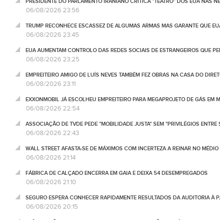
PRESIDENTE DO PARLAMENTO IRANIANO CRITICA "TEATRO" DOS EUA NAS 
06/08/2026 23:56
TRUMP RECONHECE ESCASSEZ DE ALGUMAS ARMAS MAS GARANTE QUE EUA
06/08/2026 23:45
EUA AUMENTAM CONTROLO DAS REDES SOCIAIS DE ESTRANGEIROS QUE PE
06/08/2026 23:25
EMPREITEIRO AMIGO DE LUÍS NEVES TAMBÉM FEZ OBRAS NA CASA DO DIRET
06/08/2026 23:11
EXXONMOBIL JÁ ESCOLHEU EMPREITEIRO PARA MEGAPROJETO DE GÁS EM
06/08/2026 22:54
ASSOCIAÇÃO DE TVDE PEDE "MOBILIDADE JUSTA" SEM "PRIVILÉGIOS ENTRE 
06/08/2026 22:43
WALL STREET AFASTA-SE DE MÁXIMOS COM INCERTEZA A REINAR NO MÉDIO 
06/08/2026 21:14
FÁBRICA DE CALÇADO ENCERRA EM GAIA E DEIXA 54 DESEMPREGADOS
06/08/2026 21:10
SEGURO ESPERA CONHECER RAPIDAMENTE RESULTADOS DA AUDITORIA À P
06/08/2026 20:15