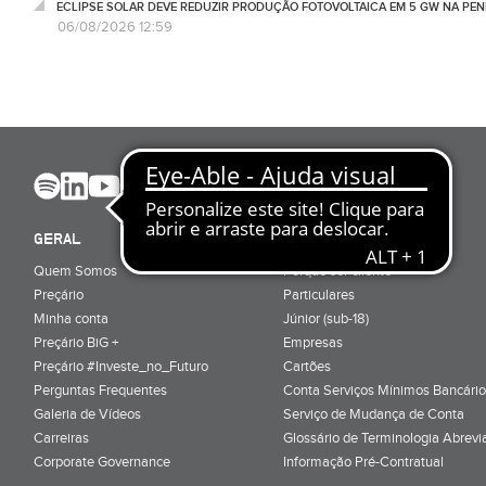
ECLIPSE SOLAR DEVE REDUZIR PRODUÇÃO FOTOVOLTAICA EM 5 GW NA PENÍ
06/08/2026 12:59
GERAL
ABRIR CONTA
Quem Somos
Porquê ser cliente
Preçário
Particulares
Minha conta
Júnior (sub-18)
Preçário BiG +
Empresas
Preçário #Investe_no_Futuro
Cartões
Perguntas Frequentes
Conta Serviços Mínimos Bancário
Galeria de Vídeos
Serviço de Mudança de Conta
Carreiras
Glossário de Terminologia Abrevi
Corporate Governance
Informação Pré-Contratual