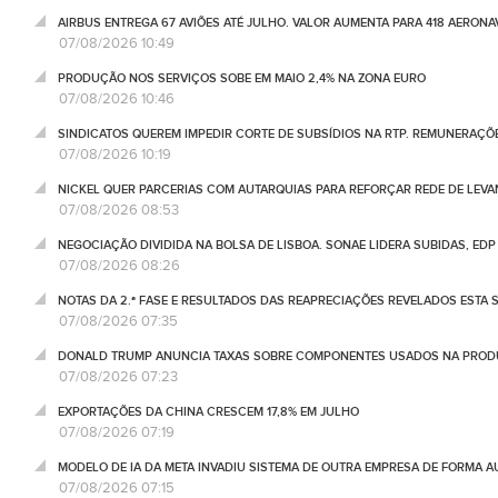
AIRBUS ENTREGA 67 AVIÕES ATÉ JULHO. VALOR AUMENTA PARA 418 AERONA
07/08/2026 10:49
PRODUÇÃO NOS SERVIÇOS SOBE EM MAIO 2,4% NA ZONA EURO
07/08/2026 10:46
SINDICATOS QUEREM IMPEDIR CORTE DE SUBSÍDIOS NA RTP. REMUNERAÇÕ
07/08/2026 10:19
NICKEL QUER PARCERIAS COM AUTARQUIAS PARA REFORÇAR REDE DE LEVA
07/08/2026 08:53
NEGOCIAÇÃO DIVIDIDA NA BOLSA DE LISBOA. SONAE LIDERA SUBIDAS, ED
07/08/2026 08:26
NOTAS DA 2.ª FASE E RESULTADOS DAS REAPRECIAÇÕES REVELADOS ESTA S
07/08/2026 07:35
DONALD TRUMP ANUNCIA TAXAS SOBRE COMPONENTES USADOS NA PRODUÇ
07/08/2026 07:23
EXPORTAÇÕES DA CHINA CRESCEM 17,8% EM JULHO
07/08/2026 07:19
MODELO DE IA DA META INVADIU SISTEMA DE OUTRA EMPRESA DE FORMA 
07/08/2026 07:15