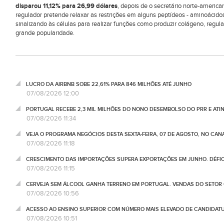
disparou 11,12% para 26,99 dólares
, depois de o secretário norte-america
regulador pretende relaxar as restrições em alguns peptídeos - aminoácid
sinalizando às células para realizar funções como produzir colágeno, regul
grande popularidade.
LUCRO DA AIRBNB SOBE 22,61% PARA 846 MILHÕES ATÉ JUNHO
07/08/2026 12:00
PORTUGAL RECEBE 2,3 MIL MILHÕES DO NONO DESEMBOLSO DO PRR E ATI
07/08/2026 11:34
VEJA O PROGRAMA NEGÓCIOS DESTA SEXTA-FEIRA, 07 DE AGOSTO, NO CA
07/08/2026 11:18
CRESCIMENTO DAS IMPORTAÇÕES SUPERA EXPORTAÇÕES EM JUNHO. DÉFICE
07/08/2026 11:15
CERVEJA SEM ÁLCOOL GANHA TERRENO EM PORTUGAL. VENDAS DO SETOR C
07/08/2026 10:56
ACESSO AO ENSINO SUPERIOR COM NÚMERO MAIS ELEVADO DE CANDIDATU
07/08/2026 10:51