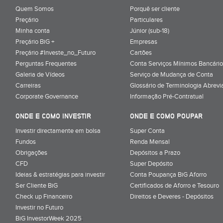
Quem Somos
Porquê ser cliente
Preçário
Particulares
Minha conta
Júnior (sub-18)
Preçário BiG +
Empresas
Preçário #Investe_no_Futuro
Cartões
Perguntas Frequentes
Conta Serviços Mínimos Bancário
Galeria de Vídeos
Serviço de Mudança de Conta
Carreiras
Glossário de Terminologia Abrevi
Corporate Governance
Informação Pré-Contratual
ONDE E COMO INVESTIR
ONDE E COMO POUPAR
Investir directamente em bolsa
Super Conta
Fundos
Renda Mensal
Obrigações
Depósitos a Prazo
CFD
Super Depósito
Ideias & estratégias para investir
Conta Poupança BiG Aforro
Ser Cliente BiG
Certificados de Aforro e Tesouro
Check up Financeiro
Direitos e Deveres - Depósitos
Investir no Futuro
BiG InvestorWeek 2025
;