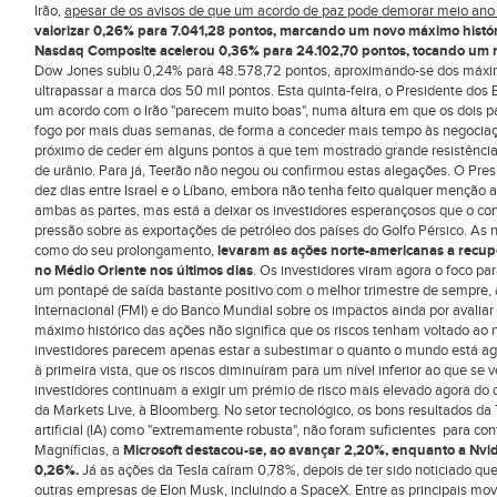
Irão,
apesar de os avisos de que um acordo de paz pode demorar meio ano
valorizar
0,26
% para
7.041,28
pontos, marcando um novo máximo histó
Nasdaq Composite acelerou
0,36
% para
24.102,70
pontos, tocando um 
Dow Jones subiu 0,24% para 48.578,72 pontos, aproximando-se dos máxim
ultrapassar a marca dos 50 mil pontos. Esta quinta-feira, o Presidente do
um acordo com o Irão "parecem muito boas", numa altura em que os dois pa
fogo por mais duas semanas, de forma a conceder mais tempo às negociaçõe
próximo de ceder em alguns pontos a que tem mostrado grande resistênci
de urânio. Para já, Teerão não negou ou confirmou estas alegações. O Pr
dez dias entre Israel e o Líbano, embora não tenha feito qualquer menção 
ambas as partes, mas está a deixar os investidores esperançosos que o conf
pressão sobre as exportações de petróleo dos países do Golfo Pérsico. As 
como do seu prolongamento,
levaram as ações norte-americanas a recup
no Médio Oriente nos últimos dias
. Os investidores viram agora o foco p
um pontapé de saída bastante positivo com o melhor trimestre de sempre,
Internacional (FMI) e do Banco Mundial sobre os impactos ainda por avalia
máximo histórico das ações não significa que os riscos tenham voltado ao 
investidores parecem apenas estar a subestimar o quanto o mundo está ag
à primeira vista, que os riscos diminuíram para um nível inferior ao que se ve
investidores continuam a exigir um prémio de risco mais elevado agora do q
da Markets Live, à Bloomberg. No setor tecnológico, os bons resultados da
artificial (IA) como "extremamente robusta", não foram suficientes para co
Magníficias, a
Microsoft destacou-se, ao avançar 2,20%, enquanto a Nvid
0,26%.
Já as ações da Tesla caíram 0,78%, depois de ter sido noticiado qu
outras empresas de Elon Musk, incluindo a SpaceX. Entre as principais m