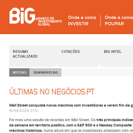
Onde e como
Onde e como
INVESTIR
POUPAR
RESUMO
COTAÇÕES
BIG INTEL
ACTUALIZADO
NOTICIAS
SEMINÁRIOS B
i
G
ÚLTIMAS NO NEGÓCIOS.PT
Wall Street conquista novos máximos com investidores a verem fim da g
16/04/2026 21:12
Foi mais uma sessão de recordes em Wall Street. Os
três principais índi
da semana em território positivo, com o S&P 500 e o Nasdaq Composite 
máximos históricos
, numa altura em que os investidores antecipam com o