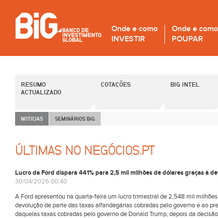
Onde e como
Onde e como
INVESTIR
POUPAR
RESUMO
COTAÇÕES
BIG INTEL
ACTUALIZADO
NOTICIAS
SEMINÁRIOS B
i
G
ÚLTIMAS NO NEGÓCIOS.PT
Lucro da Ford dispara 441% para 2,5 mil milhões de dólares graças à d
30/04/2026 00:40
A Ford apresentou na quarta-feira um lucro trimestral de 2,548 mil milhõe
devolução de parte das taxas alfandegárias cobradas pelo governo e ao pre
daquelas taxas cobradas pelo governo de Donald Trump, depois da decisão