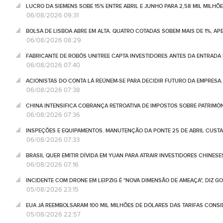
LUCRO DA SIEMENS SOBE 15% ENTRE ABRIL E JUNHO PARA 2,58 MIL MILHÕ
06/08/2026 09:31
BOLSA DE LISBOA ABRE EM ALTA. QUATRO COTADAS SOBEM MAIS DE 1%, AP
06/08/2026 08:29
FABRICANTE DE ROBÔS UNITREE CAPTA INVESTIDORES ANTES DA ENTRADA
06/08/2026 07:40
ACIONISTAS DO CONTA LÁ REÚNEM-SE PARA DECIDIR FUTURO DA EMPRESA
06/08/2026 07:38
CHINA INTENSIFICA COBRANÇA RETROATIVA DE IMPOSTOS SOBRE PATRIMÓ
06/08/2026 07:36
INSPEÇÕES E EQUIPAMENTOS. MANUTENÇÃO DA PONTE 25 DE ABRIL CUSTA
06/08/2026 07:33
BRASIL QUER EMITIR DÍVIDA EM YUAN PARA ATRAIR INVESTIDORES CHINESE
06/08/2026 07:16
INCIDENTE COM DRONE EM LEIPZIG É "NOVA DIMENSÃO DE AMEAÇA", DIZ 
05/08/2026 23:15
EUA JÁ REEMBOLSARAM 100 MIL MILHÕES DE DÓLARES DAS TARIFAS CONSI
05/08/2026 22:57