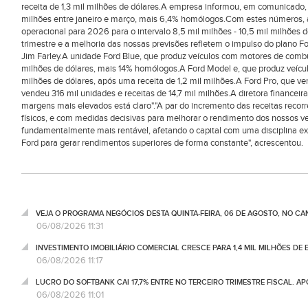
receita de 1,3 mil milhões de dólares.A empresa informou, em comunicado,
milhões entre janeiro e março, mais 6,4% homólogos.Com estes números, a 
operacional para 2026 para o intervalo 8,5 mil milhões - 10,5 mil milhões d
trimestre e a melhoria das nossas previsões refletem o impulso do plano Fo
Jim Farley.A unidade Ford Blue, que produz veículos com motores de combu
milhões de dólares, mais 14% homólogos.A Ford Model e, que produz veícul
milhões de dólares, após uma receita de 1,2 mil milhões.A Ford Pro, que v
vendeu 316 mil unidades e receitas de 14,7 mil milhões.A diretora financei
margens mais elevados está claro"."A par do incremento das receitas recorr
físicos, e com medidas decisivas para melhorar o rendimento dos nossos ve
fundamentalmente mais rentável, afetando o capital com uma disciplina e
Ford para gerar rendimentos superiores de forma constante", acrescentou.
VEJA O PROGRAMA NEGÓCIOS DESTA QUINTA-FEIRA, 06 DE AGOSTO, NO C
06/08/2026 11:31
INVESTIMENTO IMOBILIÁRIO COMERCIAL CRESCE PARA 1,4 MIL MILHÕES DE 
06/08/2026 11:17
LUCRO DO SOFTBANK CAI 17,7% ENTRE NO TERCEIRO TRIMESTRE FISCAL. A
06/08/2026 11:01