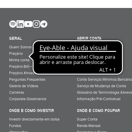
GERAL
ABRIR CONTA
Quem Somos
Porquê ser cliente
Preçário
Particulares
Minha conta
Júnior (sub-18)
Preçário BiG +
Empresas
Preçário #Investe_no_Futuro
Cartões
Perguntas Frequentes
Conta Serviços Mínimos Bancário
Galeria de Vídeos
Serviço de Mudança de Conta
Carreiras
Glossário de Terminologia Abrevi
Corporate Governance
Informação Pré-Contratual
ONDE E COMO INVESTIR
ONDE E COMO POUPAR
Investir directamente em bolsa
Super Conta
Fundos
Renda Mensal