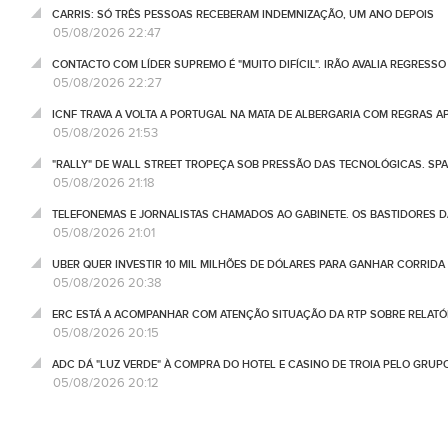
CARRIS: SÓ TRÊS PESSOAS RECEBERAM INDEMNIZAÇÃO, UM ANO DEPOIS
05/08/2026 22:47
CONTACTO COM LÍDER SUPREMO É "MUITO DIFÍCIL". IRÃO AVALIA REGRESS
05/08/2026 22:27
ICNF TRAVA A VOLTA A PORTUGAL NA MATA DE ALBERGARIA COM REGRAS A
05/08/2026 21:53
"RALLY" DE WALL STREET TROPEÇA SOB PRESSÃO DAS TECNOLÓGICAS. SPA
05/08/2026 21:18
TELEFONEMAS E JORNALISTAS CHAMADOS AO GABINETE. OS BASTIDORES DA
05/08/2026 21:01
UBER QUER INVESTIR 10 MIL MILHÕES DE DÓLARES PARA GANHAR CORRIDA
05/08/2026 20:38
ERC ESTÁ A ACOMPANHAR COM ATENÇÃO SITUAÇÃO DA RTP SOBRE RELATÓR
05/08/2026 20:15
ADC DÁ "LUZ VERDE" À COMPRA DO HOTEL E CASINO DE TROIA PELO GRU
05/08/2026 20:12