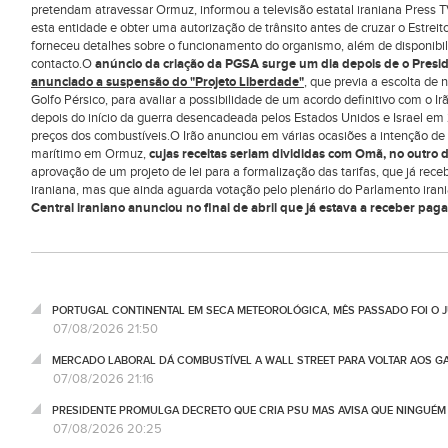
pretendam atravessar Ormuz, informou a televisão estatal iraniana Press 
esta entidade e obter uma autorização de trânsito antes de cruzar o Estreit
forneceu detalhes sobre o funcionamento do organismo, além de disponibil
contacto.O
anúncio da criação da PGSA surge um dia depois de o Presi
anunciado a suspensão do "Projeto Liberdade"
, que previa a escolta de
Golfo Pérsico, para avaliar a possibilidade de um acordo definitivo com o I
depois do início da guerra desencadeada pelos Estados Unidos e Israel em 
preços dos combustíveis.O Irão anunciou em várias ocasiões a intenção de 
marítimo em Ormuz,
cujas receitas seriam divididas com Omã, no outro do
aprovação de um projeto de lei para a formalização das tarifas, que já rec
iraniana, mas que ainda aguarda votação pelo plenário do Parlamento irani
Central iraniano anunciou no final de abril que já estava a receber paga
PORTUGAL CONTINENTAL EM SECA METEOROLÓGICA, MÊS PASSADO FOI O 
07/08/2026 21:50
MERCADO LABORAL DÁ COMBUSTÍVEL A WALL STREET PARA VOLTAR AOS GA
07/08/2026 21:16
PRESIDENTE PROMULGA DECRETO QUE CRIA PSU MAS AVISA QUE NINGUÉM
07/08/2026 20:25