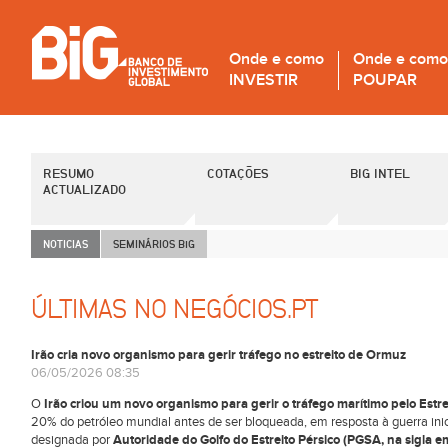
Onde e como
Onde e como
INVESTIR
POUPAR
RESUMO
COTAÇÕES
BIG INTEL
ACTUALIZADO
NOTICIAS
SEMINÁRIOS B
i
G
ÚLTIMAS NO NEGÓCIOS.PT
Irão cria novo organismo para gerir tráfego no estreito de Ormuz
06/05/2026 08:35
O
Irão criou um novo organismo para gerir o tráfego marítimo pelo Estr
20% do petróleo mundial antes de ser bloqueada, em resposta à guerra inic
designada por
Autoridade do Golfo do Estreito Pérsico (PGSA, na sigla e