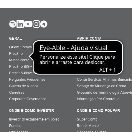
GERAL
ABRIR CONTA
Quem Somos
Porquê ser cliente
Preçário
Particulares
Minha conta
Júnior (sub-18)
Preçário BiG +
Empresas
Preçário #Investe_no_Futuro
Cartões
Perguntas Frequentes
Conta Serviços Mínimos Bancário
Galeria de Vídeos
Serviço de Mudança de Conta
Carreiras
Glossário de Terminologia Abrevi
Corporate Governance
Informação Pré-Contratual
ONDE E COMO INVESTIR
ONDE E COMO POUPAR
Investir directamente em bolsa
Super Conta
Fundos
Renda Mensal