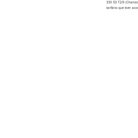
330 53 72/9 (Chamada
tarifário que tiver a