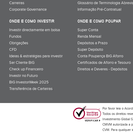
Carreiras
Glossário de Terminologia Abrevi
Corporate Governance
Informação Pré-Contratual
ONDE E COMO INVESTIR
ONDE E COMO POUPAR
Investir directamente em bolsa
Super Conta
Fundos
Renda Mensal
Obrigações
Depósitos a Prazo
CFD
Super Depósito
Ideias & estratégias para investir
Conta Poupança BiG Aforro
Ser Cliente BiG
Certificados de Aforro e Tesouro
Check up Financeiro
Direitos e Deveres - Depósitos
Investir no Futuro
BiG InvestorWeek 2025
;
Transferência de Carteiras
;
Por favor leia o
Acord
Todos os direitos res
Investimento Global S
CMVM autorizada a pr
CVM. Para qualquer in