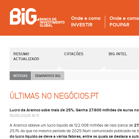
Onde e como
Onde e como
INVESTIR
POUPAR
RESUMO
COTAÇÕES
BIG INTEL
ACTUALIZADO
NOTICIAS
SEMINÁRIOS B
i
G
ÚLTIMAS NO NEGÓCIOS.PT
Lucro da Aramco sobe mais de 25%. Ganha 27.600 milhões de euros no 
10/05/2026 10:11
A Aramco obteve um lucro líquido de 122.008 milhões de riais (cerca de
27
25,1% do que no mesmo período de 2025.Num comunicado publicado na bo
do lucro líquido se deve a vários fatores, entre os quais se destaca a su