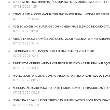
CRESCIMENTO DAS IMPORTAÇÕES SUPERA EXPORTAÇÕES EM JUNHO. DÉFICE
07/08/2026 11:15
CERVEJA SEM ÁLCOOL GANHA TERRENO EM PORTUGAL. VENDAS DO SETOR C
07/08/2026 10:56
ACESSO AO ENSINO SUPERIOR COM NÚMERO MAIS ELEVADO DE CANDIDATU
07/08/2026 10:51
AIRBUS ENTREGA 67 AVIÕES ATÉ JULHO. VALOR AUMENTA PARA 418 AERONA
07/08/2026 10:49
PRODUÇÃO NOS SERVIÇOS SOBE EM MAIO 2,4% NA ZONA EURO
07/08/2026 10:46
SINDICATOS QUEREM IMPEDIR CORTE DE SUBSÍDIOS NA RTP. REMUNERAÇÕ
07/08/2026 10:19
NICKEL QUER PARCERIAS COM AUTARQUIAS PARA REFORÇAR REDE DE LEVA
07/08/2026 08:53
NEGOCIAÇÃO DIVIDIDA NA BOLSA DE LISBOA. SONAE LIDERA SUBIDAS, ED
07/08/2026 08:26
NOTAS DA 2.ª FASE E RESULTADOS DAS REAPRECIAÇÕES REVELADOS ESTA S
07/08/2026 07:35