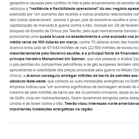
geopolítica causada pelo conflito no Irão e pelo encerramento do estreito 
valorizou a
"resiliência e flexibilidade operacional" do seu negócio apesa
explicado por "um aumento das receitas e outros produtos relacionados 
dos custos operacionais", precisa o grupo, joia da economia saudita e u
capitalização de mercado.A guerra contra o Irão, iniciada em 28 de fevereir
bloqueio do Estreito de Ormuz por Teerão, pelo qual normalmente transit
provocando uma
queda brusca no abastecimento e uma explosão nos pr
média cerca de 100 dólares em março
, contra 70 dólares antes das hostil
Aramco tinha sido de 97.543 milhões de riais (22.100 milhões de euros) n
maioritariamente pelo Governo saudita, é a principal fonte de financi
príncipe herdeiro Mohammed bin Salman
, que visa preparar a Arábia S
o pós-petróleo.As companhias petrolíferas e de gás europeias também obtiv
aproveitando a volatilidade dos preços provocada pela guerra no Médio Or
Ormuz, a
Aramco conseguiu entregar milhões de barris de petróleo aos 
oleoduto leste-oeste
, que conecta as suas instalações energéticas no Gol
empresa indicou que "um aumento significativo da bombagem através do ol
máxima de sete milhões de barris por dia no primeiro trimestre, apoia as e
do Golfo, ricos em hidrocarbonetos, foram duramente atingidos pelos ataqu
Unidos e de Israel contra o Irão.
Teerão visou interesses norte-americanos
importantes instalações energéticas na região.