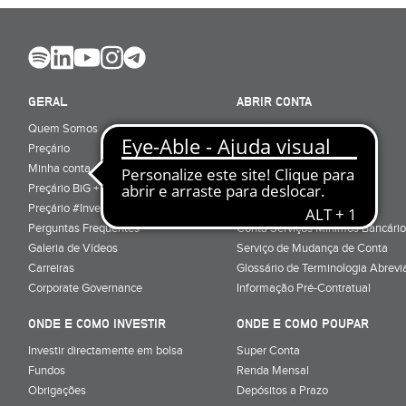
GERAL
ABRIR CONTA
Quem Somos
Porquê ser cliente
Preçário
Particulares
Minha conta
Júnior (sub-18)
Preçário BiG +
Empresas
Preçário #Investe_no_Futuro
Cartões
Perguntas Frequentes
Conta Serviços Mínimos Bancário
Galeria de Vídeos
Serviço de Mudança de Conta
Carreiras
Glossário de Terminologia Abrevi
Corporate Governance
Informação Pré-Contratual
ONDE E COMO INVESTIR
ONDE E COMO POUPAR
Investir directamente em bolsa
Super Conta
Fundos
Renda Mensal
Obrigações
Depósitos a Prazo