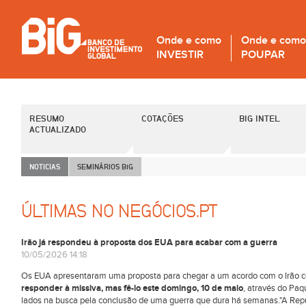
Onde e como
Onde e como
INVESTIR
POUPAR
RESUMO
COTAÇÕES
BIG INTEL
ACTUALIZADO
NOTICIAS
SEMINÁRIOS B
i
G
ÚLTIMAS NO NEGÓCIOS.PT
Irão já respondeu à proposta dos EUA para acabar com a guerra
10/05/2026 14:18
Os EUA apresentaram uma proposta para chegar a um acordo com o Irão co
responder à missiva, mas fê-lo este domingo, 10 de maio
, através do Paq
lados na busca pela conclusão de uma guerra que dura há semanas."A Repúb