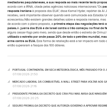
mediadores paquistaneses, a sua resposta ao mais recente texto propos
acordo com a IRNA, citada pelas agências noticiosas internacionais."Os
paq
resposta iraniana
à proposta dos EUA", disse Kamal Hyder, repórter da Al
recebeu, será importante observar quando será comunicada aos Estados U
acrescentou.Não existem grandes detalhes sobre a resposta iraniana, mas 
de acordo com o plano proposto, a
primeira etapa das negociações terá co
países.
A g
uerra dos EUA e de Israel contra o Irão começou no final de fe
alguns cessar-fogo pelo meio, sendo que desde então o estreito de Ormu
utilizado o estreito por onde passa 20% de todo o petróleo mundial, mas
arma contra os EUA.
Esta forma de retaliação está a ter impacto em todo
então superaram a fasquia dos 100 dólares.
PORTUGAL CONTINENTAL EM SECA METEOROLÓGICA, MÊS PASSADO FOI O 
07/08/2026 21:50
MERCADO LABORAL DÁ COMBUSTÍVEL A WALL STREET PARA VOLTAR AOS GA
07/08/2026 21:16
PRESIDENTE PROMULGA DECRETO QUE CRIA PSU MAS AVISA QUE NINGUÉM
07/08/2026 20:25
SEGURO PROMULGA DECRETO QUE AUTORIZA GOVERNO A APROVAR REGIME