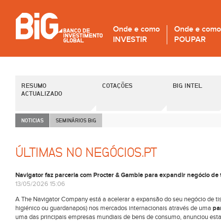
Onde e como
Onde e como
INVESTIR
POUPAR
RESUMO
COTAÇÕES
BIG INTEL
ACTUALIZADO
NOTICIAS
SEMINÁRIOS B
i
G
ÚLTIMAS NO NEGÓCIOS.PT
Navigator faz parceria com Procter & Gamble para expandir negócio de t
13/05/2026 15:06
A The Navigator Company está a acelerar a expansão do seu negócio de tis
higiénico ou guardanapos) nos mercados internacionais através de uma
pa
uma das principais empresas mundiais de bens de consumo, anunciou esta 