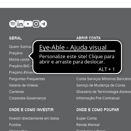
GERAL
ABRIR CONTA
Quem Somos
Porquê ser cliente
Preçário
Particulares
Minha conta
Júnior (sub-18)
Preçário BiG +
Empresas
Preçário #Investe_no_Futuro
Cartões
Perguntas Frequentes
Conta Serviços Mínimos Bancário
Galeria de Vídeos
Serviço de Mudança de Conta
Carreiras
Glossário de Terminologia Abrevi
Corporate Governance
Informação Pré-Contratual
ONDE E COMO INVESTIR
ONDE E COMO POUPAR
Investir directamente em bolsa
Super Conta
Fundos
Renda Mensal