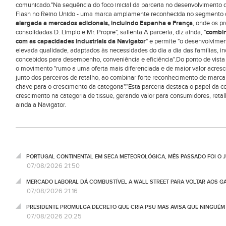
comunicado."Na sequência do foco inicial da parceria no desenvolvimento 
Flash no Reino Unido - uma marca amplamente reconhecida no segmento 
alargada a mercados adicionais, incluindo Espanha e França
, onde os p
consolidadas D. Limpio e Mr. Propre", salienta.A parceria, diz ainda, "
combin
com as capacidades industriais da Navigator
" e permite "o desenvolvimen
elevada qualidade, adaptados às necessidades do dia a dia das famílias, in
concebidos para desempenho, conveniência e eficiência".Do ponto de vista e
o movimento "rumo a uma oferta mais diferenciada e de maior valor acresc
junto dos parceiros de retalho, ao combinar forte reconhecimento de marca
chave para o crescimento da categoria"."Esta parceria destaca o papel da 
crescimento na categoria de tissue, gerando valor para consumidores, retal
ainda a Navigator.
PORTUGAL CONTINENTAL EM SECA METEOROLÓGICA, MÊS PASSADO FOI O 
07/08/2026 21:50
MERCADO LABORAL DÁ COMBUSTÍVEL A WALL STREET PARA VOLTAR AOS GA
07/08/2026 21:16
PRESIDENTE PROMULGA DECRETO QUE CRIA PSU MAS AVISA QUE NINGUÉM
07/08/2026 20:25