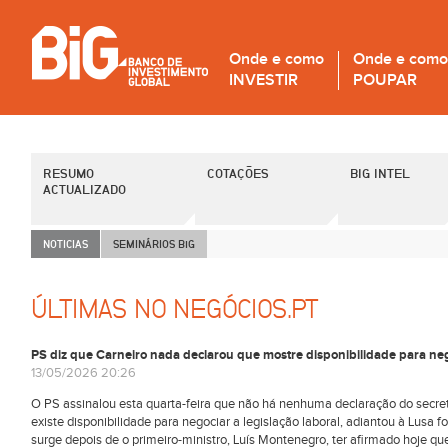
Onde e como
Onde e como
INVESTIR
POUPAR
RESUMO
COTAÇÕES
BIG INTEL
ACTUALIZADO
NOTICIAS
SEMINÁRIOS B
i
G
ÚLTIMAS NO NEGÓCIOS.PT
PS diz que Carneiro nada declarou que mostre disponibilidade para nego
13/05/2026 20:26
O PS assinalou esta quarta-feira que não há nenhuma declaração do secretár
existe disponibilidade para negociar a legislação laboral, adiantou à Lusa f
surge depois de o primeiro-ministro, Luís Montenegro, ter afirmado hoje q