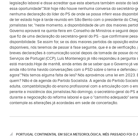
legislação laboral e disse acreditar que esta abertura também existe do l
essa oportunidade"."Até hoje não houve nenhuma conversa do secretário-g
nenhuma declaração do líder do PS de onde se possa inferir essa disponibil
de ter estado hoje à tarde reunido em São Bento com o presidente do Che
jornalistas ter, "neste momento, a disponibilidade de um dos maiores partid
Governo aprovará na quinta-feira em Conselho de Ministros e seguirá dep
que fiz de uma declaração do secretário-geral do PS - que confirmarei pes
disponibilidade. Se assim for, se os dois maiores partidos da oposição es
disponíveis, nós teremos de passar à fase seguinte, que é a de verificação,
breves declarações à comunicação social depois da tomada de posse do n
Serviços de Portugal (CCP), Luís Montenegro já não respondeu à pergunta se
está marcado.Hoje de manhã, ainda antes de se saber que o Governo já vai a
ainda não tinha havido conversações com o PSD sobre o tema e defendeu se
agora"."Nós temos alguma falta de leis? Nós aprovámos uma lei em 2023. 
quem? Não é da agenda do Partido Socialista. A agenda do Partido Sociali
adulta, compatibilização do ensino profissional com a articulação com o ensi
perante a insistência dos jornalistas.No domingo, o secretário-geral do PS 
durante a negociação do reforma laboral e que o "caminho adequado" seri
contemple as alterações já acordadas em sede de concertação.
PORTUGAL CONTINENTAL EM SECA METEOROLÓGICA, MÊS PASSADO FOI O 