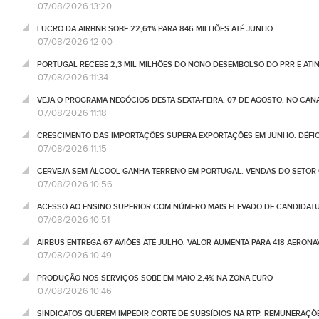
07/08/2026 13:20
LUCRO DA AIRBNB SOBE 22,61% PARA 846 MILHÕES ATÉ JUNHO
07/08/2026 12:00
PORTUGAL RECEBE 2,3 MIL MILHÕES DO NONO DESEMBOLSO DO PRR E ATI
07/08/2026 11:34
VEJA O PROGRAMA NEGÓCIOS DESTA SEXTA-FEIRA, 07 DE AGOSTO, NO CA
07/08/2026 11:18
CRESCIMENTO DAS IMPORTAÇÕES SUPERA EXPORTAÇÕES EM JUNHO. DÉFICE
07/08/2026 11:15
CERVEJA SEM ÁLCOOL GANHA TERRENO EM PORTUGAL. VENDAS DO SETOR C
07/08/2026 10:56
ACESSO AO ENSINO SUPERIOR COM NÚMERO MAIS ELEVADO DE CANDIDATU
07/08/2026 10:51
AIRBUS ENTREGA 67 AVIÕES ATÉ JULHO. VALOR AUMENTA PARA 418 AERONA
07/08/2026 10:49
PRODUÇÃO NOS SERVIÇOS SOBE EM MAIO 2,4% NA ZONA EURO
07/08/2026 10:46
SINDICATOS QUEREM IMPEDIR CORTE DE SUBSÍDIOS NA RTP. REMUNERAÇÕ