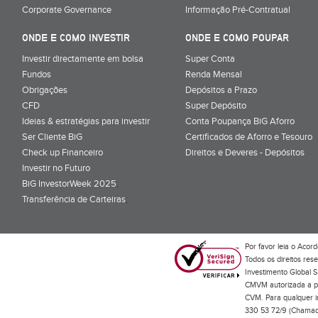
Corporate Governance
Informação Pré-Contratual
ONDE E COMO INVESTIR
ONDE E COMO POUPAR
Investir directamente em bolsa
Super Conta
Fundos
Renda Mensal
Obrigações
Depósitos a Prazo
CFD
Super Depósito
Ideias & estratégias para investir
Conta Poupança BiG Aforro
Ser Cliente BiG
Certificados de Aforro e Tesouro
Check up Financeiro
Direitos e Deveres - Depósitos
Investir no Futuro
BiG InvestorWeek 2025
;
Transferência de Carteiras
;
Por favor leia o
Acord
Todos os direitos res
Investimento Global S
CMVM autorizada a pr
CVM. Para qualquer in
330 53 72/9 (Chamada