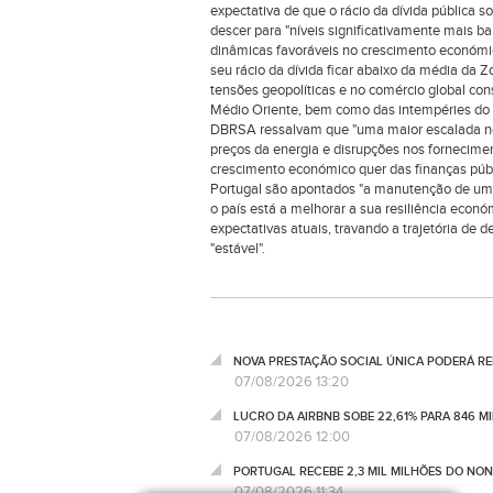
expectativa de que o rácio da dívida pública s
descer para "níveis significativamente mais b
dinâmicas favoráveis no crescimento económic
seu rácio da dívida ficar abaixo da média da
tensões geopolíticas e no comércio global cons
Médio Oriente, bem como das intempéries do in
DBRSA ressalvam que "uma maior escalada no 
preços da energia e disrupções nos forneciment
crescimento económico quer das finanças públ
Portugal são apontados "a manutenção de uma t
o país está a melhorar a sua resiliência eco
expectativas atuais, travando a trajetória de 
"estável".
NOVA PRESTAÇÃO SOCIAL ÚNICA PODERÁ RED
07/08/2026 13:20
LUCRO DA AIRBNB SOBE 22,61% PARA 846 M
07/08/2026 12:00
PORTUGAL RECEBE 2,3 MIL MILHÕES DO NO
07/08/2026 11:34