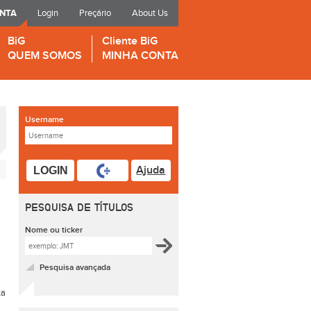
ONTA
Login
Preçário
About Us
BiG
Cliente BiG
QUEM SOMOS
MINHA CONTA
Username
Ajuda
LOGIN
PESQUISA DE TÍTULOS
Nome ou ticker
Pesquisa avançada
ta