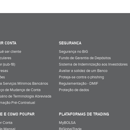
IR CONTA
SEGURANÇA
uê ser cliente
Segurança no BiG
iculares
Fundo de Garantia de Depósitos
r (sub-18)
Sistema de Indemnização aos Investidores
resas
Avaliar a solidez de um Banco
ões
Proteja-se contra o phishing
a Serviços Mínimos Bancários
Regulamentação - DMIF
iço de Mudança de Conta
Proteção de dados
sário de Terminologia Abreviada
rmação Pré-Contratual
E E COMO POUPAR
PLATAFORMAS DE TRADING
r Conta
MyBOLSA
a Mensal
BiGlobalTrade