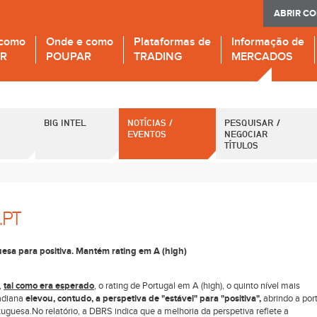
ABRIR C
 como
Onde e como
Plataformas de
Informação de
IR
POUPAR
TRADING
MERCADOS
BIG INTEL
NOTÍCIAS /
PESQUISAR /
EVENTOS
NEGOCIAR
TÍTULOS
.PT
esa para positiva. Mantém rating em A (high)
,
tal como era esperado
, o rating de Portugal em A (high), o quinto nível mais
nadiana
elevou, contudo, a perspetiva de "estável" para "positiva",
abrindo a por
tuguesa.No relatório, a DBRS indica que a melhoria da perspetiva reflete a