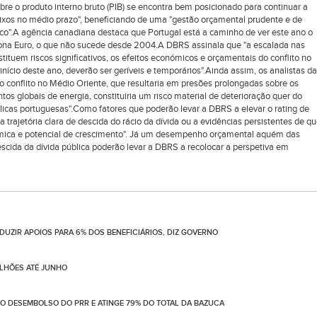
obre o produto interno bruto (PIB) se encontra bem posicionado para continuar a
aixos no médio prazo", beneficiando de uma "gestão orçamental prudente e de
o".A agência canadiana destaca que Portugal está a caminho de ver este ano o
 Zona Euro, o que não sucede desde 2004.A DBRS assinala que "a escalada nas
tituem riscos significativos, os efeitos económicos e orçamentais do conflito no
ício deste ano, deverão ser geríveis e temporários".Ainda assim, os analistas da
conflito no Médio Oriente, que resultaria em presões prolongadas sobre os
os globais de energia, constituiria um risco material de deterioração quer do
icas portuguesas".Como fatores que poderão levar a DBRS a elevar o rating de
rajetória clara de descida do rácio da dívida ou a evidências persistentes de q
nómica e potencial de crescimento". Já um desempenho orçamental aquém das
descida da dívida pública poderão levar a DBRS a recolocar a perspetiva em
UZIR APOIOS PARA 6% DOS BENEFICIÁRIOS, DIZ GOVERNO
ILHÕES ATÉ JUNHO
NO DESEMBOLSO DO PRR E ATINGE 79% DO TOTAL DA BAZUCA