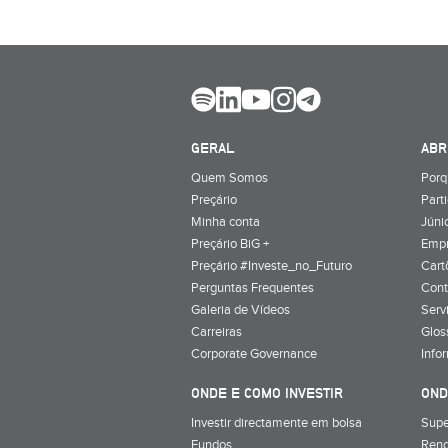
GERAL
ABR
Quem Somos
Porq
Preçário
Part
Minha conta
Júnio
Preçário BiG +
Emp
Preçário #Investe_no_Futuro
Cart
Perguntas Frequentes
Cont
Galeria de Vídeos
Serv
Carreiras
Glos
Corporate Governance
Info
ONDE E COMO INVESTIR
OND
Investir directamente em bolsa
Supe
Fundos
Rend