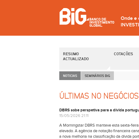
Onde e
INVEST
RESUMO
COTAÇÕES
ACTUALIZADO
NOTICIAS
SEMINÁRIOS B
i
G
ÚLTIMAS NO NEGÓCIOS
DBRS sobe perspetiva para a dívida portugu
15/05/2026 21:11
A Morningstar DBRS manteve esta sexta-feira
elevado. A agência de notação financeira ca
a nova melhoria na classificação da dívida por