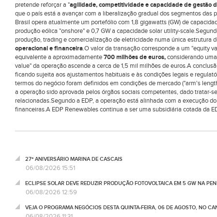
pretende reforçar a "
agilidade, competitividade e capacidade de gestão d
que o país está a avançar com a liberalização gradual dos segmentos das
Brasil opera atualmente um portefólio com 1,8 gigawatts (GW) de capacidad
produção eólica "onshore" e 0,7 GW a capacidade solar utility-scale.Segun
produção, trading e comercialização de eletricidade numa única estrutur
operacional e financeira
.O valor da transação corresponde a um "equity valu
equivalente a aproximadamente
700 milhões de euros,
considerando uma t
value" da operação ascende a cerca de 1,5 mil milhões de euros.A conclusã
ficando sujeita aos ajustamentos habituais e às condições legais e regulat
termos do negócio foram definidos em condições de mercado ("arm's length
a operação sido aprovada pelos órgãos sociais competentes, dado tratar-s
relacionadas.Segundo a EDP, a operação está alinhada com a execução d
financeiras.A EDP Renewables continua a ser uma subsidiária cotada da 
27º ANIVERSÁRIO MARINA DE CASCAIS
06/08/2026 15:51
ECLIPSE SOLAR DEVE REDUZIR PRODUÇÃO FOTOVOLTAICA EM 5 GW NA PENÍ
06/08/2026 12:59
VEJA O PROGRAMA NEGÓCIOS DESTA QUINTA-FEIRA, 06 DE AGOSTO, NO C
06/08/2026 11:31