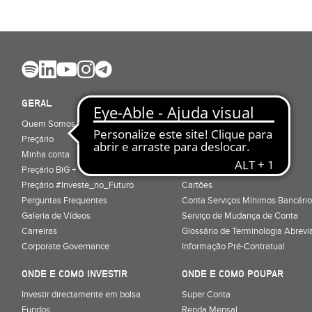
GERAL
ABRIR CONTA
Quem Somos
Porquê ser cliente
Preçário
Particulares
Minha conta
Júnior (sub-18)
Preçário BiG +
Empresas
Preçário #Investe_no_Futuro
Cartões
Perguntas Frequentes
Conta Serviços Mínimos Bancário
Galeria de Vídeos
Serviço de Mudança de Conta
Carreiras
Glossário de Terminologia Abrevi
Corporate Governance
Informação Pré-Contratual
ONDE E COMO INVESTIR
ONDE E COMO POUPAR
Investir directamente em bolsa
Super Conta
Fundos
Renda Mensal