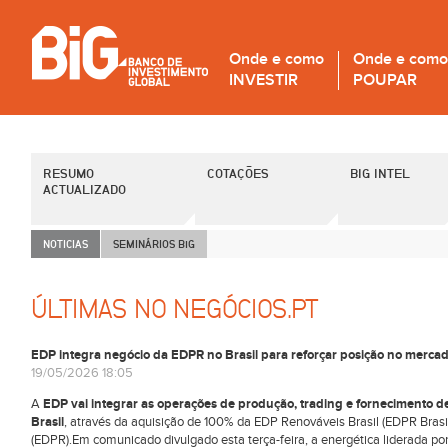
Onde e como
Onde e como
INVESTIR
POUPAR
RESUMO
COTAÇÕES
BIG INTEL
ACTUALIZADO
NOTICIAS
SEMINÁRIOS B
i
G
ÚLTIMAS NO NEGÓCIOS.PT
EDP integra negócio da EDPR no Brasil para reforçar posição no mercad
19/05/2026 18:05
A
EDP vai integrar as operações de produção, trading e fornecimento de
Brasil
, através da aquisição de 100% da EDP Renováveis Brasil (EDPR Bras
(EDPR).Em comunicado divulgado esta terça-feira, a energética liderada po