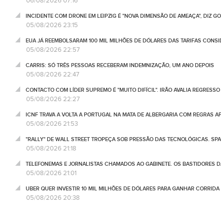
06/08/2026 07:16
INCIDENTE COM DRONE EM LEIPZIG É "NOVA DIMENSÃO DE AMEAÇA", DIZ 
05/08/2026 23:15
EUA JÁ REEMBOLSARAM 100 MIL MILHÕES DE DÓLARES DAS TARIFAS CONSI
05/08/2026 22:57
CARRIS: SÓ TRÊS PESSOAS RECEBERAM INDEMNIZAÇÃO, UM ANO DEPOIS
05/08/2026 22:47
CONTACTO COM LÍDER SUPREMO É "MUITO DIFÍCIL". IRÃO AVALIA REGRESS
05/08/2026 22:27
ICNF TRAVA A VOLTA A PORTUGAL NA MATA DE ALBERGARIA COM REGRAS A
05/08/2026 21:53
"RALLY" DE WALL STREET TROPEÇA SOB PRESSÃO DAS TECNOLÓGICAS. SPA
05/08/2026 21:18
TELEFONEMAS E JORNALISTAS CHAMADOS AO GABINETE. OS BASTIDORES DA
05/08/2026 21:01
UBER QUER INVESTIR 10 MIL MILHÕES DE DÓLARES PARA GANHAR CORRIDA
05/08/2026 20:38