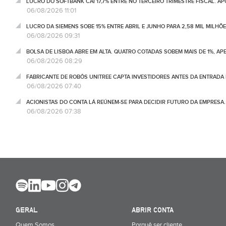
LUCRO DO SOFTBANK CAI 17,7% ENTRE NO TERCEIRO TRIMESTRE FISCAL. A
06/08/2026 11:01
LUCRO DA SIEMENS SOBE 15% ENTRE ABRIL E JUNHO PARA 2,58 MIL MILHÕ
06/08/2026 09:31
BOLSA DE LISBOA ABRE EM ALTA. QUATRO COTADAS SOBEM MAIS DE 1%, AP
06/08/2026 08:29
FABRICANTE DE ROBÔS UNITREE CAPTA INVESTIDORES ANTES DA ENTRADA
06/08/2026 07:40
ACIONISTAS DO CONTA LÁ REÚNEM-SE PARA DECIDIR FUTURO DA EMPRESA
06/08/2026 07:38
GERAL
ABRIR CONTA
Quem Somos
Porquê ser cliente