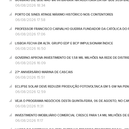
GOVERNO DIZ QUE NÃO VAI INTERFERIR NA AUDITORIA DA IGF QUE SUSPEN
06/08/2026 18:34
PORTO DE SINES ATINGE MÁXIMO HISTÓRICO NOS CONTENTORES
06/08/2026 17:58
PROFESSOR FRANCISCO CARVALHO GUERRA FUNDADOR DA CATÓLICA DO 
06/08/2026 17:06
LISBOA FECHA EM ALTA. GRUPO EDP E BCP IMPULSIONAM ÍNDICE
06/08/2026 16:50
GOVERNO APROVA INVESTIMENTO DE 1,58 MIL MILHÕES NA REDE DE DISTRIB
06/08/2026 16:09
27º ANIVERSÁRIO MARINA DE CASCAIS
06/08/2026 15:51
ECLIPSE SOLAR DEVE REDUZIR PRODUÇÃO FOTOVOLTAICA EM 5 GW NA PENÍ
06/08/2026 12:59
VEJA O PROGRAMA NEGÓCIOS DESTA QUINTA-FEIRA, 06 DE AGOSTO, NO C
06/08/2026 11:31
INVESTIMENTO IMOBILIÁRIO COMERCIAL CRESCE PARA 1,4 MIL MILHÕES DE 
06/08/2026 11:17