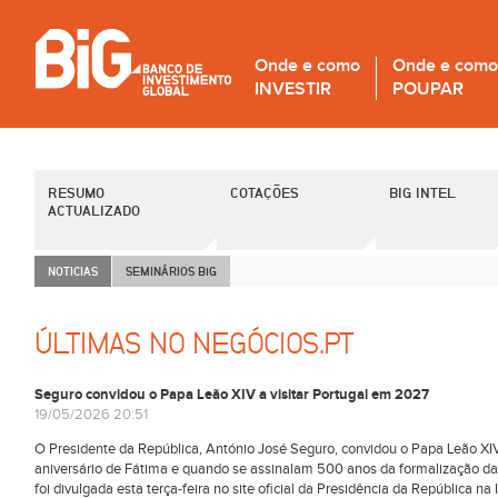
Onde e como
Onde e como
INVESTIR
POUPAR
RESUMO
COTAÇÕES
BIG INTEL
ACTUALIZADO
NOTICIAS
SEMINÁRIOS B
i
G
ÚLTIMAS NO NEGÓCIOS.PT
Seguro convidou o Papa Leão XIV a visitar Portugal em 2027
19/05/2026 20:51
O Presidente da República, António José Seguro, convidou o Papa Leão XIV 
aniversário de Fátima e quando se assinalam 500 anos da formalização da
foi divulgada esta terça-feira no site oficial da Presidência da República 