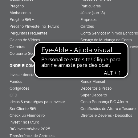
Preçário
Particulares
Minha conta
Júnior (sub-18)
Preçário BiG +
Empresas
Preçário #Investe_no_Futuro
Cartões
Perguntas Frequentes
Conta Serviços Mínimos Bancário
Galeria de Vídeos
Serviço de Mudança de Conta
Carreiras
Glossário de Terminologia Abrevi
Corporate Governance
Informação Pré-Contratual
ONDE E COMO INVESTIR
ONDE E COMO POUPAR
Investir directamente em bolsa
Super Conta
Fundos
Renda Mensal
Obrigações
Depósitos a Prazo
CFD
Super Depósito
Ideias & estratégias para investir
Conta Poupança BiG Aforro
Ser Cliente BiG
Certificados de Aforro e Tesouro
Check up Financeiro
Direitos e Deveres - Depósitos
Investir no Futuro
BiG InvestorWeek 2025
;
Transferência de Carteiras
;