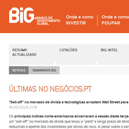
Onde e como
Onde e como
INVESTIR
POUPAR
RESUMO
COTAÇÕES
BIG INTEL
ACTUALIZADO
NOTICIAS
SEMINÁRIOS B
i
G
ÚLTIMAS NO NEGÓCIOS.PT
"Sell-off" no mercado de dívida e tecnológicas arrastam Wall Street par
19/05/2026 21:16
Os
principais índices norte-americanos encerraram a sessão desta terça-
um "sell-off" no mercado de dívida que levou a "yield" a longo prazo da d
reduzindo o apetite dos investidores por ativos de risco. A pesar sobre o se