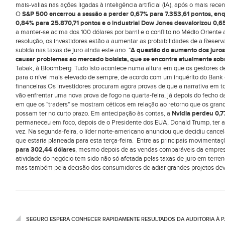
mais-valias nas ações ligadas à inteligência artificial (IA), após o mais recent
O
S&P 500 encerrou a sessão a perder 0,67% para 7.353,61 pontos, en
0,84% para 25.870,71 pontos e o industrial Dow Jones desvalorizou 0,
a manter-se acima dos 100 dólares por barril e o conflito no Médio Oriente
resolução, os investidores estão a aumentar as probabilidades de a Reser
subida nas taxas de juro ainda este ano. "
A questão do aumento dos juros
causar problemas ao mercado bolsista, que se encontra atualmente sob
Tabak, à Bloomberg. Tudo isto acontece numa altura em que os gestores
para o nível mais elevado de sempre, de acordo com um inquérito do Bank o
financeiras.Os investidores procuram agora provas de que a narrativa em 
vão enfrentar uma nova prova de fogo na quarta-feira, já depois do fecho d
em que os "traders" se mostram céticos em relação ao retorno que os gran
possam ter no curto prazo. Em antecipação às contas, a
Nvidia perdeu 0,7
permaneceu em foco, depois de o Presidente dos EUA, Donald Trump, ter afi
vez. Na segunda-feira, o líder norte-americano anunciou que decidiu cancel
que estaria planeada para esta terça-feira. Entre as principais movimenta
para 302,44 dólares
, mesmo depois de as vendas comparáveis da empresa
atividade do negócio tem sido não só afetada pelas taxas de juro em terreno
mas também pela decisão dos consumidores de adiar grandes projetos devi
SEGURO ESPERA CONHECER RAPIDAMENTE RESULTADOS DA AUDITORIA À P