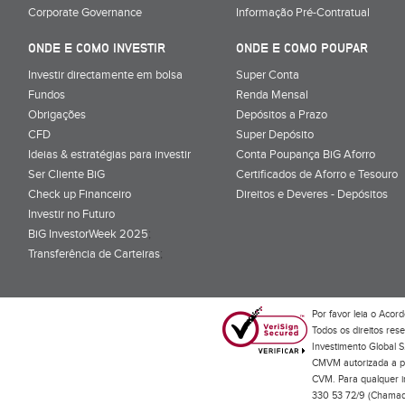
Corporate Governance
Informação Pré-Contratual
ONDE E COMO INVESTIR
ONDE E COMO POUPAR
Investir directamente em bolsa
Super Conta
Fundos
Renda Mensal
Obrigações
Depósitos a Prazo
CFD
Super Depósito
Ideias & estratégias para investir
Conta Poupança BiG Aforro
Ser Cliente BiG
Certificados de Aforro e Tesouro
Check up Financeiro
Direitos e Deveres - Depósitos
Investir no Futuro
BiG InvestorWeek 2025
;
Transferência de Carteiras
;
Por favor leia o
Acord
Todos os direitos res
Investimento Global S
CMVM autorizada a pr
CVM. Para qualquer in
330 53 72/9 (Chamada