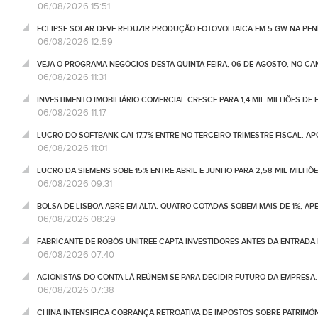
06/08/2026 15:51
ECLIPSE SOLAR DEVE REDUZIR PRODUÇÃO FOTOVOLTAICA EM 5 GW NA PENÍ
06/08/2026 12:59
VEJA O PROGRAMA NEGÓCIOS DESTA QUINTA-FEIRA, 06 DE AGOSTO, NO C
06/08/2026 11:31
INVESTIMENTO IMOBILIÁRIO COMERCIAL CRESCE PARA 1,4 MIL MILHÕES DE 
06/08/2026 11:17
LUCRO DO SOFTBANK CAI 17,7% ENTRE NO TERCEIRO TRIMESTRE FISCAL. A
06/08/2026 11:01
LUCRO DA SIEMENS SOBE 15% ENTRE ABRIL E JUNHO PARA 2,58 MIL MILHÕ
06/08/2026 09:31
BOLSA DE LISBOA ABRE EM ALTA. QUATRO COTADAS SOBEM MAIS DE 1%, AP
06/08/2026 08:29
FABRICANTE DE ROBÔS UNITREE CAPTA INVESTIDORES ANTES DA ENTRADA
06/08/2026 07:40
ACIONISTAS DO CONTA LÁ REÚNEM-SE PARA DECIDIR FUTURO DA EMPRESA
06/08/2026 07:38
CHINA INTENSIFICA COBRANÇA RETROATIVA DE IMPOSTOS SOBRE PATRIMÓ