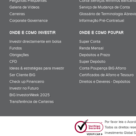
Perguntas Frequentes
Conta Serviços Mínimos Bancário
Galeria de Vídeos
Serviço de Mudança de Conta
Carreiras
Glossário de Terminologia Abrevi
Corporate Governance
Informação Pré-Contratual
ONDE E COMO INVESTIR
ONDE E COMO POUPAR
Investir directamente em bolsa
Super Conta
Fundos
Renda Mensal
Obrigações
Depósitos a Prazo
CFD
Super Depósito
Ideias & estratégias para investir
Conta Poupança BiG Aforro
Ser Cliente BiG
Certificados de Aforro e Tesouro
Check up Financeiro
Direitos e Deveres - Depósitos
Investir no Futuro
BiG InvestorWeek 2025
;
Transferência de Carteiras
;
Por favor leia o
Acord
Todos os direitos res
Investimento Global S