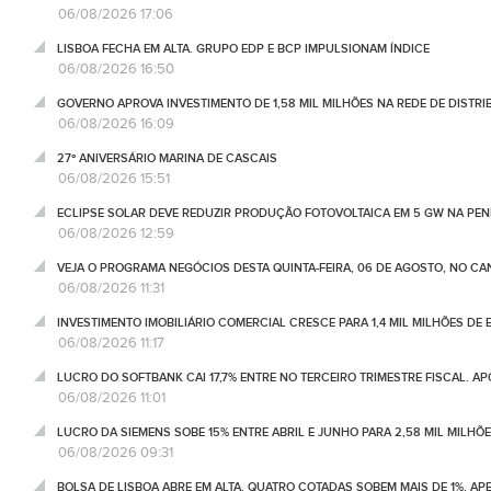
06/08/2026 17:06
LISBOA FECHA EM ALTA. GRUPO EDP E BCP IMPULSIONAM ÍNDICE
06/08/2026 16:50
GOVERNO APROVA INVESTIMENTO DE 1,58 MIL MILHÕES NA REDE DE DISTRIB
06/08/2026 16:09
27º ANIVERSÁRIO MARINA DE CASCAIS
06/08/2026 15:51
ECLIPSE SOLAR DEVE REDUZIR PRODUÇÃO FOTOVOLTAICA EM 5 GW NA PENÍ
06/08/2026 12:59
VEJA O PROGRAMA NEGÓCIOS DESTA QUINTA-FEIRA, 06 DE AGOSTO, NO C
06/08/2026 11:31
INVESTIMENTO IMOBILIÁRIO COMERCIAL CRESCE PARA 1,4 MIL MILHÕES DE 
06/08/2026 11:17
LUCRO DO SOFTBANK CAI 17,7% ENTRE NO TERCEIRO TRIMESTRE FISCAL. A
06/08/2026 11:01
LUCRO DA SIEMENS SOBE 15% ENTRE ABRIL E JUNHO PARA 2,58 MIL MILHÕ
06/08/2026 09:31
BOLSA DE LISBOA ABRE EM ALTA. QUATRO COTADAS SOBEM MAIS DE 1%, AP