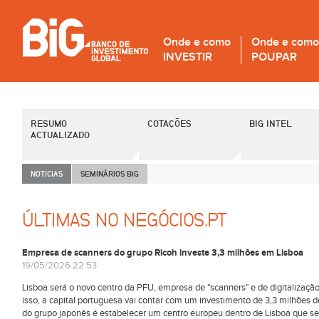
Onde e como
Onde e como
INVESTIR
POUPAR
RESUMO
COTAÇÕES
BIG INTEL
ACTUALIZADO
NOTICIAS
SEMINÁRIOS B
i
G
ÚLTIMAS NO NEGÓCIOS.PT
Empresa de scanners do grupo Ricoh investe 3,3 milhões em Lisboa
19/05/2026 22:53
Lisboa será o novo centro da PFU, empresa de "scanners" e de digitalizaçã
isso, a capital portuguesa vai contar com um investimento de 3,3 milhões d
do grupo japonês é estabelecer um centro europeu dentro de Lisboa que se 