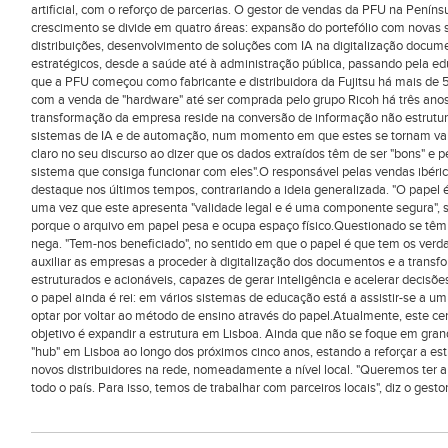
artificial, com o reforço de parcerias. O gestor de vendas da PFU na Peníns
crescimento se divide em quatro áreas: expansão do portefólio com novas s
distribuições, desenvolvimento de soluções com IA na digitalização docum
estratégicos, desde a saúde até à administração pública, passando pela e
que a PFU começou como fabricante e distribuidora da Fujitsu há mais de 
com a venda de "hardware" até ser comprada pelo grupo Ricoh há três an
transformação da empresa reside na conversão de informação não estru
sistemas de IA e de automação, num momento em que estes se tornam valios
claro no seu discurso ao dizer que os dados extraídos têm de ser "bons" e p
sistema que consiga funcionar com eles".O responsável pelas vendas ibéri
destaque nos últimos tempos, contrariando a ideia generalizada. "O papel é
uma vez que este apresenta "validade legal e é uma componente segura", s
porque o arquivo em papel pesa e ocupa espaço físico.Questionado se têm
nega. "Tem-nos beneficiado", no sentido em que o papel é que tem os verd
auxiliar as empresas a proceder à digitalização dos documentos e a transf
estruturados e acionáveis, capazes de gerar inteligência e acelerar decisõe
o papel ainda é rei: em vários sistemas de educação está a assistir-se a u
optar por voltar ao método de ensino através do papel.Atualmente, este ce
objetivo é expandir a estrutura em Lisboa. Ainda que não se foque em gra
"hub" em Lisboa ao longo dos próximos cinco anos, estando a reforçar a es
novos distribuidores na rede, nomeadamente a nível local. "Queremos ter 
todo o país. Para isso, temos de trabalhar com parceiros locais", diz o gesto