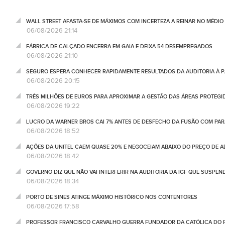
WALL STREET AFASTA-SE DE MÁXIMOS COM INCERTEZA A REINAR NO MÉDIO 
06/08/2026 21:14
FÁBRICA DE CALÇADO ENCERRA EM GAIA E DEIXA 54 DESEMPREGADOS
06/08/2026 21:10
SEGURO ESPERA CONHECER RAPIDAMENTE RESULTADOS DA AUDITORIA À P
06/08/2026 20:15
TRÊS MILHÕES DE EUROS PARA APROXIMAR A GESTÃO DAS ÁREAS PROTEG
06/08/2026 19:22
LUCRO DA WARNER BROS CAI 7% ANTES DE DESFECHO DA FUSÃO COM PA
06/08/2026 18:52
AÇÕES DA UNITEL CAEM QUASE 20% E NEGOCEIAM ABAIXO DO PREÇO DE 
06/08/2026 18:42
GOVERNO DIZ QUE NÃO VAI INTERFERIR NA AUDITORIA DA IGF QUE SUSPEN
06/08/2026 18:34
PORTO DE SINES ATINGE MÁXIMO HISTÓRICO NOS CONTENTORES
06/08/2026 17:58
PROFESSOR FRANCISCO CARVALHO GUERRA FUNDADOR DA CATÓLICA DO 