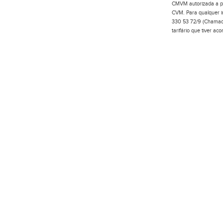
CMVM autorizada a pr
CVM. Para qualquer in
330 53 72/9 (Chamada
tarifário que tiver a