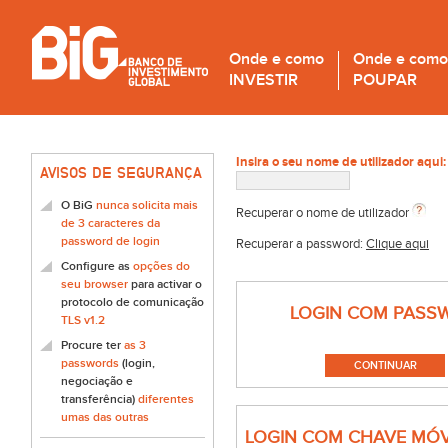
Onde e como
Onde e como
INVESTIR
POUPAR
Insira o seu nome de utilizador aqui:
AVISOS DE SEGURANÇA
O BiG
nunca solicita mais
Recuperar o nome de utilizador
de 3 caracteres da
password de login
Recuperar a password:
Clique aqui
Configure as
opções do
seu browser
para activar o
protocolo de comunicação
LOGIN COM PASS
TLS v1.2
Procure ter
as 3
passwords
(login,
negociação e
transferência)
diferentes
umas das outras
LOGIN COM CHAVE MÓV