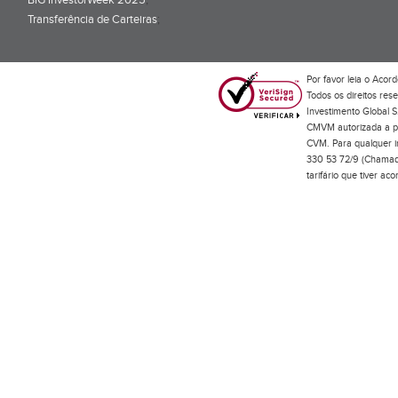
BiG InvestorWeek 2025
;
Transferência de Carteiras
;
Por favor leia o
Acord
Todos os direitos res
Investimento Global S
CMVM autorizada a pr
CVM. Para qualquer in
330 53 72/9 (Chamada
tarifário que tiver a