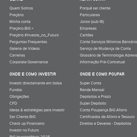
Quem Somos
Porquê ser cliente
Preçário
Particulares
Minha conta
Júnior (sub-18)
Preçário BiG +
Empresas
Preçário #Investe_no_Futuro
Cartões
Perguntas Frequentes
Conta Serviços Mínimos Bancário
Galeria de Vídeos
Serviço de Mudança de Conta
Carreiras
Glossário de Terminologia Abrevi
Corporate Governance
Informação Pré-Contratual
ONDE E COMO INVESTIR
ONDE E COMO POUPAR
Investir directamente em bolsa
Super Conta
Fundos
Renda Mensal
Obrigações
Depósitos a Prazo
CFD
Super Depósito
Ideias & estratégias para investir
Conta Poupança BiG Aforro
Ser Cliente BiG
Certificados de Aforro e Tesouro
Check up Financeiro
Direitos e Deveres - Depósitos
Investir no Futuro