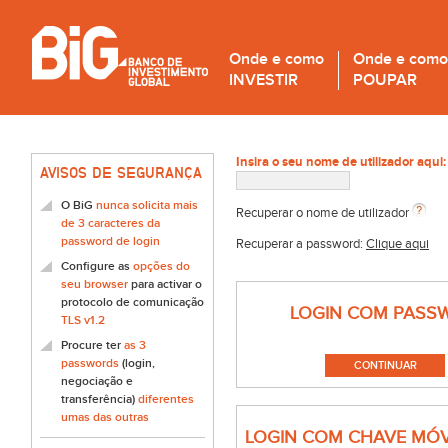
Onde e como
Onde e como
INVESTIR
POUPAR
Insira o seu nome de utilizador aqui:
AVISOS DE SEGURANÇA
O BiG
nunca solicita mais
Recuperar o nome de utilizador
de 3 caracteres da
password de login
Recuperar a password:
Clique aqui
Configure as
opções do
seu browser
para activar o
protocolo de comunicação
LOGIN COM PASS
TLS v1.2
Procure ter
as 3
passwords
(login,
negociação e
transferência)
diferentes
umas das outras
LOGIN COM CHAVE MÓV