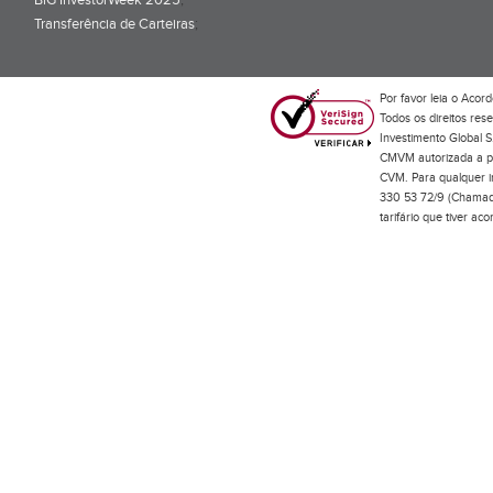
BiG InvestorWeek 2025
;
Transferência de Carteiras
;
Por favor leia o
Acord
Todos os direitos res
Investimento Global S
CMVM autorizada a pr
CVM. Para qualquer in
330 53 72/9 (Chamada
tarifário que tiver a