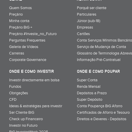
Quem Somos
Porquê ser cliente
Preçário
Particulares
Minha conta
Júnior (sub-18)
Preçário BiG +
Empresas
Preçário #Investe_no_Futuro
Cartões
Perguntas Frequentes
Conta Serviços Mínimos Bancário
Galeria de Vídeos
Serviço de Mudança de Conta
Carreiras
Glossário de Terminologia Abrevi
Corporate Governance
Informação Pré-Contratual
ONDE E COMO INVESTIR
ONDE E COMO POUPAR
Investir directamente em bolsa
Super Conta
Fundos
Renda Mensal
Obrigações
Depósitos a Prazo
CFD
Super Depósito
Ideias & estratégias para investir
Conta Poupança BiG Aforro
Ser Cliente BiG
Certificados de Aforro e Tesouro
Check up Financeiro
Direitos e Deveres - Depósitos
Investir no Futuro