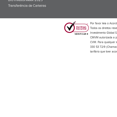
BiG InvestorWeek 2025
;
Transferência de Carteiras
;
Por favor leia o
Acord
Todos os direitos res
Investimento Global S
CMVM autorizada a pr
CVM. Para qualquer in
330 53 72/9 (Chamada
tarifário que tiver a