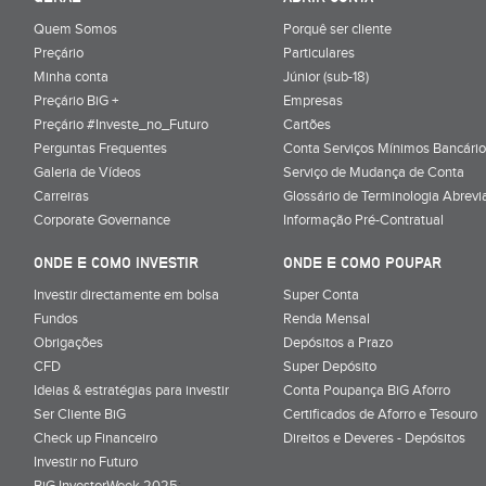
Quem Somos
Porquê ser cliente
Preçário
Particulares
Minha conta
Júnior (sub-18)
Preçário BiG +
Empresas
Preçário #Investe_no_Futuro
Cartões
Perguntas Frequentes
Conta Serviços Mínimos Bancário
Galeria de Vídeos
Serviço de Mudança de Conta
Carreiras
Glossário de Terminologia Abrevi
Corporate Governance
Informação Pré-Contratual
ONDE E COMO INVESTIR
ONDE E COMO POUPAR
Investir directamente em bolsa
Super Conta
Fundos
Renda Mensal
Obrigações
Depósitos a Prazo
CFD
Super Depósito
Ideias & estratégias para investir
Conta Poupança BiG Aforro
Ser Cliente BiG
Certificados de Aforro e Tesouro
Check up Financeiro
Direitos e Deveres - Depósitos
Investir no Futuro