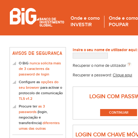
Onde e como
Onde e como
INVESTIR
POUPAR
Insira o seu nome de utilizador aqui:
AVISOS DE SEGURANÇA
O BiG
nunca solicita mais
Recuperar o nome de utilizador
de 3 caracteres da
password de login
Recuperar a password:
Clique aqui
Configure as
opções do
seu browser
para activar o
protocolo de comunicação
LOGIN COM PASS
TLS v1.2
Procure ter
as 3
passwords
(login,
negociação e
transferência)
diferentes
umas das outras
LOGIN COM CHAVE MÓV