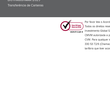
BiG InvestorWeek 2025
;
Transferência de Carteiras
;
Por favor leia o
Acord
Todos os direitos res
Investimento Global S
CMVM autorizada a pr
CVM. Para qualquer in
330 53 72/9 (Chamada
tarifário que tiver a