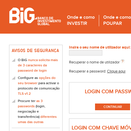
Onde e como
Onde e como
INVESTIR
POUPAR
Insira o seu nome de utilizador aqui:
AVISOS DE SEGURANÇA
O BiG
nunca solicita mais
Recuperar o nome de utilizador
de 3 caracteres da
password de login
Recuperar a password:
Clique aqui
Configure as
opções do
seu browser
para activar o
protocolo de comunicação
LOGIN COM PASS
TLS v1.2
Procure ter
as 3
passwords
(login,
negociação e
transferência)
diferentes
umas das outras
LOGIN COM CHAVE MÓV