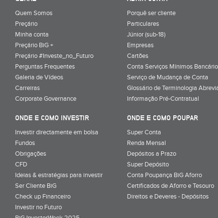
Quem Somos
Porquê ser cliente
Preçário
Particulares
Minha conta
Júnior (sub-18)
Preçário BiG +
Empresas
Preçário #Investe_no_Futuro
Cartões
Perguntas Frequentes
Conta Serviços Mínimos Bancário
Galeria de Vídeos
Serviço de Mudança de Conta
Carreiras
Glossário de Terminologia Abrevi
Corporate Governance
Informação Pré-Contratual
ONDE E COMO INVESTIR
ONDE E COMO POUPAR
Investir directamente em bolsa
Super Conta
Fundos
Renda Mensal
Obrigações
Depósitos a Prazo
CFD
Super Depósito
Ideias & estratégias para investir
Conta Poupança BiG Aforro
Ser Cliente BiG
Certificados de Aforro e Tesouro
Check up Financeiro
Direitos e Deveres - Depósitos
Investir no Futuro