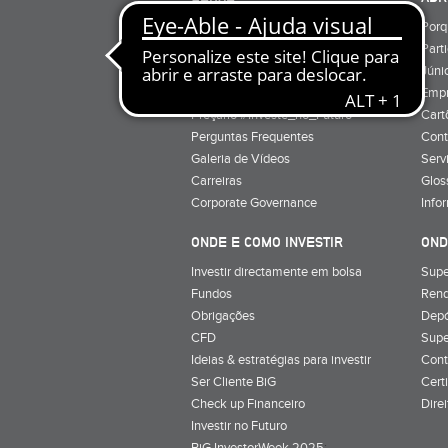
Quem Somos
Porq
Preçário
Part
Minha conta
Júnio
Preçário BiG +
Emp
Preçário #Investe_no_Futuro
Cart
Perguntas Frequentes
Cont
Galeria de Vídeos
Serv
Carreiras
Glos
Corporate Governance
Info
ONDE E COMO INVESTIR
OND
Investir directamente em bolsa
Supe
Fundos
Rend
Obrigações
Depó
CFD
Supe
Ideias & estratégias para investir
Cont
Ser Cliente BiG
Cert
Check up Financeiro
Dire
Investir no Futuro