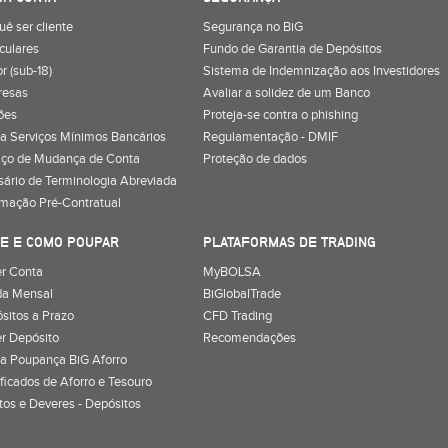
uê ser cliente
Segurança no BiG
iculares
Fundo de Garantia de Depósitos
r (sub-18)
Sistema de Indemnização aos Investidores
resas
Avaliar a solidez de um Banco
ões
Proteja-se contra o phishing
a Serviços Mínimos Bancários
Regulamentação - DMIF
iço de Mudança de Conta
Proteção de dados
sário de Terminologia Abreviada
rmação Pré-Contratual
E E COMO POUPAR
PLATAFORMAS DE TRADING
r Conta
MyBOLSA
a Mensal
BiGlobalTrade
sitos a Prazo
CFD Trading
r Depósito
Recomendações
a Poupança BiG Aforro
ificados de Aforro e Tesouro
itos e Deveres - Depósitos