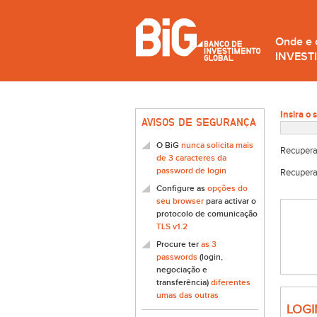
Onde e
INVEST
Insira o 
AVISOS DE SEGURANÇA
O BiG
nunca solicita mais
Recupera
de 3 caracteres da
password de login
Recupera
Configure as
opções do
seu browser
para activar o
protocolo de comunicação
TLS v1.2
Procure ter
as 3
passwords
(login,
negociação e
transferência)
diferentes
umas das outras
LOGI