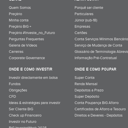
Quem Somos
Porquê ser cliente
Preçário
Particulares
Minha conta
Júnior (sub-18)
Preçário BiG +
Empresas
Preçário #Investe_no_Futuro
Cartões
Perguntas Frequentes
Conta Serviços Mínimos Bancário
Galeria de Vídeos
Serviço de Mudança de Conta
Carreiras
Glossário de Terminologia Abrevi
Corporate Governance
Informação Pré-Contratual
ONDE E COMO INVESTIR
ONDE E COMO POUPAR
Investir directamente em bolsa
Super Conta
Fundos
Renda Mensal
Obrigações
Depósitos a Prazo
CFD
Super Depósito
Ideias & estratégias para investir
Conta Poupança BiG Aforro
Ser Cliente BiG
Certificados de Aforro e Tesouro
Check up Financeiro
Direitos e Deveres - Depósitos
Investir no Futuro