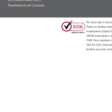
BiG InvestorWeek 2025
;
Transferência de Carteiras
;
Por favor leia o
Acord
Todos os direitos res
Investimento Global S
CMVM autorizada a pr
CVM. Para qualquer in
330 53 72/9 (Chamada
tarifário que tiver a