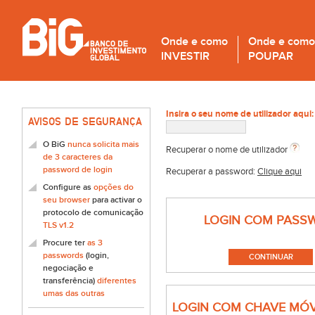
Onde e como
Onde e como
INVESTIR
POUPAR
Insira o seu nome de utilizador aqui:
AVISOS DE SEGURANÇA
O BiG
nunca solicita mais
Recuperar o nome de utilizador
de 3 caracteres da
password de login
Recuperar a password:
Clique aqui
Configure as
opções do
seu browser
para activar o
protocolo de comunicação
LOGIN COM PASS
TLS v1.2
Procure ter
as 3
passwords
(login,
negociação e
transferência)
diferentes
umas das outras
LOGIN COM CHAVE MÓV