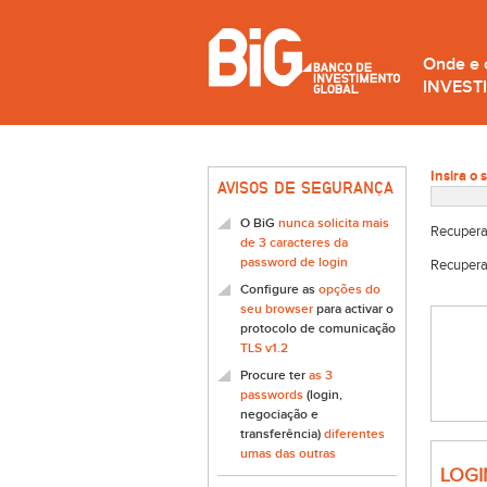
Onde e
INVEST
Insira o 
AVISOS DE SEGURANÇA
O BiG
nunca solicita mais
Recupera
de 3 caracteres da
password de login
Recupera
Configure as
opções do
seu browser
para activar o
protocolo de comunicação
TLS v1.2
Procure ter
as 3
passwords
(login,
negociação e
transferência)
diferentes
umas das outras
LOGI