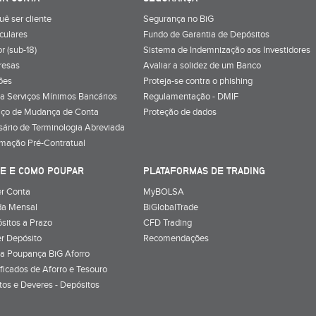
uê ser cliente
Segurança no BiG
iculares
Fundo de Garantia de Depósitos
r (sub-18)
Sistema de Indemnização aos Investidores
resas
Avaliar a solidez de um Banco
ões
Proteja-se contra o phishing
a Serviços Mínimos Bancários
Regulamentação - DMIF
iço de Mudança de Conta
Proteção de dados
sário de Terminologia Abreviada
rmação Pré-Contratual
E E COMO POUPAR
PLATAFORMAS DE TRADING
r Conta
MyBOLSA
a Mensal
BiGlobalTrade
sitos a Prazo
CFD Trading
r Depósito
Recomendações
a Poupança BiG Aforro
ificados de Aforro e Tesouro
itos e Deveres - Depósitos