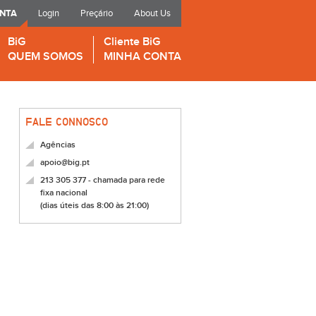
ONTA
Login
Preçário
About Us
BiG
Cliente BiG
QUEM SOMOS
MINHA CONTA
FALE CONNOSCO
Agências
apoio@big.pt
213 305 377 - chamada para rede
fixa nacional
(dias úteis das 8:00 às 21:00)