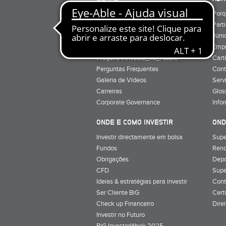
Quem Somos
Porq
Preçário
Part
Minha conta
Júnio
Preçário BiG +
Emp
Preçário #Investe_no_Futuro
Cart
Perguntas Frequentes
Cont
Galeria de Vídeos
Serv
Carreiras
Glos
Corporate Governance
Info
ONDE E COMO INVESTIR
OND
Investir directamente em bolsa
Supe
Fundos
Rend
Obrigações
Depó
CFD
Supe
Ideias & estratégias para investir
Cont
Ser Cliente BiG
Cert
Check up Financeiro
Dire
Investir no Futuro