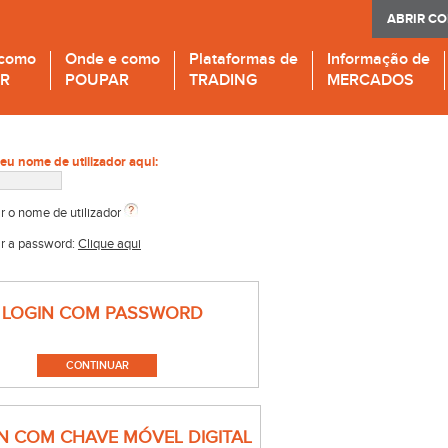
ABRIR C
 como
Onde e como
Plataformas de
Informação de
IR
POUPAR
TRADING
MERCADOS
seu nome de utilizador aqui:
r o nome de utilizador
r a password:
Clique aqui
LOGIN COM PASSWORD
N COM CHAVE MÓVEL DIGITAL