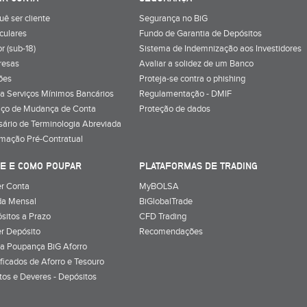
uê ser cliente
Segurança no BiG
iculares
Fundo de Garantia de Depósitos
r (sub-18)
Sistema de Indemnização aos Investidores
resas
Avaliar a solidez de um Banco
ões
Proteja-se contra o phishing
a Serviços Mínimos Bancários
Regulamentação - DMIF
iço de Mudança de Conta
Proteção de dados
sário de Terminologia Abreviada
rmação Pré-Contratual
E E COMO POUPAR
PLATAFORMAS DE TRADING
r Conta
MyBOLSA
a Mensal
BiGlobalTrade
sitos a Prazo
CFD Trading
r Depósito
Recomendações
a Poupança BiG Aforro
ificados de Aforro e Tesouro
itos e Deveres - Depósitos