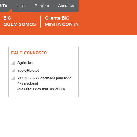
ONTA
Login
Preçário
About Us
BiG
Cliente BiG
QUEM SOMOS
MINHA CONTA
FALE CONNOSCO
Agências
apoio@big.pt
213 305 377 - chamada para rede
fixa nacional
(dias úteis das 8:00 às 21:00)