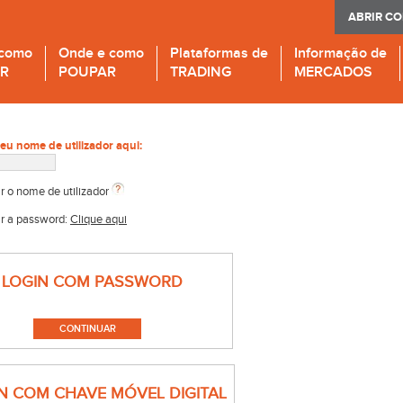
ABRIR C
 como
Onde e como
Plataformas de
Informação de
IR
POUPAR
TRADING
MERCADOS
seu nome de utilizador aqui:
r o nome de utilizador
r a password:
Clique aqui
LOGIN COM PASSWORD
N COM CHAVE MÓVEL DIGITAL