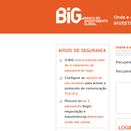
Onde e
INVEST
Insira o 
AVISOS DE SEGURANÇA
O BiG
nunca solicita mais
Recupera
de 3 caracteres da
password de login
Recupera
Configure as
opções do
seu browser
para activar o
protocolo de comunicação
TLS v1.2
Procure ter
as 3
passwords
(login,
negociação e
transferência)
diferentes
umas das outras
LOGI