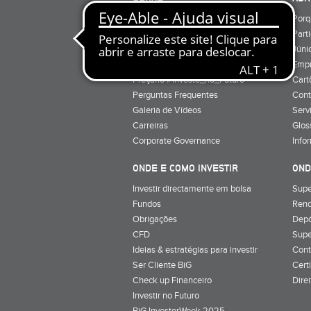
Quem Somos
Porq
Preçário
Part
Minha conta
Júnio
Preçário BiG +
Emp
Preçário #Investe_no_Futuro
Cart
Perguntas Frequentes
Cont
Galeria de Vídeos
Serv
Carreiras
Glos
Corporate Governance
Info
ONDE E COMO INVESTIR
OND
Investir directamente em bolsa
Supe
Fundos
Rend
Obrigações
Depó
CFD
Supe
Ideias & estratégias para investir
Cont
Ser Cliente BiG
Cert
Check up Financeiro
Dire
Investir no Futuro