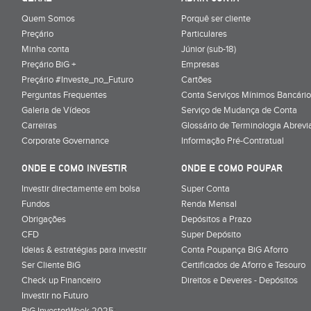
Quem Somos
Porquê ser cliente
Preçário
Particulares
Minha conta
Júnior (sub-18)
Preçário BiG +
Empresas
Preçário #Investe_no_Futuro
Cartões
Perguntas Frequentes
Conta Serviços Mínimos Bancário
Galeria de Vídeos
Serviço de Mudança de Conta
Carreiras
Glossário de Terminologia Abrevi
Corporate Governance
Informação Pré-Contratual
ONDE E COMO INVESTIR
ONDE E COMO POUPAR
Investir directamente em bolsa
Super Conta
Fundos
Renda Mensal
Obrigações
Depósitos a Prazo
CFD
Super Depósito
Ideias & estratégias para investir
Conta Poupança BiG Aforro
Ser Cliente BiG
Certificados de Aforro e Tesouro
Check up Financeiro
Direitos e Deveres - Depósitos
Investir no Futuro