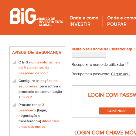
Onde e como
Onde e como
INVESTIR
POUPAR
Insira o seu nome de utilizador aqui:
AVISOS DE SEGURANÇA
O BiG
nunca solicita mais
Recuperar o nome de utilizador
de 3 caracteres da
password de login
Recuperar a password:
Clique aqui
Configure as
opções do
seu browser
para activar o
protocolo de comunicação
LOGIN COM PASS
TLS v1.2
Procure ter
as 3
passwords
(login,
negociação e
transferência)
diferentes
umas das outras
LOGIN COM CHAVE MÓV