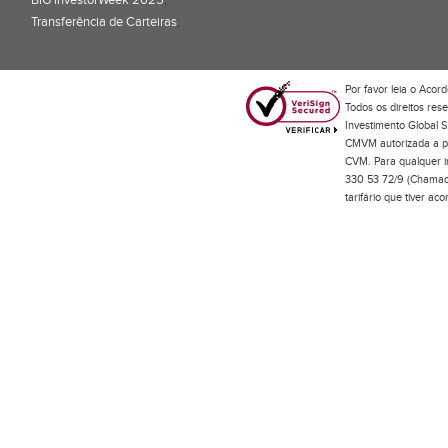
BiG InvestorWeek 2025
;
Transferência de Carteiras
;
Por favor leia o
Acord
Todos os direitos res
Investimento Global S
CMVM autorizada a pr
CVM. Para qualquer in
330 53 72/9 (Chamada
tarifário que tiver a