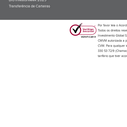
BiG InvestorWeek 2025
;
Transferência de Carteiras
;
Por favor leia o
Acord
Todos os direitos res
Investimento Global S
CMVM autorizada a pr
CVM. Para qualquer in
330 53 72/9 (Chamada
tarifário que tiver a