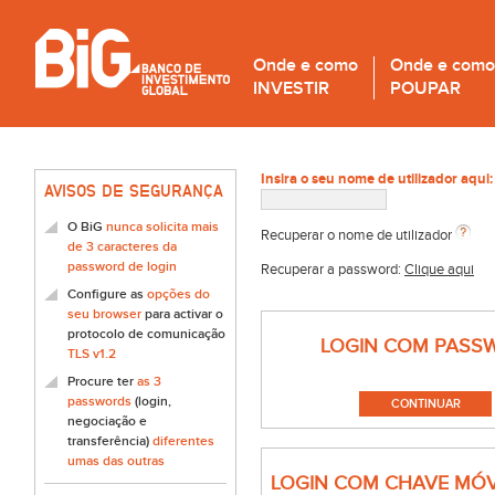
Onde e como
Onde e como
INVESTIR
POUPAR
Insira o seu nome de utilizador aqui:
AVISOS DE SEGURANÇA
O BiG
nunca solicita mais
Recuperar o nome de utilizador
de 3 caracteres da
password de login
Recuperar a password:
Clique aqui
Configure as
opções do
seu browser
para activar o
protocolo de comunicação
LOGIN COM PASS
TLS v1.2
Procure ter
as 3
passwords
(login,
negociação e
transferência)
diferentes
umas das outras
LOGIN COM CHAVE MÓV