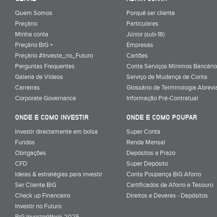
Quem Somos
Porquê ser cliente
Preçário
Particulares
Minha conta
Júnior (sub-18)
Preçário BiG +
Empresas
Preçário #Investe_no_Futuro
Cartões
Perguntas Frequentes
Conta Serviços Mínimos Bancário
Galeria de Vídeos
Serviço de Mudança de Conta
Carreiras
Glossário de Terminologia Abrevi
Corporate Governance
Informação Pré-Contratual
ONDE E COMO INVESTIR
ONDE E COMO POUPAR
Investir directamente em bolsa
Super Conta
Fundos
Renda Mensal
Obrigações
Depósitos a Prazo
CFD
Super Depósito
Ideias & estratégias para investir
Conta Poupança BiG Aforro
Ser Cliente BiG
Certificados de Aforro e Tesouro
Check up Financeiro
Direitos e Deveres - Depósitos
Investir no Futuro