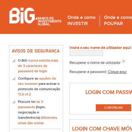
Onde e como
Onde e como
INVESTIR
POUPAR
Insira o seu nome de utilizador aqui:
AVISOS DE SEGURANÇA
O BiG
nunca solicita mais
Recuperar o nome de utilizador
de 3 caracteres da
password de login
Recuperar a password:
Clique aqui
Configure as
opções do
seu browser
para activar o
protocolo de comunicação
LOGIN COM PASS
TLS v1.2
Procure ter
as 3
passwords
(login,
negociação e
transferência)
diferentes
umas das outras
LOGIN COM CHAVE MÓV