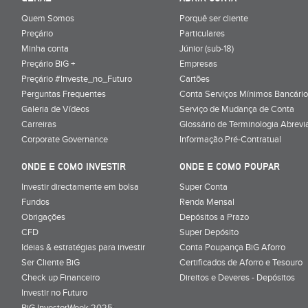
Quem Somos
Porquê ser cliente
Preçário
Particulares
Minha conta
Júnior (sub-18)
Preçário BiG +
Empresas
Preçário #Investe_no_Futuro
Cartões
Perguntas Frequentes
Conta Serviços Mínimos Bancário
Galeria de Vídeos
Serviço de Mudança de Conta
Carreiras
Glossário de Terminologia Abrevi
Corporate Governance
Informação Pré-Contratual
ONDE E COMO INVESTIR
ONDE E COMO POUPAR
Investir directamente em bolsa
Super Conta
Fundos
Renda Mensal
Obrigações
Depósitos a Prazo
CFD
Super Depósito
Ideias & estratégias para investir
Conta Poupança BiG Aforro
Ser Cliente BiG
Certificados de Aforro e Tesouro
Check up Financeiro
Direitos e Deveres - Depósitos
Investir no Futuro