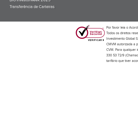
BiG InvestorWeek 2025
;
Transferência de Carteiras
;
Por favor leia o
Acord
Todos os direitos res
Investimento Global S
CMVM autorizada a pr
CVM. Para qualquer in
330 53 72/9 (Chamada
tarifário que tiver a