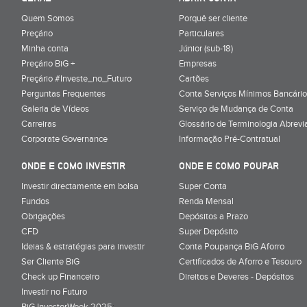
Quem Somos
Porquê ser cliente
Preçário
Particulares
Minha conta
Júnior (sub-18)
Preçário BiG +
Empresas
Preçário #Investe_no_Futuro
Cartões
Perguntas Frequentes
Conta Serviços Mínimos Bancário
Galeria de Vídeos
Serviço de Mudança de Conta
Carreiras
Glossário de Terminologia Abrevi
Corporate Governance
Informação Pré-Contratual
ONDE E COMO INVESTIR
ONDE E COMO POUPAR
Investir directamente em bolsa
Super Conta
Fundos
Renda Mensal
Obrigações
Depósitos a Prazo
CFD
Super Depósito
Ideias & estratégias para investir
Conta Poupança BiG Aforro
Ser Cliente BiG
Certificados de Aforro e Tesouro
Check up Financeiro
Direitos e Deveres - Depósitos
Investir no Futuro