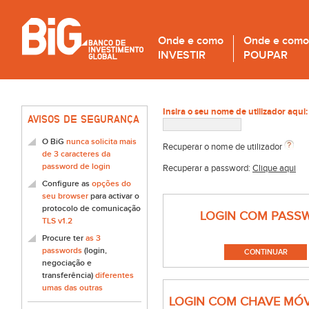
Onde e como
Onde e como
INVESTIR
POUPAR
Insira o seu nome de utilizador aqui:
AVISOS DE SEGURANÇA
O BiG
nunca solicita mais
Recuperar o nome de utilizador
de 3 caracteres da
password de login
Recuperar a password:
Clique aqui
Configure as
opções do
seu browser
para activar o
protocolo de comunicação
LOGIN COM PASS
TLS v1.2
Procure ter
as 3
passwords
(login,
negociação e
transferência)
diferentes
umas das outras
LOGIN COM CHAVE MÓV