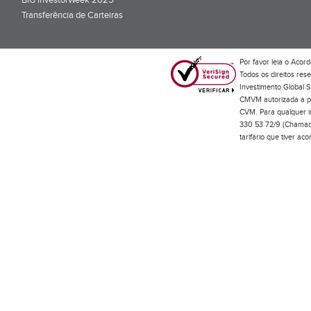
BiG InvestorWeek 2025
;
Transferência de Carteiras
;
Por favor leia o
Acord
Todos os direitos res
Investimento Global S
CMVM autorizada a pr
CVM. Para qualquer in
330 53 72/9 (Chamada
tarifário que tiver a