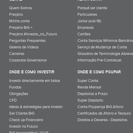
Quem Somos
Porquê ser cliente
Preçário
Particulares
Minha conta
Júnior (sub-18)
Preçário BiG +
Empresas
Preçário #Investe_no_Futuro
Cartões
Perguntas Frequentes
Conta Serviços Mínimos Bancário
Galeria de Vídeos
Serviço de Mudança de Conta
Carreiras
Glossário de Terminologia Abrevi
Corporate Governance
Informação Pré-Contratual
ONDE E COMO INVESTIR
ONDE E COMO POUPAR
Investir directamente em bolsa
Super Conta
Fundos
Renda Mensal
Obrigações
Depósitos a Prazo
CFD
Super Depósito
Ideias & estratégias para investir
Conta Poupança BiG Aforro
Ser Cliente BiG
Certificados de Aforro e Tesouro
Check up Financeiro
Direitos e Deveres - Depósitos
Investir no Futuro