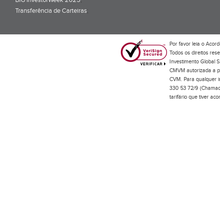
BiG InvestorWeek 2025
;
Transferência de Carteiras
;
Por favor leia o
Acord
Todos os direitos res
Investimento Global S
CMVM autorizada a pr
CVM. Para qualquer in
330 53 72/9 (Chamada
tarifário que tiver a