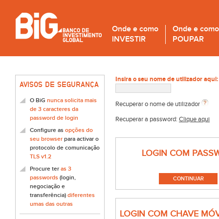
Onde e como
Onde e como
INVESTIR
POUPAR
Insira o seu nome de utilizador aqui:
AVISOS DE SEGURANÇA
O BiG
nunca solicita mais
Recuperar o nome de utilizador
de 3 caracteres da
password de login
Recuperar a password:
Clique aqui
Configure as
opções do
seu browser
para activar o
protocolo de comunicação
LOGIN COM PASS
TLS v1.2
Procure ter
as 3
passwords
(login,
negociação e
transferência)
diferentes
umas das outras
LOGIN COM CHAVE MÓV