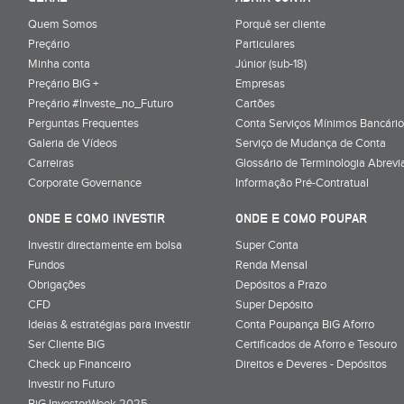
Quem Somos
Porquê ser cliente
Preçário
Particulares
Minha conta
Júnior (sub-18)
Preçário BiG +
Empresas
Preçário #Investe_no_Futuro
Cartões
Perguntas Frequentes
Conta Serviços Mínimos Bancário
Galeria de Vídeos
Serviço de Mudança de Conta
Carreiras
Glossário de Terminologia Abrevi
Corporate Governance
Informação Pré-Contratual
ONDE E COMO INVESTIR
ONDE E COMO POUPAR
Investir directamente em bolsa
Super Conta
Fundos
Renda Mensal
Obrigações
Depósitos a Prazo
CFD
Super Depósito
Ideias & estratégias para investir
Conta Poupança BiG Aforro
Ser Cliente BiG
Certificados de Aforro e Tesouro
Check up Financeiro
Direitos e Deveres - Depósitos
Investir no Futuro