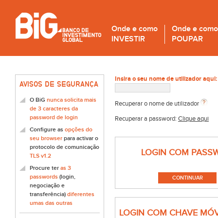
Onde e como
Onde e como
INVESTIR
POUPAR
Insira o seu nome de utilizador aqui:
AVISOS DE SEGURANÇA
O BiG
nunca solicita mais
Recuperar o nome de utilizador
de 3 caracteres da
password de login
Recuperar a password:
Clique aqui
Configure as
opções do
seu browser
para activar o
protocolo de comunicação
LOGIN COM PASS
TLS v1.2
Procure ter
as 3
passwords
(login,
negociação e
transferência)
diferentes
umas das outras
LOGIN COM CHAVE MÓV