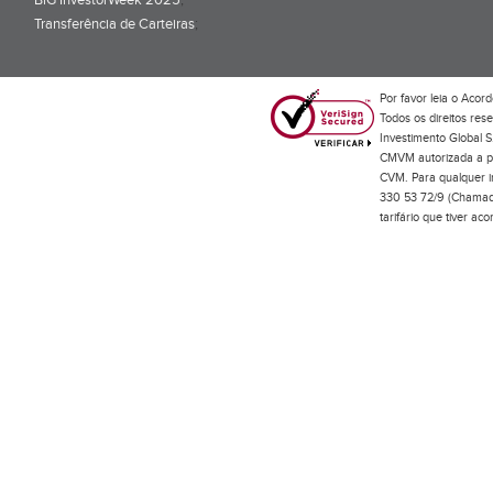
BiG InvestorWeek 2025
;
Transferência de Carteiras
;
Por favor leia o
Acord
Todos os direitos res
Investimento Global S
CMVM autorizada a pr
CVM. Para qualquer in
330 53 72/9 (Chamada
tarifário que tiver a