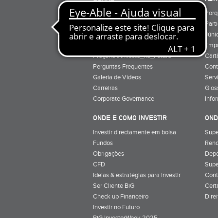
Quem Somos
Porq
Preçário
Part
Minha conta
Júnio
Preçário BiG +
Emp
Preçário #Investe_no_Futuro
Cart
Perguntas Frequentes
Cont
Galeria de Vídeos
Serv
Carreiras
Glos
Corporate Governance
Info
ONDE E COMO INVESTIR
OND
Investir directamente em bolsa
Supe
Fundos
Rend
Obrigações
Depó
CFD
Supe
Ideias & estratégias para investir
Cont
Ser Cliente BiG
Cert
Check up Financeiro
Dire
Investir no Futuro