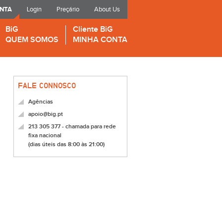
ONTA
Login
Preçário
About Us
BiG
Cliente BiG
QUEM SOMOS
MINHA CONTA
FALE CONNOSCO
Agências
apoio@big.pt
213 305 377 - chamada para rede
fixa nacional
(dias úteis das 8:00 às 21:00)