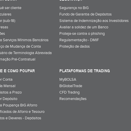
uê ser cliente
Segurança no BiG
iculares
Fundo de Garantia de Depósitos
r (sub-18)
Sistema de Indemnização aos Investidores
resas
Avaliar a solidez de um Banco
ões
Proteja-se contra o phishing
a Serviços Mínimos Bancários
Regulamentação - DMIF
iço de Mudança de Conta
Proteção de dados
sário de Terminologia Abreviada
rmação Pré-Contratual
E E COMO POUPAR
PLATAFORMAS DE TRADING
r Conta
MyBOLSA
a Mensal
BiGlobalTrade
sitos a Prazo
CFD Trading
r Depósito
Recomendações
a Poupança BiG Aforro
ificados de Aforro e Tesouro
itos e Deveres - Depósitos