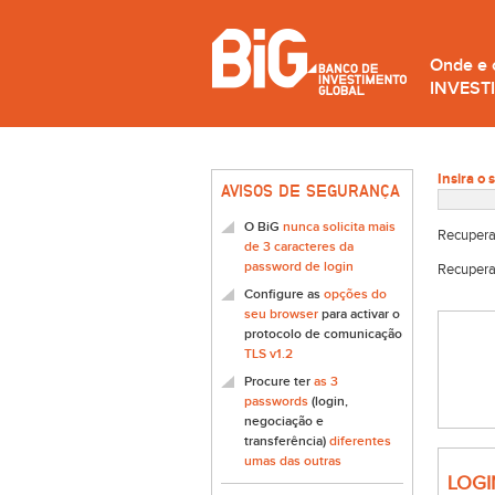
Onde e
INVEST
Insira o 
AVISOS DE SEGURANÇA
O BiG
nunca solicita mais
Recupera
de 3 caracteres da
password de login
Recupera
Configure as
opções do
seu browser
para activar o
protocolo de comunicação
TLS v1.2
Procure ter
as 3
passwords
(login,
negociação e
transferência)
diferentes
umas das outras
LOGI