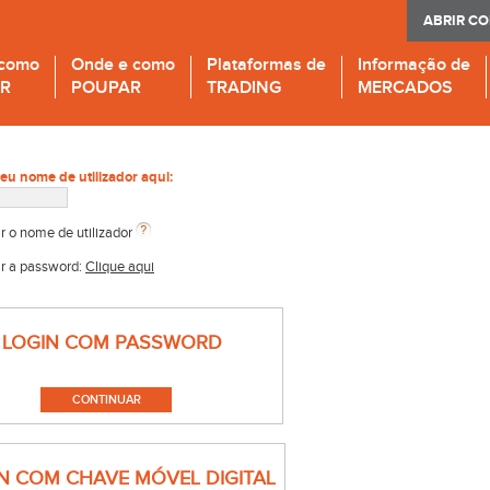
ABRIR C
 como
Onde e como
Plataformas de
Informação de
IR
POUPAR
TRADING
MERCADOS
seu nome de utilizador aqui:
r o nome de utilizador
r a password:
Clique aqui
LOGIN COM PASSWORD
N COM CHAVE MÓVEL DIGITAL