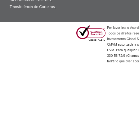
BiG InvestorWeek 2025
;
Transferência de Carteiras
;
Por favor leia o
Acord
Todos os direitos res
Investimento Global S
CMVM autorizada a pr
CVM. Para qualquer in
330 53 72/9 (Chamada
tarifário que tiver a