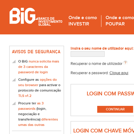
Onde e como
Onde e como
INVESTIR
POUPAR
Insira o seu nome de utilizador aqui:
AVISOS DE SEGURANÇA
O BiG
nunca solicita mais
Recuperar o nome de utilizador
de 3 caracteres da
password de login
Recuperar a password:
Clique aqui
Configure as
opções do
seu browser
para activar o
protocolo de comunicação
LOGIN COM PASS
TLS v1.2
Procure ter
as 3
passwords
(login,
negociação e
transferência)
diferentes
umas das outras
LOGIN COM CHAVE MÓV