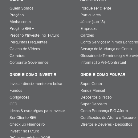
Quem Somos
Porquê ser cliente
Preçário
Particulares
Minha conta
Júnior (sub-18)
Preçário BiG +
Empresas
Preçário #Investe_no_Futuro
Cartões
Perguntas Frequentes
Conta Serviços Mínimos Bancário
Galeria de Vídeos
Serviço de Mudança de Conta
Carreiras
Glossário de Terminologia Abrevi
Corporate Governance
Informação Pré-Contratual
ONDE E COMO INVESTIR
ONDE E COMO POUPAR
Investir directamente em bolsa
Super Conta
Fundos
Renda Mensal
Obrigações
Depósitos a Prazo
CFD
Super Depósito
Ideias & estratégias para investir
Conta Poupança BiG Aforro
Ser Cliente BiG
Certificados de Aforro e Tesouro
Check up Financeiro
Direitos e Deveres - Depósitos
Investir no Futuro