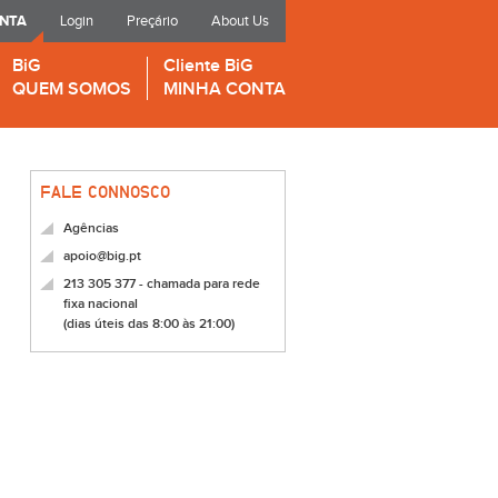
ONTA
Login
Preçário
About Us
BiG
Cliente BiG
QUEM SOMOS
MINHA CONTA
FALE CONNOSCO
Agências
apoio@big.pt
213 305 377 - chamada para rede
fixa nacional
(dias úteis das 8:00 às 21:00)