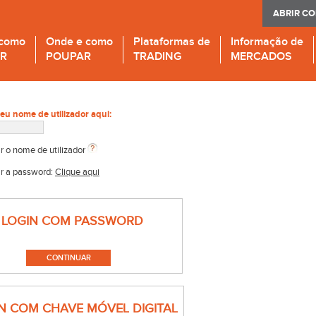
ABRIR C
 como
Onde e como
Plataformas de
Informação de
IR
POUPAR
TRADING
MERCADOS
seu nome de utilizador aqui:
r o nome de utilizador
r a password:
Clique aqui
LOGIN COM PASSWORD
N COM CHAVE MÓVEL DIGITAL