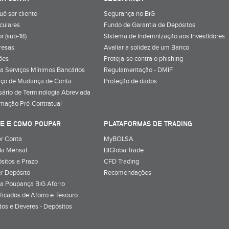
uê ser cliente
Segurança no BiG
iculares
Fundo de Garantia de Depósitos
r (sub-18)
Sistema de Indemnização aos Investidores
resas
Avaliar a solidez de um Banco
ões
Proteja-se contra o phishing
a Serviços Mínimos Bancários
Regulamentação - DMIF
iço de Mudança de Conta
Proteção de dados
sário de Terminologia Abreviada
rmação Pré-Contratual
E E COMO POUPAR
PLATAFORMAS DE TRADING
r Conta
MyBOLSA
a Mensal
BiGlobalTrade
sitos a Prazo
CFD Trading
r Depósito
Recomendações
a Poupança BiG Aforro
ificados de Aforro e Tesouro
itos e Deveres - Depósitos