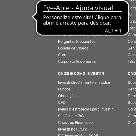
Quem Somos
Porq
Preçário
Part
Minha conta
Júnio
Preçário BiG +
Emp
Preçário #Investe_no_Futuro
Cart
Perguntas Frequentes
Cont
Galeria de Vídeos
Serv
Carreiras
Glos
Corporate Governance
Info
ONDE E COMO INVESTIR
OND
Investir directamente em bolsa
Supe
Fundos
Rend
Obrigações
Depó
CFD
Supe
Ideias & estratégias para investir
Cont
Ser Cliente BiG
Cert
Check up Financeiro
Dire
Investir no Futuro