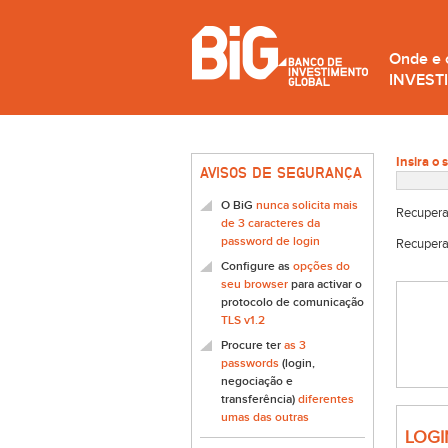
Onde e
INVEST
Insira o 
AVISOS DE SEGURANÇA
O BiG
nunca solicita mais
Recupera
de 3 caracteres da
password de login
Recupera
Configure as
opções do
seu browser
para activar o
protocolo de comunicação
TLS v1.2
Procure ter
as 3
passwords
(login,
negociação e
transferência)
diferentes
umas das outras
LOGI