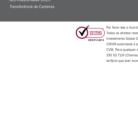
BiG InvestorWeek 2025
;
Transferência de Carteiras
;
Por favor leia o
Acord
Todos os direitos res
Investimento Global S
CMVM autorizada a pr
CVM. Para qualquer in
330 53 72/9 (Chamada
tarifário que tiver a