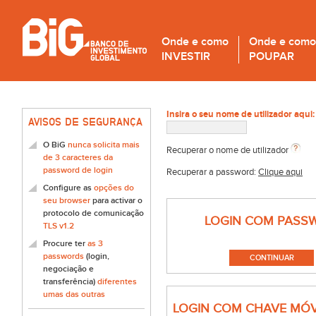
Onde e como
Onde e como
INVESTIR
POUPAR
Insira o seu nome de utilizador aqui:
AVISOS DE SEGURANÇA
O BiG
nunca solicita mais
Recuperar o nome de utilizador
de 3 caracteres da
password de login
Recuperar a password:
Clique aqui
Configure as
opções do
seu browser
para activar o
protocolo de comunicação
LOGIN COM PASS
TLS v1.2
Procure ter
as 3
passwords
(login,
negociação e
transferência)
diferentes
umas das outras
LOGIN COM CHAVE MÓV