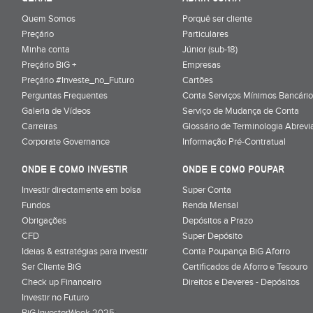
Quem Somos
Porquê ser cliente
Preçário
Particulares
Minha conta
Júnior (sub-18)
Preçário BiG +
Empresas
Preçário #Investe_no_Futuro
Cartões
Perguntas Frequentes
Conta Serviços Mínimos Bancário
Galeria de Vídeos
Serviço de Mudança de Conta
Carreiras
Glossário de Terminologia Abrevi
Corporate Governance
Informação Pré-Contratual
ONDE E COMO INVESTIR
ONDE E COMO POUPAR
Investir directamente em bolsa
Super Conta
Fundos
Renda Mensal
Obrigações
Depósitos a Prazo
CFD
Super Depósito
Ideias & estratégias para investir
Conta Poupança BiG Aforro
Ser Cliente BiG
Certificados de Aforro e Tesouro
Check up Financeiro
Direitos e Deveres - Depósitos
Investir no Futuro