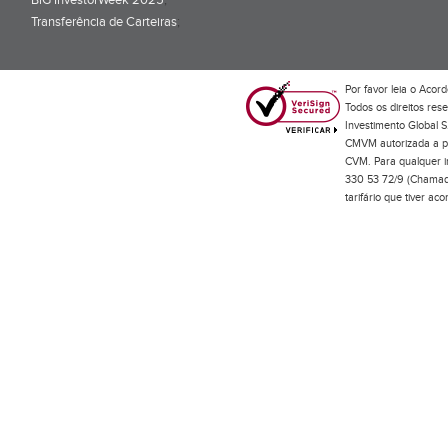
BiG InvestorWeek 2025
;
Transferência de Carteiras
;
Por favor leia o
Acord
Todos os direitos res
Investimento Global S
CMVM autorizada a pr
CVM. Para qualquer in
330 53 72/9 (Chamada
tarifário que tiver a