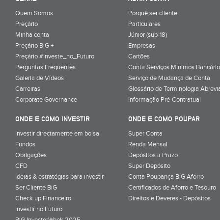
Quem Somos
Porquê ser cliente
Preçário
Particulares
Minha conta
Júnior (sub-18)
Preçário BiG +
Empresas
Preçário #Investe_no_Futuro
Cartões
Perguntas Frequentes
Conta Serviços Mínimos Bancário
Galeria de Vídeos
Serviço de Mudança de Conta
Carreiras
Glossário de Terminologia Abrevi
Corporate Governance
Informação Pré-Contratual
ONDE E COMO INVESTIR
ONDE E COMO POUPAR
Investir directamente em bolsa
Super Conta
Fundos
Renda Mensal
Obrigações
Depósitos a Prazo
CFD
Super Depósito
Ideias & estratégias para investir
Conta Poupança BiG Aforro
Ser Cliente BiG
Certificados de Aforro e Tesouro
Check up Financeiro
Direitos e Deveres - Depósitos
Investir no Futuro