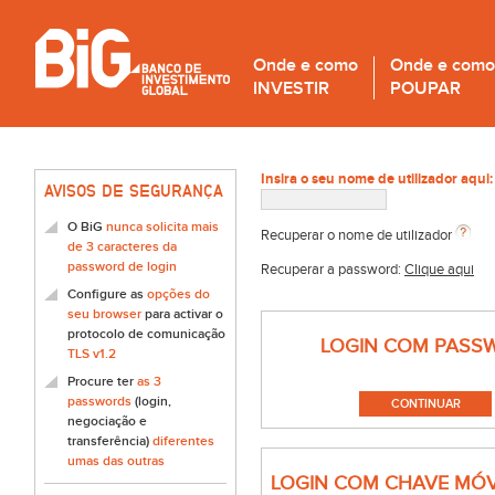
Onde e como
Onde e como
INVESTIR
POUPAR
Insira o seu nome de utilizador aqui:
AVISOS DE SEGURANÇA
O BiG
nunca solicita mais
Recuperar o nome de utilizador
de 3 caracteres da
password de login
Recuperar a password:
Clique aqui
Configure as
opções do
seu browser
para activar o
protocolo de comunicação
LOGIN COM PASS
TLS v1.2
Procure ter
as 3
passwords
(login,
negociação e
transferência)
diferentes
umas das outras
LOGIN COM CHAVE MÓV