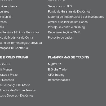
uê ser cliente
Segurança no BiG
iculares
Fundo de Garantia de Depósitos
r (sub-18)
Sistema de Indemnização aos Investidores
resas
Avaliar a solidez de um Banco
ões
Proteja-se contra o phishing
a Serviços Mínimos Bancários
Regulamentação - DMIF
iço de Mudança de Conta
Proteção de dados
sário de Terminologia Abreviada
rmação Pré-Contratual
E E COMO POUPAR
PLATAFORMAS DE TRADING
r Conta
MyBOLSA
a Mensal
BiGlobalTrade
sitos a Prazo
CFD Trading
r Depósito
Recomendações
a Poupança BiG Aforro
ificados de Aforro e Tesouro
itos e Deveres - Depósitos