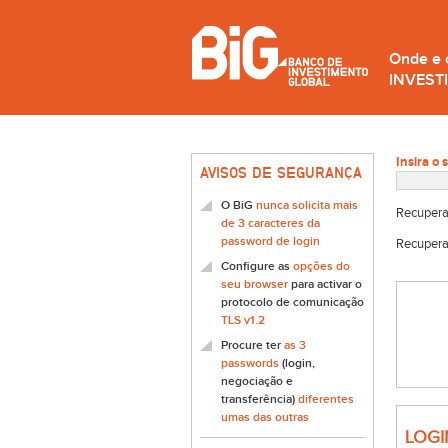
Onde e
INVEST
Insira o 
AVISOS DE SEGURANÇA
O BiG
nunca solicita mais
Recupera
de 3 caracteres da
password de login
Recupera
Configure as
opções do
seu browser
para activar o
protocolo de comunicação
TLS v1.2
Procure ter
as 3
passwords
(login,
negociação e
transferência)
diferentes
umas das outras
LOGI