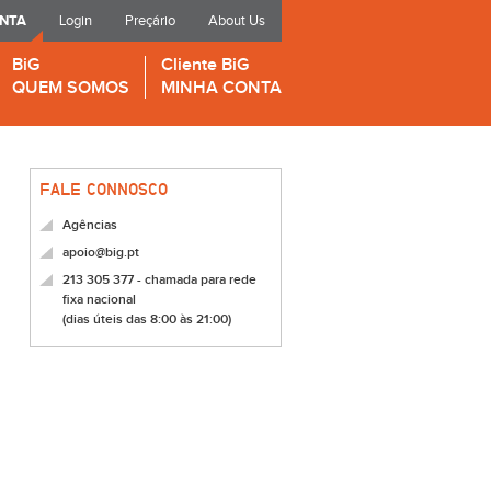
ONTA
Login
Preçário
About Us
BiG
Cliente BiG
QUEM SOMOS
MINHA CONTA
FALE CONNOSCO
Agências
apoio@big.pt
213 305 377 - chamada para rede
fixa nacional
(dias úteis das 8:00 às 21:00)