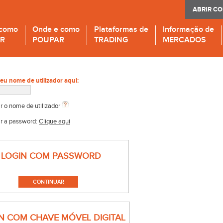
ABRIR C
 como
Onde e como
Plataformas de
Informação de
IR
POUPAR
TRADING
MERCADOS
seu nome de utilizador aqui:
r o nome de utilizador
r a password:
Clique aqui
LOGIN COM PASSWORD
N COM CHAVE MÓVEL DIGITAL