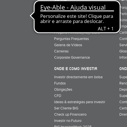
Quem Somos
Porq
Preçário
Part
Minha conta
Júnio
Preçário BiG +
Emp
Preçário #Investe_no_Futuro
Cart
Perguntas Frequentes
Cont
Galeria de Vídeos
Serv
Carreiras
Glos
Corporate Governance
Info
ONDE E COMO INVESTIR
OND
Investir directamente em bolsa
Supe
Fundos
Rend
Obrigações
Depó
CFD
Supe
Ideias & estratégias para investir
Cont
Ser Cliente BiG
Cert
Check up Financeiro
Dire
Investir no Futuro