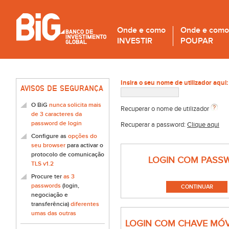
Onde e como
Onde e como
INVESTIR
POUPAR
Insira o seu nome de utilizador aqui:
AVISOS DE SEGURANÇA
O BiG
nunca solicita mais
Recuperar o nome de utilizador
de 3 caracteres da
password de login
Recuperar a password:
Clique aqui
Configure as
opções do
seu browser
para activar o
protocolo de comunicação
LOGIN COM PASS
TLS v1.2
Procure ter
as 3
passwords
(login,
negociação e
transferência)
diferentes
umas das outras
LOGIN COM CHAVE MÓV