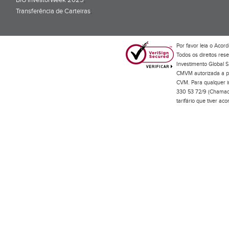
BiG InvestorWeek 2025
;
Transferência de Carteiras
;
Por favor leia o
Acord
Todos os direitos res
Investimento Global S
CMVM autorizada a pr
CVM. Para qualquer in
330 53 72/9 (Chamada
tarifário que tiver a