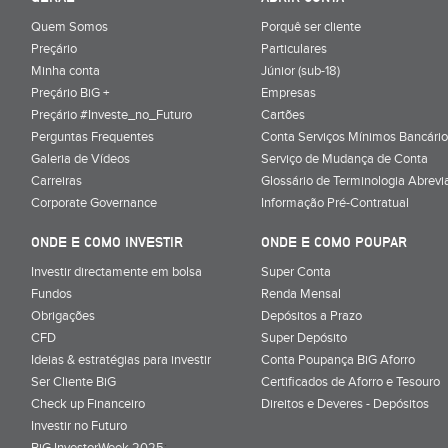
Quem Somos
Porquê ser cliente
Preçário
Particulares
Minha conta
Júnior (sub-18)
Preçário BiG +
Empresas
Preçário #Investe_no_Futuro
Cartões
Perguntas Frequentes
Conta Serviços Mínimos Bancário
Galeria de Vídeos
Serviço de Mudança de Conta
Carreiras
Glossário de Terminologia Abrevi
Corporate Governance
Informação Pré-Contratual
ONDE E COMO INVESTIR
ONDE E COMO POUPAR
Investir directamente em bolsa
Super Conta
Fundos
Renda Mensal
Obrigações
Depósitos a Prazo
CFD
Super Depósito
Ideias & estratégias para investir
Conta Poupança BiG Aforro
Ser Cliente BiG
Certificados de Aforro e Tesouro
Check up Financeiro
Direitos e Deveres - Depósitos
Investir no Futuro