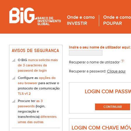
Onde e como
Onde e como
INVESTIR
POUPAR
Insira o seu nome de utilizador aqui:
AVISOS DE SEGURANÇA
O BiG
nunca solicita mais
Recuperar o nome de utilizador
de 3 caracteres da
password de login
Recuperar a password:
Clique aqui
Configure as
opções do
seu browser
para activar o
protocolo de comunicação
LOGIN COM PASS
TLS v1.2
Procure ter
as 3
passwords
(login,
negociação e
transferência)
diferentes
umas das outras
LOGIN COM CHAVE MÓV