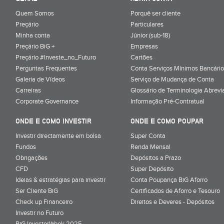
Quem Somos
Porquê ser cliente
Preçário
Particulares
Minha conta
Júnior (sub-18)
Preçário BiG +
Empresas
Preçário #Investe_no_Futuro
Cartões
Perguntas Frequentes
Conta Serviços Mínimos Bancário
Galeria de Vídeos
Serviço de Mudança de Conta
Carreiras
Glossário de Terminologia Abrevi
Corporate Governance
Informação Pré-Contratual
ONDE E COMO INVESTIR
ONDE E COMO POUPAR
Investir directamente em bolsa
Super Conta
Fundos
Renda Mensal
Obrigações
Depósitos a Prazo
CFD
Super Depósito
Ideias & estratégias para investir
Conta Poupança BiG Aforro
Ser Cliente BiG
Certificados de Aforro e Tesouro
Check up Financeiro
Direitos e Deveres - Depósitos
Investir no Futuro