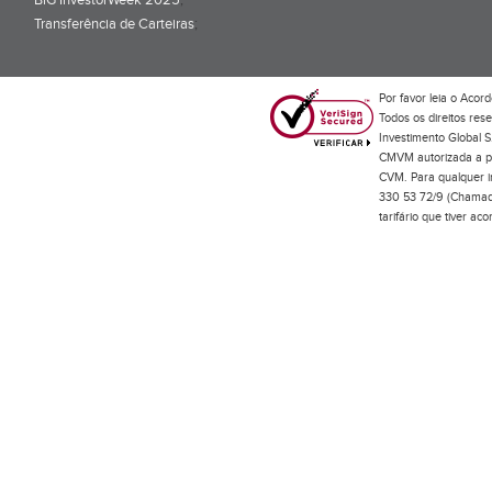
BiG InvestorWeek 2025
;
Transferência de Carteiras
;
Por favor leia o
Acord
Todos os direitos res
Investimento Global S
CMVM autorizada a pr
CVM. Para qualquer in
330 53 72/9 (Chamada
tarifário que tiver a