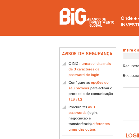
Onde e
INVEST
Insira o 
AVISOS DE SEGURANÇA
O BiG
nunca solicita mais
Recupera
de 3 caracteres da
password de login
Recupera
Configure as
opções do
seu browser
para activar o
protocolo de comunicação
TLS v1.2
Procure ter
as 3
passwords
(login,
negociação e
transferência)
diferentes
umas das outras
LOGI