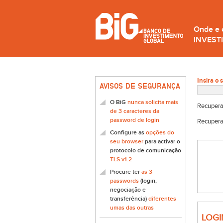
Onde e
INVEST
Insira o 
AVISOS DE SEGURANÇA
O BiG
nunca solicita mais
Recupera
de 3 caracteres da
password de login
Recupera
Configure as
opções do
seu browser
para activar o
protocolo de comunicação
TLS v1.2
Procure ter
as 3
passwords
(login,
negociação e
transferência)
diferentes
umas das outras
LOGI