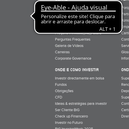
Quem Somos
Porq
Preçário
Part
Minha conta
Júnio
Preçário BiG +
Emp
Preçário #Investe_no_Futuro
Cart
Perguntas Frequentes
Cont
Galeria de Vídeos
Serv
Carreiras
Glos
Corporate Governance
Info
ONDE E COMO INVESTIR
OND
Investir directamente em bolsa
Supe
Fundos
Rend
Obrigações
Depó
CFD
Supe
Ideias & estratégias para investir
Cont
Ser Cliente BiG
Cert
Check up Financeiro
Dire
Investir no Futuro