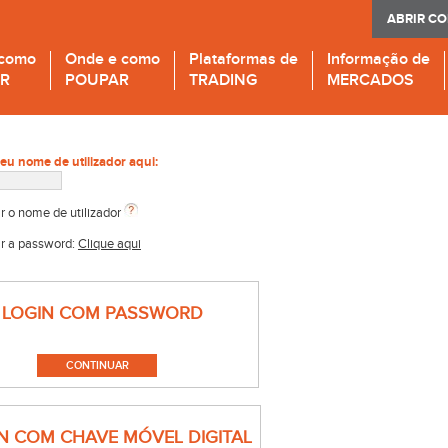
ABRIR C
 como
Onde e como
Plataformas de
Informação de
IR
POUPAR
TRADING
MERCADOS
seu nome de utilizador aqui:
r o nome de utilizador
r a password:
Clique aqui
LOGIN COM PASSWORD
N COM CHAVE MÓVEL DIGITAL