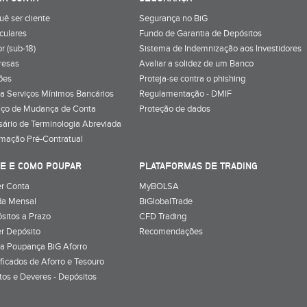
uê ser cliente
Segurança no BiG
iculares
Fundo de Garantia de Depósitos
r (sub-18)
Sistema de Indemnização aos Investidores
resas
Avaliar a solidez de um Banco
ões
Proteja-se contra o phishing
a Serviços Mínimos Bancários
Regulamentação - DMIF
iço de Mudança de Conta
Proteção de dados
sário de Terminologia Abreviada
rmação Pré-Contratual
E E COMO POUPAR
PLATAFORMAS DE TRADING
r Conta
MyBOLSA
a Mensal
BiGlobalTrade
sitos a Prazo
CFD Trading
r Depósito
Recomendações
a Poupança BiG Aforro
ificados de Aforro e Tesouro
itos e Deveres - Depósitos