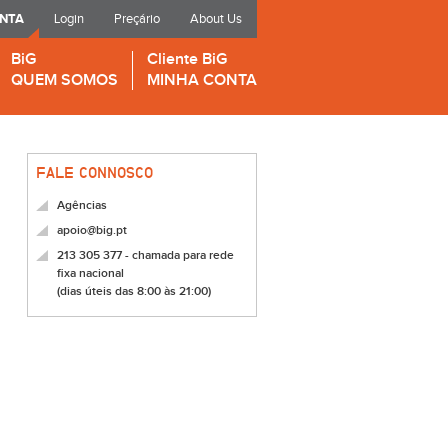
ONTA
Login
Preçário
About Us
BiG
Cliente BiG
QUEM SOMOS
MINHA CONTA
FALE CONNOSCO
Agências
apoio@big.pt
213 305 377 - chamada para rede
fixa nacional
(dias úteis das 8:00 às 21:00)