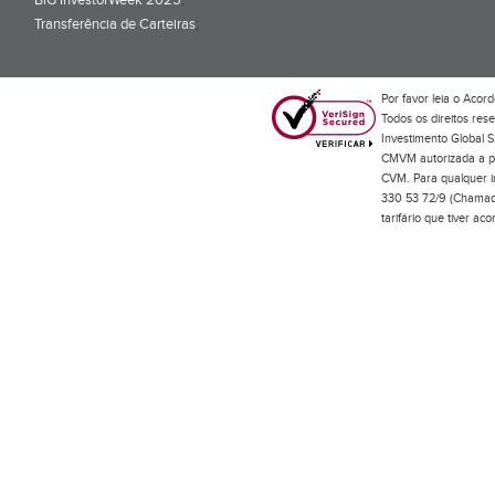
BiG InvestorWeek 2025
;
Transferência de Carteiras
;
Por favor leia o
Acord
Todos os direitos res
Investimento Global S
CMVM autorizada a pr
CVM. Para qualquer in
330 53 72/9 (Chamada
tarifário que tiver a