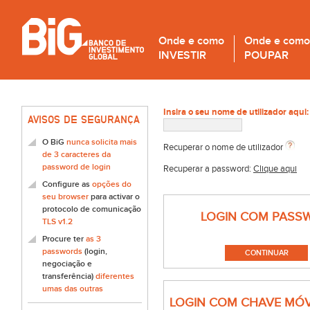
Onde e como
Onde e como
INVESTIR
POUPAR
Insira o seu nome de utilizador aqui:
AVISOS DE SEGURANÇA
O BiG
nunca solicita mais
Recuperar o nome de utilizador
de 3 caracteres da
password de login
Recuperar a password:
Clique aqui
Configure as
opções do
seu browser
para activar o
protocolo de comunicação
LOGIN COM PASS
TLS v1.2
Procure ter
as 3
passwords
(login,
negociação e
transferência)
diferentes
umas das outras
LOGIN COM CHAVE MÓV