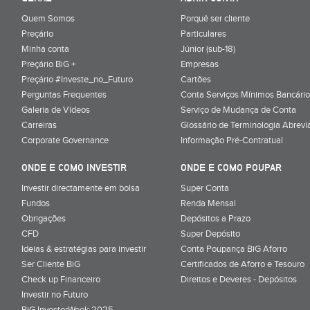
Quem Somos
Porquê ser cliente
Preçário
Particulares
Minha conta
Júnior (sub-18)
Preçário BiG +
Empresas
Preçário #Investe_no_Futuro
Cartões
Perguntas Frequentes
Conta Serviços Mínimos Bancário
Galeria de Vídeos
Serviço de Mudança de Conta
Carreiras
Glossário de Terminologia Abrevi
Corporate Governance
Informação Pré-Contratual
ONDE E COMO INVESTIR
ONDE E COMO POUPAR
Investir directamente em bolsa
Super Conta
Fundos
Renda Mensal
Obrigações
Depósitos a Prazo
CFD
Super Depósito
Ideias & estratégias para investir
Conta Poupança BiG Aforro
Ser Cliente BiG
Certificados de Aforro e Tesouro
Check up Financeiro
Direitos e Deveres - Depósitos
Investir no Futuro