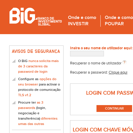
Onde e como
Onde e como
INVESTIR
POUPAR
Insira o seu nome de utilizador aqui:
AVISOS DE SEGURANÇA
O BiG
nunca solicita mais
Recuperar o nome de utilizador
de 3 caracteres da
password de login
Recuperar a password:
Clique aqui
Configure as
opções do
seu browser
para activar o
protocolo de comunicação
LOGIN COM PASS
TLS v1.2
Procure ter
as 3
passwords
(login,
negociação e
transferência)
diferentes
umas das outras
LOGIN COM CHAVE MÓV