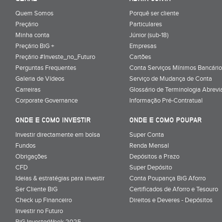
Quem Somos
Porquê ser cliente
Preçário
Particulares
Minha conta
Júnior (sub-18)
Preçário BiG +
Empresas
Preçário #Investe_no_Futuro
Cartões
Perguntas Frequentes
Conta Serviços Mínimos Bancário
Galeria de Vídeos
Serviço de Mudança de Conta
Carreiras
Glossário de Terminologia Abrevi
Corporate Governance
Informação Pré-Contratual
ONDE E COMO INVESTIR
ONDE E COMO POUPAR
Investir directamente em bolsa
Super Conta
Fundos
Renda Mensal
Obrigações
Depósitos a Prazo
CFD
Super Depósito
Ideias & estratégias para investir
Conta Poupança BiG Aforro
Ser Cliente BiG
Certificados de Aforro e Tesouro
Check up Financeiro
Direitos e Deveres - Depósitos
Investir no Futuro