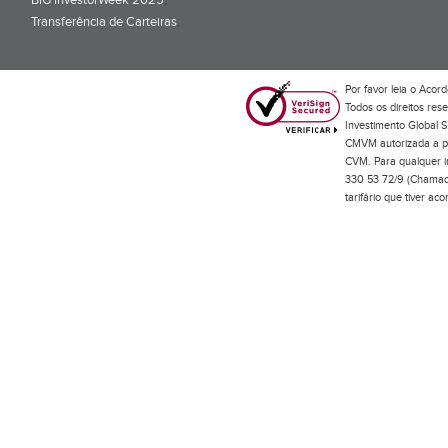
BiG InvestorWeek 2025
;
Transferência de Carteiras
;
Por favor leia o
Acord
Todos os direitos res
Investimento Global S
CMVM autorizada a pr
CVM. Para qualquer in
330 53 72/9 (Chamada
tarifário que tiver a