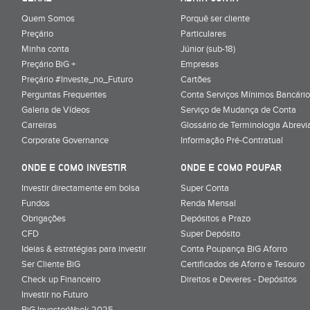
Quem Somos
Porquê ser cliente
Preçário
Particulares
Minha conta
Júnior (sub-18)
Preçário BiG +
Empresas
Preçário #Investe_no_Futuro
Cartões
Perguntas Frequentes
Conta Serviços Mínimos Bancário
Galeria de Vídeos
Serviço de Mudança de Conta
Carreiras
Glossário de Terminologia Abrevi
Corporate Governance
Informação Pré-Contratual
ONDE E COMO INVESTIR
ONDE E COMO POUPAR
Investir directamente em bolsa
Super Conta
Fundos
Renda Mensal
Obrigações
Depósitos a Prazo
CFD
Super Depósito
Ideias & estratégias para investir
Conta Poupança BiG Aforro
Ser Cliente BiG
Certificados de Aforro e Tesouro
Check up Financeiro
Direitos e Deveres - Depósitos
Investir no Futuro