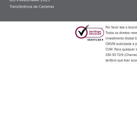
BiG InvestorWeek 2025
;
Transferência de Carteiras
;
Por favor leia o
Acord
Todos os direitos res
Investimento Global S
CMVM autorizada a pr
CVM. Para qualquer in
330 53 72/9 (Chamada
tarifário que tiver a