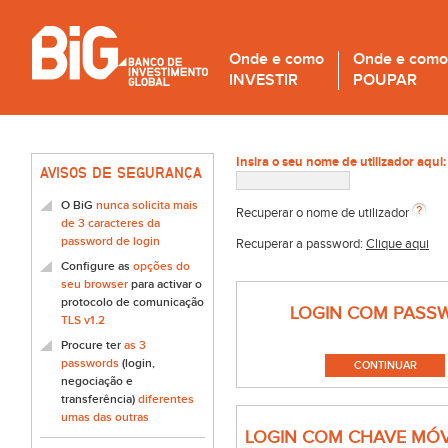
Onde e como
Onde e como
INVESTIR
POUPAR
Insira o seu nome de utilizador aqui:
AVISOS DE SEGURANÇA
O BiG
nunca solicita mais
Recuperar o nome de utilizador
de 3 caracteres da
password de login
Recuperar a password:
Clique aqui
Configure as
opções do
seu browser
para activar o
protocolo de comunicação
LOGIN COM PASS
TLS v1.2
Procure ter
as 3
passwords
(login,
negociação e
transferência)
diferentes
umas das outras
LOGIN COM CHAVE MÓV